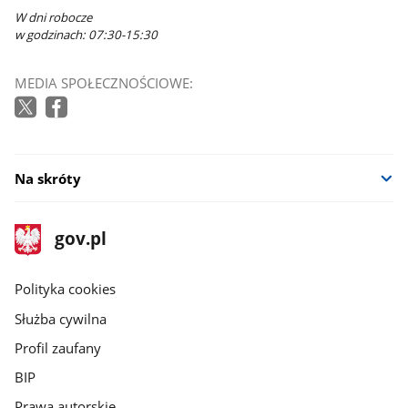
W dni robocze
w godzinach: 07:30-15:30
MEDIA SPOŁECZNOŚCIOWE:
Na skróty
stopka
Strona
gov.pl
gov.pl
główna
gov.pl
Polityka cookies
Służba cywilna
Profil zaufany
BIP
Prawa autorskie