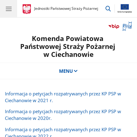
przejdź
gov.pl
Jednostki Państwowej Straży Pożarnej
gov.pl
Jednostki
do
Państwowej
wyszukiwar
Straży
Otwór
Pożarnej
okno
Komenda Powiatowa
z
tłuma
Państwowej Straży Pożarnej
języka
w Ciechanowie
migow
MENU
Informacja o petycjach rozpatrywanych przez KP PSP w
Ciechanowie w 2021 r.
Informacja o petycjach rozpatrywanych przez KP PSP w
Ciechanowie w 2020r.
Informacja o petycjach rozpatrywanych przez KP PSP w
Ciechanowie w 2022 r.