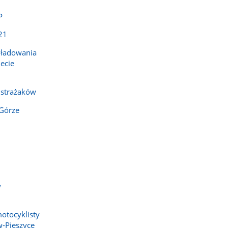
P
21
yładowania
ecie
 strażaków
 Górze
w
otocyklisty
w-Pieszyce