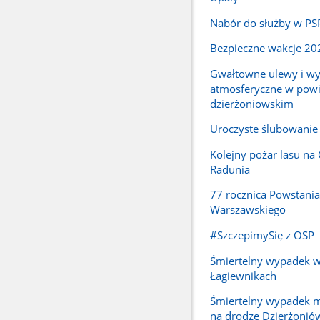
Nabór do służby w PS
Bezpieczne wakcje 20
Gwałtowne ulewy i w
atmosferyczne w powi
dzierżoniowskim
Uroczyste ślubowanie
Kolejny pożar lasu na
Radunia
77 rocznica Powstania
Warszawskiego
#SzczepimySię z OSP
Śmiertelny wypadek 
Łagiewnikach
Śmiertelny wypadek m
na drodze Dzierżonió