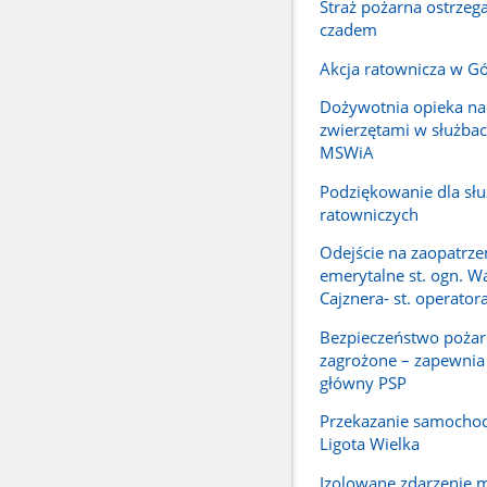
Straż pożarna ostrzeg
czadem
Akcja ratownicza w G
Dożywotnia opieka n
zwierzętami w służbac
MSWiA
Podziękowanie dla sł
ratowniczych
Odejście na zaopatrze
emerytalne st. ogn. 
Cajznera- st. operator
Bezpieczeństwo pożar
zagrożone – zapewni
główny PSP
Przekazanie samocho
Ligota Wielka
Izolowane zdarzenie 