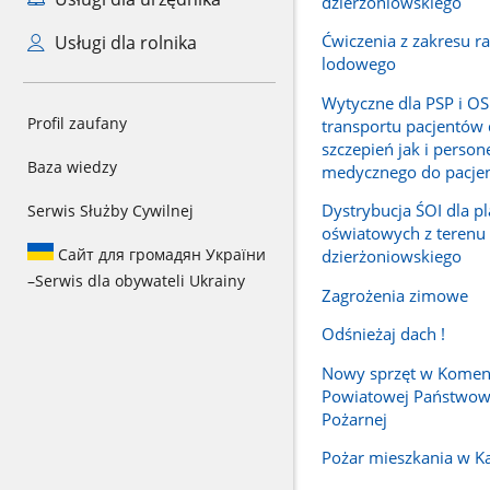
dzierżoniowskiego
Ćwiczenia z zakresu r
Usługi dla rolnika
lodowego
Wytyczne dla PSP i OS
Profil zaufany
transportu pacjentów
szczepień jak i person
Baza wiedzy
medycznego do pacje
Dystrybucja ŚOI dla p
Serwis Służby Cywilnej
oświatowych z terenu
Сайт для громадян України
dzierżoniowskiego
–
Serwis dla obywateli Ukrainy
Zagrożenia zimowe
Odśnieżaj dach !
Nowy sprzęt w Komen
Powiatowej Państwowe
Pożarnej
Pożar mieszkania w 