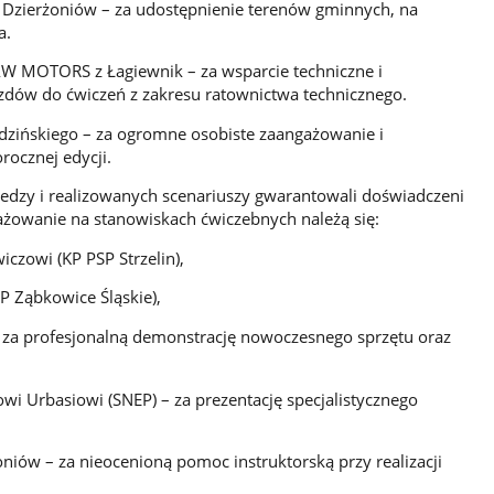
 Dzierżoniów – za udostępnienie terenów gminnych, na
a.
W MOTORS z Łagiewnik – za wsparcie techniczne i
zdów do ćwiczeń z zakresu ratownictwa technicznego.
Dudzińskiego – za ogromne osobiste zaangażowanie i
ocznej edycji.
dzy i realizowanych scenariuszy gwarantowali doświadczeni
gażowanie na stanowiskach ćwiczebnych należą się:
iczowi (KP PSP Strzelin),
P Ząbkowice Śląskie),
 za profesjonalną demonstrację nowoczesnego sprzętu oraz
wi Urbasiowi (SNEP) – za prezentację specjalistycznego
iów – za nieocenioną pomoc instruktorską przy realizacji