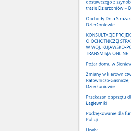
dostawczego z szyno
trasie Dzierżoniów – 
Obchody Dnia Strażak
Dzierżoniowie
KONSULTACJE PROJE
O OCHOTNICZEJ STRA
W WOJ. KUJAWSKO-P
TRANSMISJA ONLINE
Pożar domu w Sienia
Zmiany w kierownictw
Ratowniczo-Gaśniczej
Dzierżoniowie
Przekazanie sprzętu d
Łagiewniki
Podziękowanie dla fun
Policji
Upały