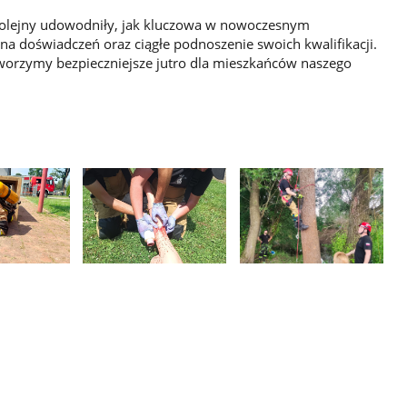
olejny udowodniły, jak kluczowa w nowoczesnym
na doświadczeń oraz ciągłe podnoszenie swoich kwalifikacji.
tworzymy bezpieczniejsze jutro dla mieszkańców naszego
Pokaż
Pokaż
zdjęcie
zdjęcie
3
4
z
z
galerii.
galerii.