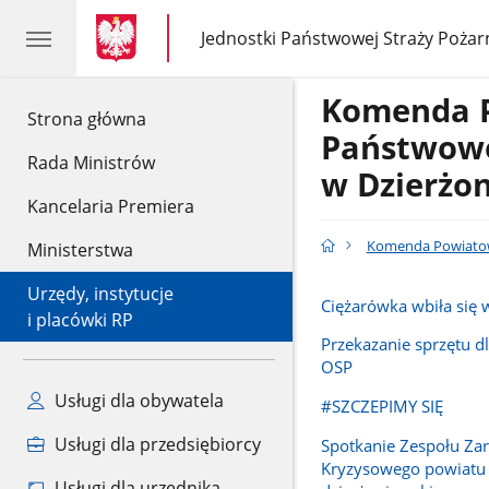
gov.pl
gov.pl
Jednostki Państwowej Straży Pożar
gov.pl
Jednostki
Państwowej
Straży
Komenda 
Pożarnej
gov.pl
Strona główna
Państwowe
Rada Ministrów
w Dzierżo
Kancelaria Premiera
Komenda Powiatowa
Ministerstwa
Urzędy, instytucje
Ciężarówka wbiła się
i placówki RP
Przekazanie sprzętu d
OSP
Usługi dla obywatela
#SZCZEPIMY SIĘ
Usługi dla przedsiębiorcy
Spotkanie Zespołu Za
Kryzysowego powiatu
Usługi dla urzędnika