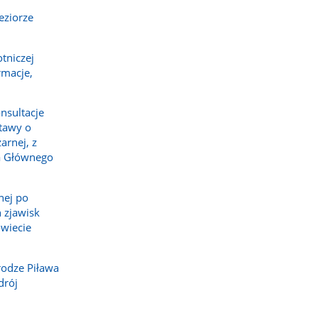
eziorze
tniczej
rmacje,
nsultacje
tawy o
arnej, z
a Głównego
nej po
 zjawisk
wiecie
rodze Piława
drój