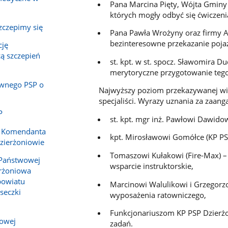
Pana Marcina Pięty, Wójta Gminy
których mogły odbyć się ćwiczeni
zczepimy się
Pana Pawła Wrożyny oraz firmy A
bezinteresowne przekazanie poja
cję
ą szczepień
st. kpt. w st. spocz. Sławomira 
merytoryczne przygotowanie tegor
wnego PSP o
Najwyższy poziom przekazywanej wie
specjaliści. Wyrazy uznania za zaan
P
st. kpt. mgr inż. Pawłowi Dawidow
e Komendanta
kpt. Mirosławowi Gomółce (KP PS
zierżoniowie
Tomaszowi Kułakowi (Fire-Max) –
Państwowej
wsparcie instruktorskie,
erżoniowa
powiatu
Marcinowi Walulikowi i Grzegorzo
seczki
wyposażenia ratowniczego,
Funkcjonariuszom KP PSP Dzierżon
owej
zadań.