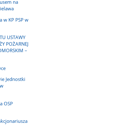
busem na
Bielawa
a w KP PSP w
KTU USTAWY
ŻY POŻARNEJ
OMORSKIM –
wce
ie Jednostki
 w
la OSP
kcjonariusza