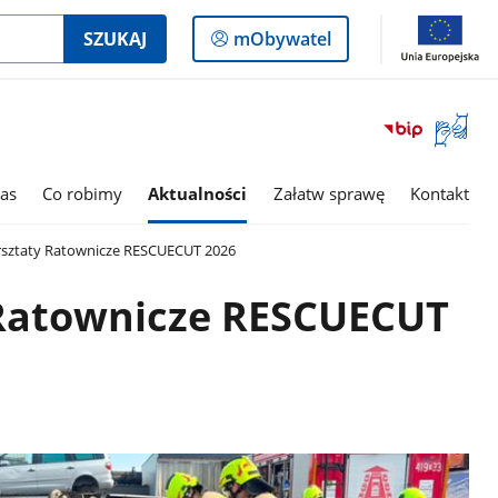
Logowanie
SZUKAJ
mObywatel
do
panelu
Otwórz
okno
z
tłumac
as
Co robimy
Aktualności
Załatw sprawę
Kontakt
języka
migowe
sztaty Ratownicze RESCUECUT 2026
 Ratownicze RESCUECUT