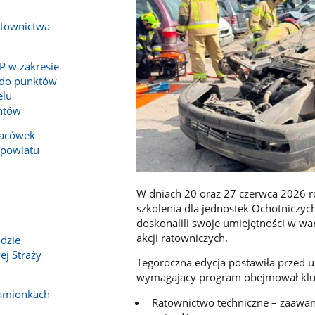
atownictwa
P w zakresie
 do punktów
elu
ntów
lacówek
 powiatu
W dniach 20 oraz 27 czerwca 2026 ro
szkolenia dla jednostek Ochotniczyc
doskonalili swoje umiejętności w w
akcji ratowniczych.
dzie
j Straży
Tegoroczna edycja postawiła przed u
wymagający program obejmował klu
Kamionkach
Ratownictwo techniczne – zaawan