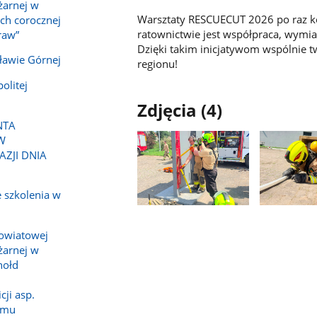
żarnej w
Warsztaty RESCUECUT 2026 po raz k
ch corocznej
ratownictwie jest współpraca, wymia
raw”
Dzięki takim inicjatywom wspólnie 
ławie Górnej
regionu!
olitej
Zdjęcia (4)
NTA
W
AZJI DNIA
 szkolenia w
Pokaż
Pokaż
zdjęcie
zdjęcie
owiatowej
1
2
żarnej w
z
z
hołd
galerii.
galerii.
cji asp.
emu