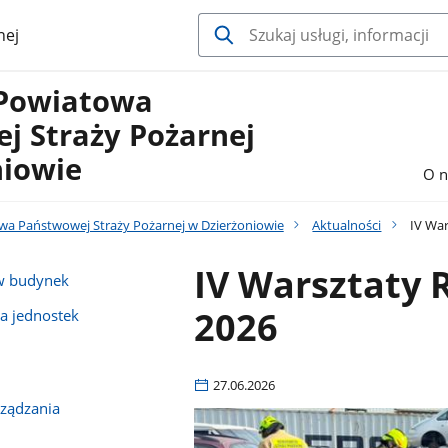
nej
Powiatowa
j Straży Pożarnej
niowie
O n
 Państwowej Straży Pożarnej w Dzierżoniowie
Aktualności
IV War
IV Warsztaty
 w budynek
2026
la jednostek
27.06.2026
rządzania