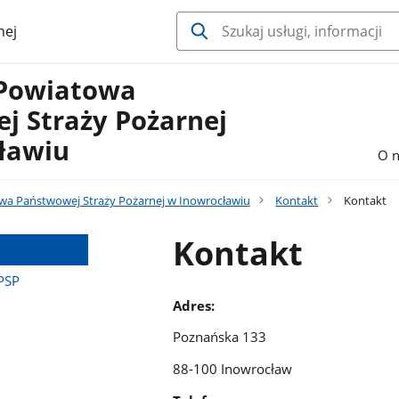
nej
Powiatowa
j Straży Pożarnej
ławiu
O n
a Państwowej Straży Pożarnej w Inowrocławiu
Kontakt
Kontakt
Kontakt
PSP
Adres:
Poznańska 133
88-100 Inowrocław