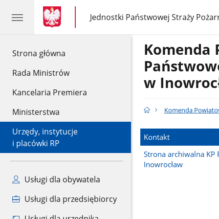
gov.pl
gov.pl
Jednostki Państwowej Straży Pożar
gov.pl
Jednostki
Państwowej
Straży
Komenda 
Pożarnej
gov.pl
Strona główna
Państwowe
Rada Ministrów
w Inowroc
Kancelaria Premiera
Komenda Powiatow
Ministerstwa
Urzędy, instytucje
Kontakt
i placówki RP
Strona archiwalna KP 
Inowrocław
Usługi dla obywatela
Usługi dla przedsiębiorcy
Usługi dla urzędnika