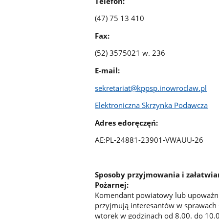
Telefon:
(47) 75 13 410
Fax:
(52) 3575021 w. 236
E-mail:
sekretariat@kppsp.inowroclaw.pl
Elektroniczna Skrzynka Podawcza
Adres edoręczęń:
AE:PL-24881-23901-VWAUU-26
Sposoby przyjmowania i załatwi
Pożarnej:
Komendant powiatowy lub upoważni
przyjmują interesantów w sprawach 
wtorek w godzinach od 8.00. do 10.0