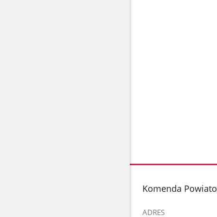
stopka
Komenda Powiato
ADRES