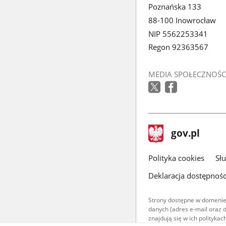
Poznańska 133
88-100 Inowrocław
NIP 5562253341
Regon 92363567
MEDIA SPOŁECZNOŚC
stopka
Strona
gov.pl
gov.pl
główna
gov.pl
Polityka cookies
Sł
Deklaracja dostępnośc
Strony dostępne w domenie
danych (adres e-mail oraz 
znajdują się w ich polityk