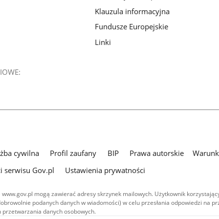
Klauzula informacyjna
Fundusze Europejskie
Linki
IOWE:
użba cywilna
Profil zaufany
BIP
Prawa autorskie
Warunki
i serwisu Gov.pl
Ustawienia prywatności
 www.gov.pl mogą zawierać adresy skrzynek mailowych. Użytkownik korzystający
dobrowolnie podanych danych w wiadomości) w celu przesłania odpowiedzi na prz
ach przetwarzania danych osobowych.