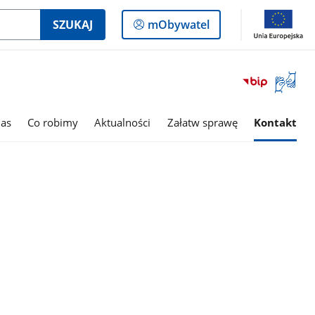
Logowanie
SZUKAJ
mObywatel
do
panelu
Otwórz
okno
z
tłumac
as
Co robimy
Aktualności
Załatw sprawę
Kontakt
języka
migowe