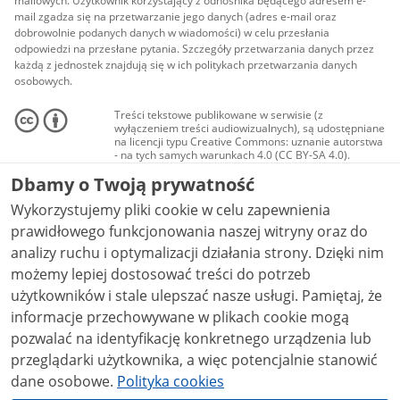
mailowych. Użytkownik korzystający z odnośnika będącego adresem e-
mail zgadza się na przetwarzanie jego danych (adres e-mail oraz
dobrowolnie podanych danych w wiadomości) w celu przesłania
odpowiedzi na przesłane pytania. Szczegóły przetwarzania danych przez
każdą z jednostek znajdują się w ich politykach przetwarzania danych
osobowych.
Treści tekstowe publikowane w serwisie (z
wyłączeniem treści audiowizualnych), są udostępniane
na licencji typu Creative Commons: uznanie autorstwa
- na tych samych warunkach 4.0 (CC BY-SA 4.0).
Materiały audiowizualne, w tym zdjęcia, materiały
Dbamy o Twoją prywatność
audio i wideo, są udostępniane na licencji typu
Creative Commons: uznanie autorstwa użycie
Wykorzystujemy pliki cookie w celu zapewnienia
niekomercyjne - bez utworów zależnych 4.0 (CC BY-
NC-ND 4.0), o ile nie jest to stwierdzone inaczej.
prawidłowego funkcjonowania naszej witryny oraz do
analizy ruchu i optymalizacji działania strony. Dzięki nim
możemy lepiej dostosować treści do potrzeb
użytkowników i stale ulepszać nasze usługi. Pamiętaj, że
informacje przechowywane w plikach cookie mogą
pozwalać na identyfikację konkretnego urządzenia lub
przeglądarki użytkownika, a więc potencjalnie stanowić
dane osobowe.
Polityka cookies