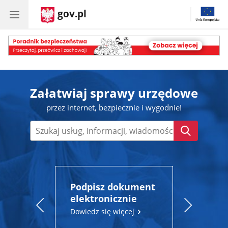
gov.pl
Poradnik
bezpieczeństwa
Załatwiaj sprawy urzędowe
przez internet, bezpiecznie i wygodnie!
Wyszukaj
Podpisz dokument
Szczepie
elektronicznie
przeciwk
19
Dowiedz się więcej
Dowiedz si