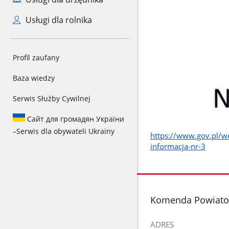
Usługi dla rolnika
Profil zaufany
Baza wiedzy
Serwis Służby Cywilnej
Сайт для громадян України
–
Serwis dla obywateli Ukrainy
https://www.gov.pl/w
informacja-nr-3
stopka
Komenda Powiato
ADRES