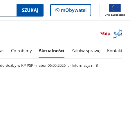
Logowanie
SZUKAJ
mObywatel
do
panelu
Otwórz
okno
z
tłumac
as
Co robimy
Aktualności
Załatw sprawę
Kontakt
języka
migowe
o służby w KP PSP - nabór 06.05.2026 r. - Informacja nr 3