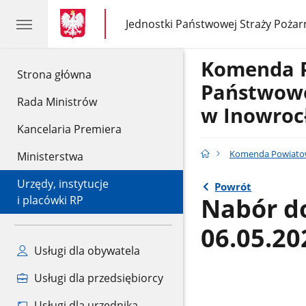
gov.pl
gov.pl
Jednostki Państwowej Straży Pożar
gov.pl
Jednostki
Państwowej
Straży
Komenda 
Pożarnej
gov.pl
Strona główna
Państwowe
Rada Ministrów
w Inowroc
Kancelaria Premiera
Komenda Powiatow
Ministerstwa
Urzędy, instytucje
Powrót
Nabór do
i placówki RP
06.05.202
Usługi dla obywatela
Usługi dla przedsiębiorcy
Usługi dla urzędnika