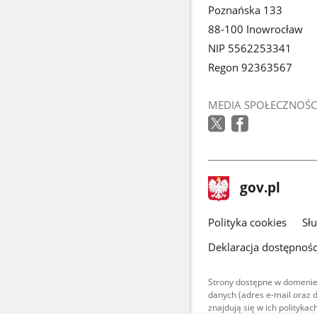
Poznańska 133
88-100 Inowrocław
NIP 5562253341
Regon 92363567
MEDIA SPOŁECZNOŚC
stopka
Strona
gov.pl
gov.pl
główna
gov.pl
Polityka cookies
Sł
Deklaracja dostępnośc
Strony dostępne w domenie
danych (adres e-mail oraz 
znajdują się w ich polityk