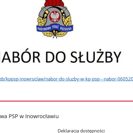
eb/kppsp-inowroclaw/nabor-do-sluzby-w-kp-psp---nabor-060520
wa PSP w Inowrocławiu
Deklaracja dostępności