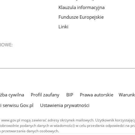
Klauzula informacyjna
Fundusze Europejskie
Linki
IOWE:
użba cywilna
Profil zaufany
BIP
Prawa autorskie
Warunki
i serwisu Gov.pl
Ustawienia prywatności
 www.gov.pl mogą zawierać adresy skrzynek mailowych. Użytkownik korzystający
dobrowolnie podanych danych w wiadomości) w celu przesłania odpowiedzi na prz
ach przetwarzania danych osobowych.