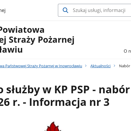
nej
Powiatowa
j Straży Pożarnej
ławiu
O n
a Państwowej Straży Pożarnej w Inowrocławiu
Aktualności
Nabór d
 służby w KP PSP - nabór
6 r. - Informacja nr 3