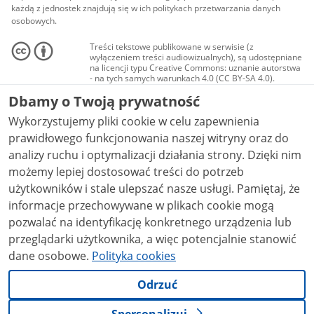
każdą z jednostek znajdują się w ich politykach przetwarzania danych
osobowych.
Treści tekstowe publikowane w serwisie (z
wyłączeniem treści audiowizualnych), są udostępniane
na licencji typu Creative Commons: uznanie autorstwa
- na tych samych warunkach 4.0 (CC BY-SA 4.0).
Materiały audiowizualne, w tym zdjęcia, materiały
Dbamy o Twoją prywatność
audio i wideo, są udostępniane na licencji typu
Creative Commons: uznanie autorstwa użycie
Wykorzystujemy pliki cookie w celu zapewnienia
niekomercyjne - bez utworów zależnych 4.0 (CC BY-
NC-ND 4.0), o ile nie jest to stwierdzone inaczej.
prawidłowego funkcjonowania naszej witryny oraz do
analizy ruchu i optymalizacji działania strony. Dzięki nim
możemy lepiej dostosować treści do potrzeb
użytkowników i stale ulepszać nasze usługi. Pamiętaj, że
informacje przechowywane w plikach cookie mogą
pozwalać na identyfikację konkretnego urządzenia lub
przeglądarki użytkownika, a więc potencjalnie stanowić
dane osobowe.
Polityka cookies
Odrzuć