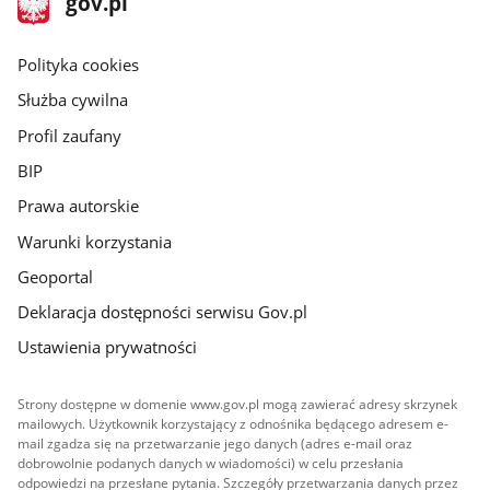
Strona
gov.pl
gov.pl
główna
gov.pl
Polityka cookies
Służba cywilna
Profil zaufany
BIP
Prawa autorskie
Warunki korzystania
Geoportal
Deklaracja dostępności serwisu Gov.pl
Ustawienia prywatności
Strony dostępne w domenie www.gov.pl mogą zawierać adresy skrzynek
mailowych. Użytkownik korzystający z odnośnika będącego adresem e-
mail zgadza się na przetwarzanie jego danych (adres e-mail oraz
dobrowolnie podanych danych w wiadomości) w celu przesłania
odpowiedzi na przesłane pytania. Szczegóły przetwarzania danych przez