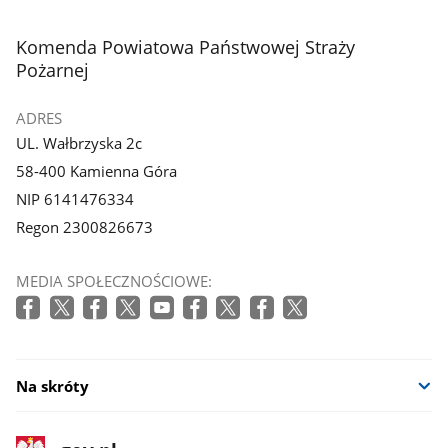
stopka
Komenda Powiatowa Państwowej Straży
Pożarnej
ADRES
UL. Wałbrzyska 2c
58-400 Kamienna Góra
NIP 6141476334
Regon 2300826673
MEDIA SPOŁECZNOŚCIOWE:
Na skróty
stopka