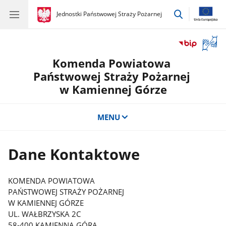
przejdź
gov.pl
Jednostki Państwowej Straży Pożarnej
gov.pl
Jednostki
do
Państwowej
wyszukiwar
Straży
Otwór
Pożarnej
okno
Komenda Powiatowa
z
tłuma
Państwowej Straży Pożarnej
języka
w Kamiennej Górze
migow
MENU
Dane Kontaktowe
KOMENDA POWIATOWA
PAŃSTWOWEJ STRAŻY POŻARNEJ
W KAMIENNEJ GÓRZE
UL. WAŁBRZYSKA 2C
58-400 KAMIENNA GÓRA