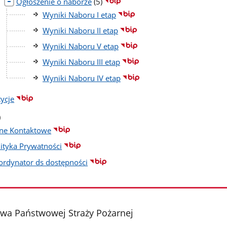
liczba
Ogłoszenie o naborze
(5)
podstron
Wyniki Naboru I etap
Wyniki Naboru II etap
Wyniki Naboru V etap
Wyniki Naboru III etap
Wyniki Naboru IV etap
tycje
czba
)
dstron
ne Kontaktowe
lityka Prywatności
ordynator ds dostępności
a Państwowej Straży Pożarnej