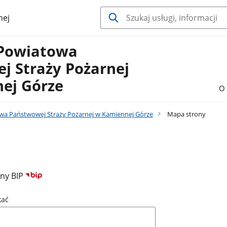
nej
Powiatowa
j Straży Pożarnej
ej Górze
O 
a Państwowej Straży Pożarnej w Kamiennej Górze
Mapa strony
ony BIP
kać