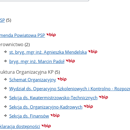
liczba
PSP
(5)
podstron
ba
stron
menda Powiatowa PSP
liczba
erownictwo
(2)
podstron
st. bryg. mgr inż. Agnieszka Mendelska
bryg. mgr inż. Marcin Padoł
liczba
ruktura Organizacyjna KP
(5)
podstron
Schemat Organizacyjny
Wydział ds. Operacyjno Szkoleniowych i Kontrolno - Rozpo
Sekcja ds. Kwatermistrzowsko-Technicznych
Sekcja ds. Organizacyjno-Kadrowych
Sekcja ds. Finansów
klaracja dostępności