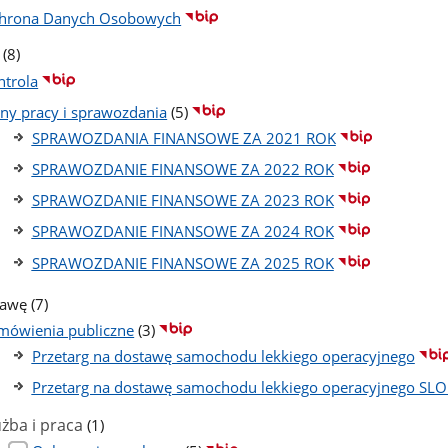
hrona Danych Osobowych
liczba
(8)
podstron
ntrola
liczba
any pracy i sprawozdania
(5)
podstron
SPRAWOZDANIA FINANSOWE ZA 2021 ROK
SPRAWOZDANIE FINANSOWE ZA 2022 ROK
SPRAWOZDANIE FINANSOWE ZA 2023 ROK
SPRAWOZDANIE FINANSOWE ZA 2024 ROK
SPRAWOZDANIE FINANSOWE ZA 2025 ROK
liczba
rawę
(7)
podstron
liczba
mówienia publiczne
(3)
podstron
Przetarg na dostawę samochodu lekkiego operacyjnego
Przetarg na dostawę samochodu lekkiego operacyjnego SLO
liczba
użba i praca
(1)
podstron