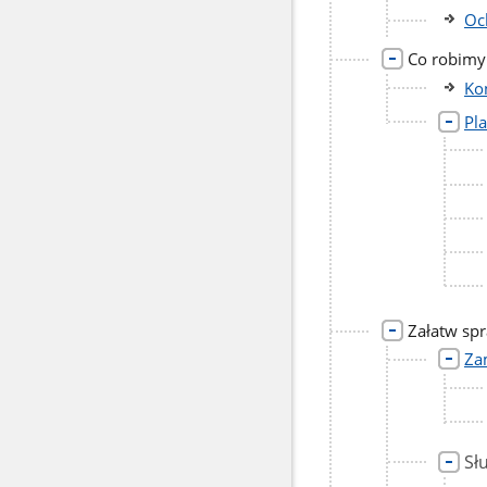
Oc
Co robimy
Ko
Pl
Załatw sp
Za
Sł