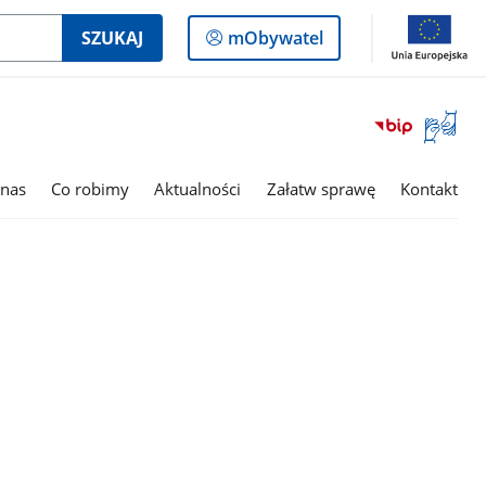
Logowanie
SZUKAJ
mObywatel
do
panelu
Otwórz
okno
z
tłumac
nas
Co robimy
Aktualności
Załatw sprawę
Kontakt
języka
migowe