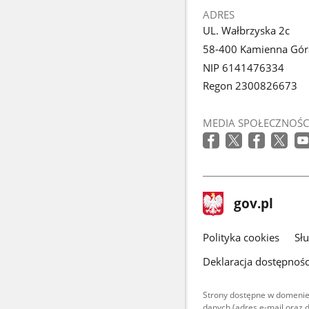
ADRES
UL. Wałbrzyska 2c
58-400 Kamienna Gór
NIP 6141476334
Regon 2300826673
MEDIA SPOŁECZNOŚC
stopka
Strona
gov.pl
gov.pl
główna
gov.pl
Polityka cookies
Sł
Deklaracja dostępnośc
Strony dostępne w domenie
danych (adres e-mail oraz 