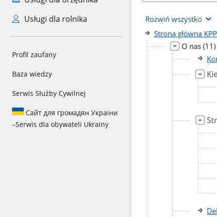
Usługi dla rolnika
Rozwiń wszystko
Strona główna KP
licz
O nas
(11)
Profil zaufany
pod
Ko
Ki
Baza wiedzy
Serwis Służby Cywilnej
Сайт для громадян України
St
–
Serwis dla obywateli Ukrainy
De