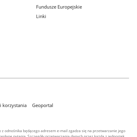
Fundusze Europejskie
Linki
 korzystania
Geoportal
 z odnośnika będącego adresem e-mail zgadza się na przetwarzanie jego
esłane pytania. Szczegóły przetwarzania danych przez każdą z jednostek