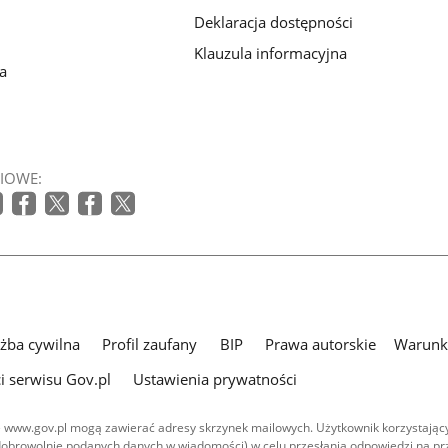
Deklaracja dostępności
Klauzula informacyjna
a
IOWE:
użba cywilna
Profil zaufany
BIP
Prawa autorskie
Warunki
i serwisu Gov.pl
Ustawienia prywatności
 www.gov.pl mogą zawierać adresy skrzynek mailowych. Użytkownik korzystający
dobrowolnie podanych danych w wiadomości) w celu przesłania odpowiedzi na prz