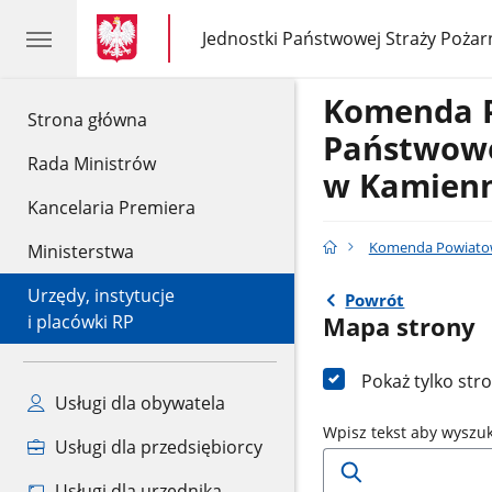
gov.pl
gov.pl
Jednostki Państwowej Straży Pożar
gov.pl
Jednostki
Państwowej
Straży
Komenda 
Pożarnej
gov.pl
Strona główna
Państwowe
Rada Ministrów
w Kamienn
Kancelaria Premiera
Komenda Powiatow
Ministerstwa
Urzędy, instytucje
Powrót
i placówki RP
Mapa strony
Pokaż tylko str
Usługi dla obywatela
Wpisz tekst aby wyszu
Usługi dla przedsiębiorcy
Usługi dla urzędnika