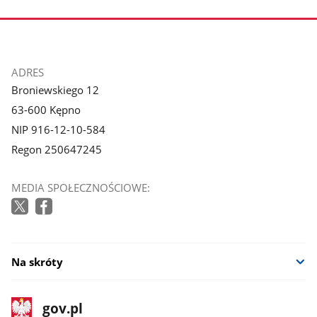
zdjęcie
zdjęcie
3
4
z
z
galerii.
galerii.
stopka
ADRES
Broniewskiego 12
63-600 Kępno
NIP 916-12-10-584
Regon 250647245
MEDIA SPOŁECZNOŚCIOWE:
Na skróty
stopka
Strona
gov.pl
gov.pl