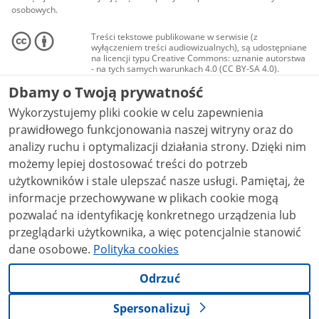
osobowych.
Treści tekstowe publikowane w serwisie (z
wyłączeniem treści audiowizualnych), są udostępniane
na licencji typu Creative Commons: uznanie autorstwa
- na tych samych warunkach 4.0 (CC BY-SA 4.0).
Materiały audiowizualne, w tym zdjęcia, materiały
Dbamy o Twoją prywatność
audio i wideo, są udostępniane na licencji typu
Creative Commons: uznanie autorstwa użycie
Wykorzystujemy pliki cookie w celu zapewnienia
niekomercyjne - bez utworów zależnych 4.0 (CC BY-
NC-ND 4.0), o ile nie jest to stwierdzone inaczej.
prawidłowego funkcjonowania naszej witryny oraz do
analizy ruchu i optymalizacji działania strony. Dzięki nim
możemy lepiej dostosować treści do potrzeb
użytkowników i stale ulepszać nasze usługi. Pamiętaj, że
informacje przechowywane w plikach cookie mogą
pozwalać na identyfikację konkretnego urządzenia lub
przeglądarki użytkownika, a więc potencjalnie stanowić
dane osobowe.
Polityka cookies
Odrzuć
Spersonalizuj