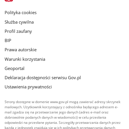
główna
gov.pl
Polityka cookies
Służba cywilna
Profil zaufany
BIP
Prawa autorskie
Warunki korzystania
Geoportal
Deklaracja dostępności serwisu Gov.pl
Ustawienia prywatności
Strony dostępne w domenie www.gov.pl mogą zawierać adresy skrzynek
mailowych. Użytkownik korzystający z odnośnika będącego adresem e-
mail zgadza się na przetwarzanie jego danych (adres e-mail oraz
dobrowolnie podanych danych w wiadomości) w celu przesłania
odpowiedzi na przesłane pytania. Szczegóły przetwarzania danych przez
każdą z jednostek znajdują się w ich politykach przetwarzania danych