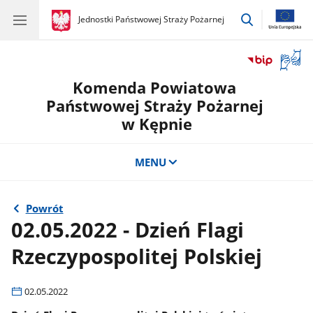
przejdź
gov.pl
Jednostki Państwowej Straży Pożarnej
gov.pl
Jednostki
do
Państwowej
wyszukiwar
Straży
Otwór
Pożarnej
okno
Komenda Powiatowa
z
tłuma
Państwowej Straży Pożarnej
języka
w Kępnie
migow
MENU
Powrót
02.05.2022 - Dzień Flagi
Rzeczypospolitej Polskiej
02.05.2022