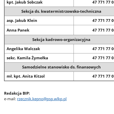
kpt. Jakub Sobczak
47 771 77 
Sekcja ds. kwatermistrzowsko-techniczna
asp. Jakub Klein
47 771 77 
Anna Panek
47 771 77 
Sekcja kadrowo-organizacyjna
Angelika Walczak
47 771 77 
sekc. Kamila Żymełka
47 771 77 
Samodzielne stanowisko ds. finansowych
mł. kpt. Anita Kitzol
47 771 77 
Redakcja BIP:
e-mail:
rzecznik.kepno@psp.wlkp.pl