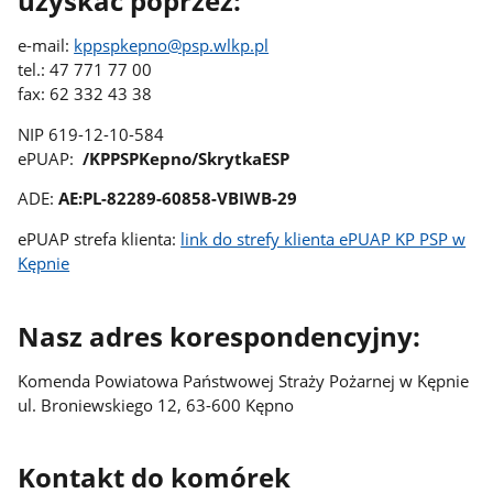
uzyskać poprzez:
e-mail:
kppspkepno@psp.wlkp.pl
tel.: 47 771 77 00
fax: 62 332 43 38
NIP 619-12-10-584
ePUAP:
/KPPSPKepno/SkrytkaESP
ADE:
AE:PL-82289-60858-VBIWB-29
ePUAP strefa klienta:
link do strefy klienta ePUAP KP PSP w
Kępnie
Nasz adres korespondencyjny:
Komenda Powiatowa Państwowej Straży Pożarnej w Kępnie
ul. Broniewskiego 12, 63-600 Kępno
Kontakt do komórek