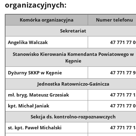
organizacyjnych:
Komórka organizacyjna
Numer telefonu
Sekretariat
Angelika Walczak
47 771 77 
Stanowisko Kierowania Komendanta Powiatowego w
Kępnie
Dyżurny SKKP w Kępnie
47 771 77 
Jednostka Ratowniczo-Gaśnicza
mł. bryg. Mateusz Grzesiak
47 771 77 
kpt. Michał Janiak
47 771 77 
Sekcja ds. kontrolno-rozpoznawczych
st. kpt. Paweł Michalski
47 771 77 