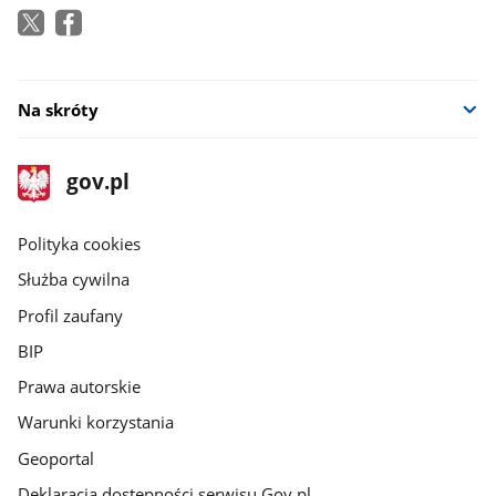
Na skróty
stopka
Strona
gov.pl
gov.pl
główna
gov.pl
Polityka cookies
Służba cywilna
Profil zaufany
BIP
Prawa autorskie
Warunki korzystania
Geoportal
Deklaracja dostępności serwisu Gov.pl