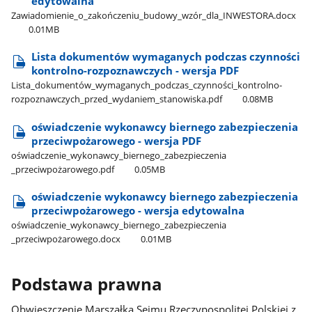
edytowalna
Zawiadomienie​_o​_zakończeniu​_budowy​_wzór​_dla​_INWESTORA.docx
0.01MB
Lista dokumentów wymaganych podczas czynności
kontrolno-rozpoznawczych - wersja PDF
Lista​_dokumentów​_wymaganych​_podczas​_czynności​_kontrolno-
rozpoznawczych​_przed​_wydaniem​_stanowiska.pdf
0.08MB
oświadczenie wykonawcy biernego zabezpieczenia
przeciwpożarowego - wersja PDF
oświadczenie​_wykonawcy​_biernego​_zabezpieczenia​
_przeciwpożarowego.pdf
0.05MB
oświadczenie wykonawcy biernego zabezpieczenia
przeciwpożarowego - wersja edytowalna
oświadczenie​_wykonawcy​_biernego​_zabezpieczenia​
_przeciwpożarowego.docx
0.01MB
Podstawa prawna
Obwieszczenie Marszałka Sejmu Rzeczypospolitej Polskiej z