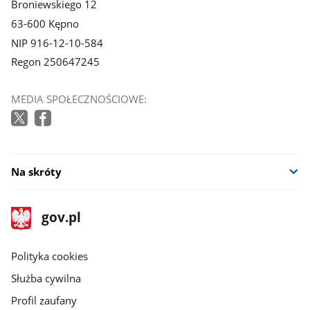
Broniewskiego 12
63-600 Kępno
NIP 916-12-10-584
Regon 250647245
MEDIA SPOŁECZNOŚCIOWE:
Na skróty
stopka
Strona
gov.pl
gov.pl
główna
gov.pl
Polityka cookies
Służba cywilna
Profil zaufany