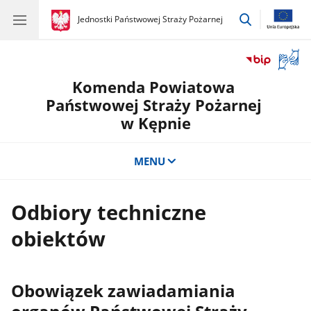
przejdź
gov.pl
Jednostki Państwowej Straży Pożarnej
gov.pl
Jednostki
do
Państwowej
wyszukiwar
Straży
Otwór
Pożarnej
okno
Komenda Powiatowa
z
tłuma
Państwowej Straży Pożarnej
języka
w Kępnie
migow
MENU
Odbiory techniczne
obiektów
Obowiązek zawiadamiania