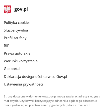
stopka
Strona
gov.pl
gov.pl
główna
gov.pl
Polityka cookies
Służba cywilna
Profil zaufany
BIP
Prawa autorskie
Warunki korzystania
Geoportal
Deklaracja dostępności serwisu Gov.pl
Ustawienia prywatności
Strony dostępne w domenie www.gov.pl mogą zawierać adresy skrzynek
mailowych. Użytkownik korzystający z odnośnika będącego adresem e-
mail zgadza się na przetwarzanie jego danych (adres e-mail oraz