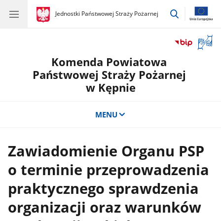
przejdź
gov.pl
Jednostki Państwowej Straży Pożarnej
gov.pl
Jednostki
do
Państwowej
wyszukiwar
Straży
Otwór
Pożarnej
okno
Komenda Powiatowa
z
tłuma
Państwowej Straży Pożarnej
języka
w Kępnie
migow
MENU
Zawiadomienie Organu PSP
o terminie przeprowadzenia
praktycznego sprawdzenia
organizacji oraz warunków