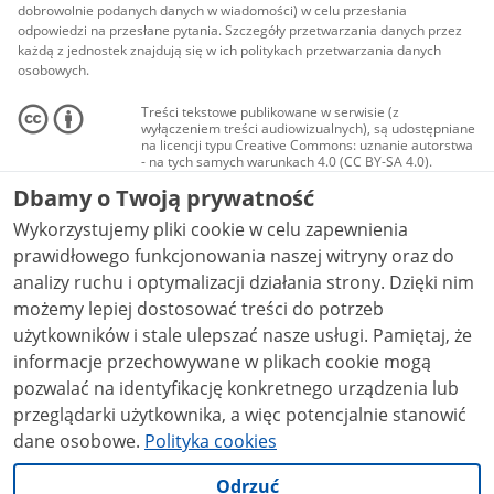
dobrowolnie podanych danych w wiadomości) w celu przesłania
odpowiedzi na przesłane pytania. Szczegóły przetwarzania danych przez
każdą z jednostek znajdują się w ich politykach przetwarzania danych
osobowych.
Treści tekstowe publikowane w serwisie (z
wyłączeniem treści audiowizualnych), są udostępniane
na licencji typu Creative Commons: uznanie autorstwa
- na tych samych warunkach 4.0 (CC BY-SA 4.0).
Materiały audiowizualne, w tym zdjęcia, materiały
Dbamy o Twoją prywatność
audio i wideo, są udostępniane na licencji typu
Creative Commons: uznanie autorstwa użycie
Wykorzystujemy pliki cookie w celu zapewnienia
niekomercyjne - bez utworów zależnych 4.0 (CC BY-
NC-ND 4.0), o ile nie jest to stwierdzone inaczej.
prawidłowego funkcjonowania naszej witryny oraz do
analizy ruchu i optymalizacji działania strony. Dzięki nim
możemy lepiej dostosować treści do potrzeb
użytkowników i stale ulepszać nasze usługi. Pamiętaj, że
informacje przechowywane w plikach cookie mogą
pozwalać na identyfikację konkretnego urządzenia lub
przeglądarki użytkownika, a więc potencjalnie stanowić
dane osobowe.
Polityka cookies
Odrzuć