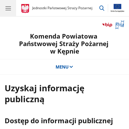
przejdź
gov.pl
Jednostki Państwowej Straży Pożarnej
gov.pl
Jednostki
do
Państwowej
wyszukiwar
Straży
Otwór
Pożarnej
okno
Komenda Powiatowa
z
tłuma
Państwowej Straży Pożarnej
języka
w Kępnie
migow
MENU
Uzyskaj informację
publiczną
Dostęp do informacji publicznej