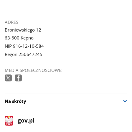
stopka
ADRES
Broniewskiego 12
63-600 Kępno
NIP 916-12-10-584
Regon 250647245
MEDIA SPOŁECZNOŚCIOWE:
Na skróty
stopka
Strona
gov.pl
gov.pl
główna