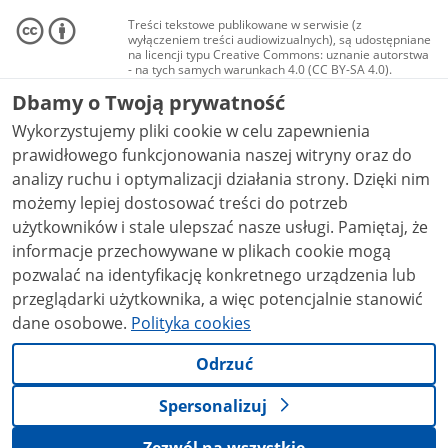
Treści tekstowe publikowane w serwisie (z
wyłączeniem treści audiowizualnych), są udostępniane
na licencji typu Creative Commons: uznanie autorstwa
- na tych samych warunkach 4.0 (CC BY-SA 4.0).
Materiały audiowizualne, w tym zdjęcia, materiały
Dbamy o Twoją prywatność
audio i wideo, są udostępniane na licencji typu
Creative Commons: uznanie autorstwa użycie
Wykorzystujemy pliki cookie w celu zapewnienia
niekomercyjne - bez utworów zależnych 4.0 (CC BY-
NC-ND 4.0), o ile nie jest to stwierdzone inaczej.
prawidłowego funkcjonowania naszej witryny oraz do
analizy ruchu i optymalizacji działania strony. Dzięki nim
możemy lepiej dostosować treści do potrzeb
użytkowników i stale ulepszać nasze usługi. Pamiętaj, że
informacje przechowywane w plikach cookie mogą
pozwalać na identyfikację konkretnego urządzenia lub
przeglądarki użytkownika, a więc potencjalnie stanowić
dane osobowe.
Polityka cookies
Odrzuć
Spersonalizuj