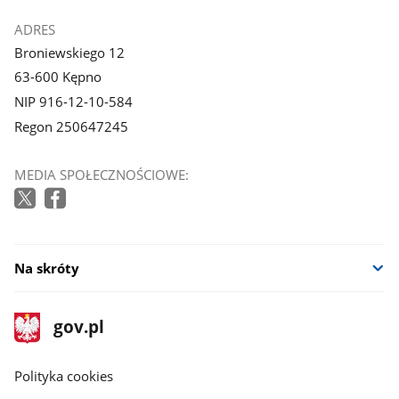
galerii.
galerii.
stopka
ADRES
Broniewskiego 12
63-600 Kępno
NIP 916-12-10-584
Regon 250647245
MEDIA SPOŁECZNOŚCIOWE:
Na skróty
stopka
Strona
gov.pl
gov.pl
główna
gov.pl
Polityka cookies