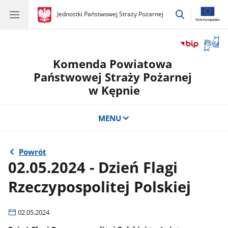
przejdź
gov.pl
Jednostki Państwowej Straży Pożarnej
gov.pl
Jednostki
do
Państwowej
wyszukiwar
Straży
Otwór
Pożarnej
okno
Komenda Powiatowa
z
tłuma
Państwowej Straży Pożarnej
języka
w Kępnie
migow
MENU
Powrót
02.05.2024 - Dzień Flagi
Rzeczypospolitej Polskiej
02.05.2024