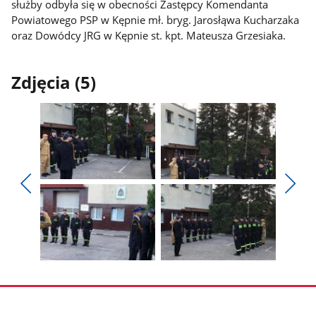
służby odbyła się w obecności Zastępcy Komendanta
Powiatowego PSP w Kępnie mł. bryg. Jarosłąwa Kucharzaka
oraz Dowódcy JRG w Kępnie st. kpt. Mateusza Grzesiaka.
Zdjęcia (5)
Pokaż
Pokaż
zdjęcie
zdjęcie
Pokaż
Poka
1
2
poprzednie
nest
z
z
zdjęcia
zdjęc
galerii.
galerii.
Pokaż
Pokaż
zdjęcie
zdjęcie
3
4
z
z