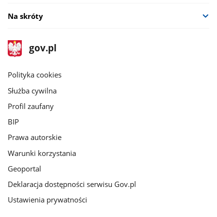
Na skróty
stopka
Strona
gov.pl
gov.pl
główna
gov.pl
Polityka cookies
Służba cywilna
Profil zaufany
BIP
Prawa autorskie
Warunki korzystania
Geoportal
Deklaracja dostępności serwisu Gov.pl
Ustawienia prywatności