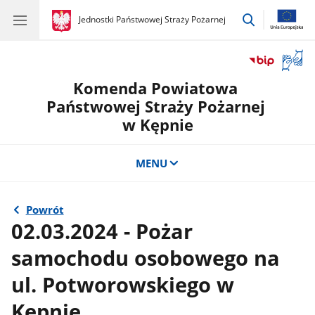
przejdź
gov.pl
Jednostki Państwowej Straży Pożarnej
gov.pl
Jednostki
do
Państwowej
wyszukiwar
Straży
Otwór
Pożarnej
okno
Komenda Powiatowa
z
tłuma
Państwowej Straży Pożarnej
języka
w Kępnie
migow
MENU
Powrót
02.03.2024 - Pożar
samochodu osobowego na
ul. Potworowskiego w
Kępnie