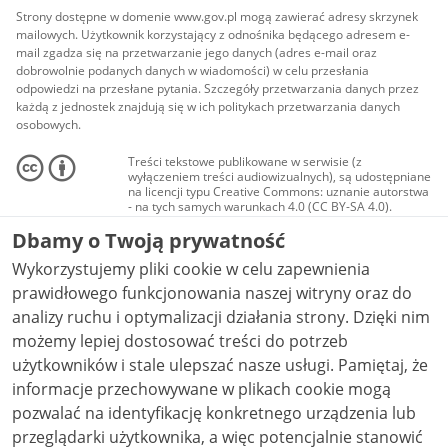
Strony dostępne w domenie www.gov.pl mogą zawierać adresy skrzynek
mailowych. Użytkownik korzystający z odnośnika będącego adresem e-
mail zgadza się na przetwarzanie jego danych (adres e-mail oraz
dobrowolnie podanych danych w wiadomości) w celu przesłania
odpowiedzi na przesłane pytania. Szczegóły przetwarzania danych przez
każdą z jednostek znajdują się w ich politykach przetwarzania danych
osobowych.
Treści tekstowe publikowane w serwisie (z
wyłączeniem treści audiowizualnych), są udostępniane
na licencji typu Creative Commons: uznanie autorstwa
- na tych samych warunkach 4.0 (CC BY-SA 4.0).
Materiały audiowizualne, w tym zdjęcia, materiały
Dbamy o Twoją prywatność
audio i wideo, są udostępniane na licencji typu
Creative Commons: uznanie autorstwa użycie
Wykorzystujemy pliki cookie w celu zapewnienia
niekomercyjne - bez utworów zależnych 4.0 (CC BY-
NC-ND 4.0), o ile nie jest to stwierdzone inaczej.
prawidłowego funkcjonowania naszej witryny oraz do
analizy ruchu i optymalizacji działania strony. Dzięki nim
możemy lepiej dostosować treści do potrzeb
użytkowników i stale ulepszać nasze usługi. Pamiętaj, że
informacje przechowywane w plikach cookie mogą
pozwalać na identyfikację konkretnego urządzenia lub
przeglądarki użytkownika, a więc potencjalnie stanowić