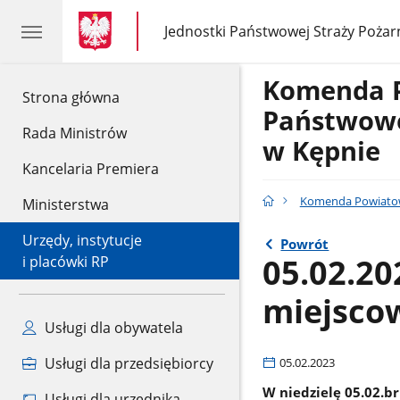
gov.pl
gov.pl
Jednostki Państwowej Straży Pożar
gov.pl
Jednostki
Państwowej
Straży
Komenda 
Pożarnej
gov.pl
Strona główna
Państwowe
Rada Ministrów
w Kępnie
Kancelaria Premiera
Komenda Powiatow
Ministerstwa
Urzędy, instytucje
Powrót
05.02.20
i placówki RP
miejsco
Usługi dla obywatela
Usługi dla przedsiębiorcy
05.02.2023
W niedzielę 05.02.b
Usługi dla urzędnika