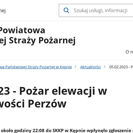
nej
Powiatowa
j Straży Pożarnej
O n
a Państwowej Straży Pożarnej w Kępnie
Aktualności
05.02.2023 - 
23 - Pożar elewacji w
wości Perzów
r około godziny 22:08 do SKKP w Kępnie wpłynęło zgłoszenie 