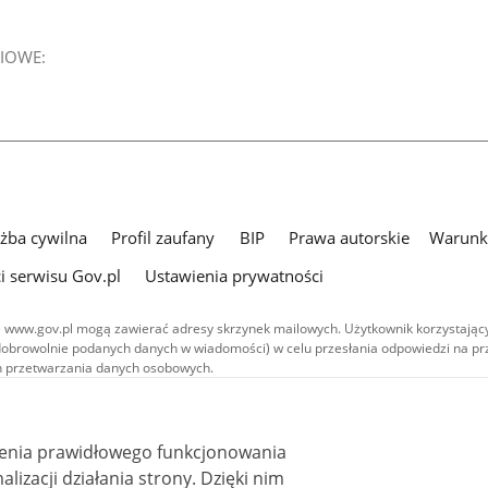
IOWE:
użba cywilna
Profil zaufany
BIP
Prawa autorskie
Warunki
i serwisu Gov.pl
Ustawienia prywatności
 www.gov.pl mogą zawierać adresy skrzynek mailowych. Użytkownik korzystający
dobrowolnie podanych danych w wiadomości) w celu przesłania odpowiedzi na prz
ach przetwarzania danych osobowych.
we publikowane w serwisie (z wyłączeniem treści audiowizualnych), są
 na licencji typu Creative Commons: uznanie autorstwa - na tych samych
 (CC BY-SA 4.0). Materiały audiowizualne, w tym zdjęcia, materiały audio i wideo
ienia prawidłowego funkcjonowania
ane na licencji typu Creative Commons: uznanie autorstwa użycie niekomercyjne 
ależnych 4.0 (CC BY-NC-ND 4.0), o ile nie jest to stwierdzone inaczej.
i działania strony. Dzięki nim