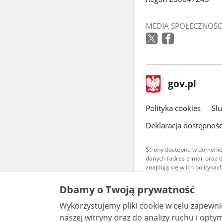
MEDIA SPOŁECZNOŚC
stopka
Strona
gov.pl
gov.pl
główna
gov.pl
Polityka cookies
Sł
Deklaracja dostępnośc
Strony dostępne w domenie
danych (adres e-mail oraz 
znajdują się w ich polityk
Treści teksto
Dbamy o Twoją prywatność
udostępniane
warunkach 4.0
Wykorzystujemy pliki cookie w celu zapewn
są udostępni
bez utworów z
naszej witryny oraz do analizy ruchu i optymalizacj