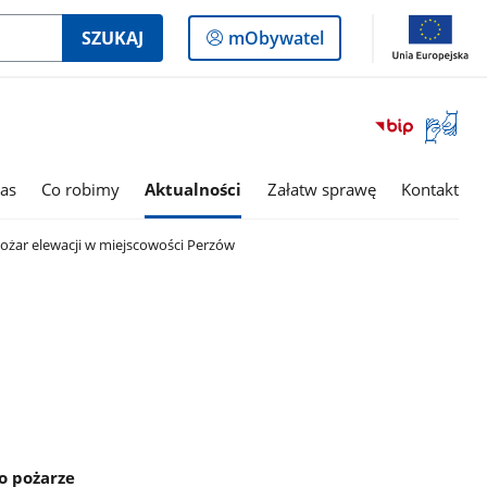
Logowanie
SZUKAJ
mObywatel
do
panelu
Otwórz
okno
z
tłumac
as
Co robimy
Aktualności
Załatw sprawę
Kontakt
języka
migowe
Pożar elewacji w miejscowości Perzów
o pożarze