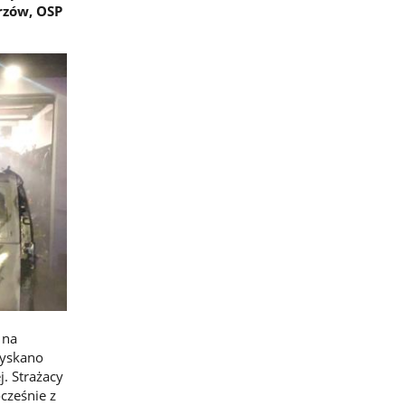
rzów, OSP
 na
zyskano
. Strażacy
cześnie z