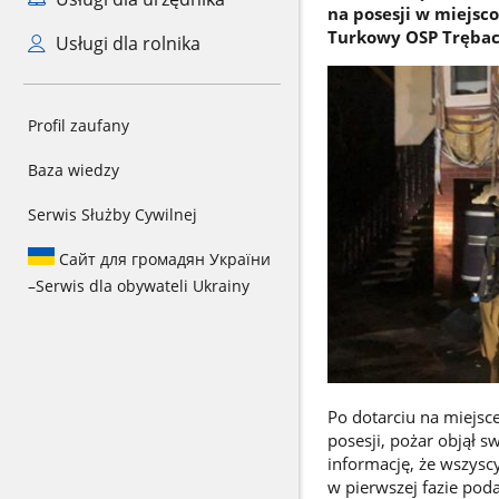
na posesji w miejsc
Turkowy OSP Trębac
Usługi dla rolnika
Profil zaufany
Baza wiedzy
Serwis Służby Cywilnej
Сайт для громадян України
–
Serwis dla obywateli Ukrainy
Po dotarciu na miejsc
posesji, pożar objął
informację, że wszysc
w pierwszej fazie pod