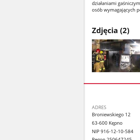
działaniami gaśniczym
osób wymagających p
Zdjęcia (2)
Pokaż
zdjęcie
1
z
galerii.
stopka
ADRES
Broniewskiego 12
63-600 Kępno
NIP 916-12-10-584
Regon 250647245