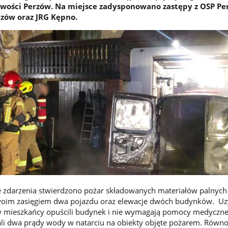
owości Perzów. Na miejsce zadysponowano zastępy z OSP Pe
zów oraz JRG Kępno.
e zdarzenia stwierdzono pożar składowanych materiałów palnych
 swoim zasięgiem dwa pojazdu oraz elewacje dwóch budynków. U
y mieszkańcy opuścili budynek i nie wymagają pomocy medycznej
ali dwa prądy wody w natarciu na obiekty objęte pożarem. Równo