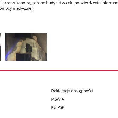
i przeszukano zagrożone budynki w celu potwierdzenia informacj
omocy medycznej.
Pokaż
zdjęcie
2
z
galerii.
Deklaracja dostępności
MSWiA
KG PSP