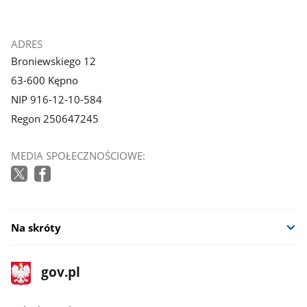
1
2
z
z
galerii.
galerii.
stopka
ADRES
Broniewskiego 12
63-600 Kępno
NIP 916-12-10-584
Regon 250647245
MEDIA SPOŁECZNOŚCIOWE:
Na skróty
stopka
Strona
gov.pl
gov.pl
główna