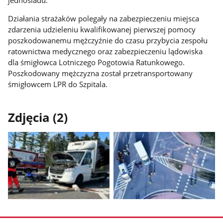
jednośladu.
Działania strażaków polegały na zabezpieczeniu miejsca
zdarzenia udzieleniu kwalifikowanej pierwszej pomocy
poszkodowanemu mężczyźnie do czasu przybycia zespołu
ratownictwa medycznego oraz zabezpieczeniu lądowiska
dla śmigłowca Lotniczego Pogotowia Ratunkowego.
Poszkodowany mężczyzna został przetransportowany
śmigłowcem LPR do Szpitala.
Zdjęcia (2)
Pokaż
Pokaż
zdjęcie
zdjęcie