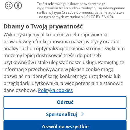
Treści tekstowe publikowane w serwisie (z
wyłączeniem treści audiowizualnych), są udostępniane
na licencji typu Creative Commons: uznanie autorstwa
- na tych samych warunkach 4.0 (CC BY-SA 4.0).
Materiały audiowizualne, w tym zdjęcia, materiały
Dbamy o Twoją prywatność
audio i wideo, są udostępniane na licencji typu
Creative Commons: uznanie autorstwa użycie
Wykorzystujemy pliki cookie w celu zapewnienia
niekomercyjne - bez utworów zależnych 4.0 (CC BY-
NC-ND 4.0), o ile nie jest to stwierdzone inaczej.
prawidłowego funkcjonowania naszej witryny oraz do
analizy ruchu i optymalizacji działania strony. Dzięki nim
możemy lepiej dostosować treści do potrzeb
użytkowników i stale ulepszać nasze usługi. Pamiętaj, że
informacje przechowywane w plikach cookie mogą
pozwalać na identyfikację konkretnego urządzenia lub
przeglądarki użytkownika, a więc potencjalnie stanowić
dane osobowe.
Polityka cookies
Odrzuć
Spersonalizuj
Zezwól na wszystkie