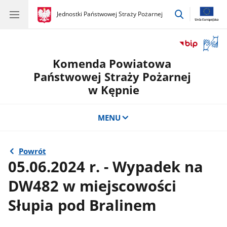
przejdź
gov.pl
Jednostki Państwowej Straży Pożarnej
gov.pl
Jednostki
do
Państwowej
wyszukiwar
Straży
Otwór
Pożarnej
okno
Komenda Powiatowa
z
tłuma
Państwowej Straży Pożarnej
języka
w Kępnie
migow
MENU
Powrót
05.06.2024 r. - Wypadek na
DW482 w miejscowości
Słupia pod Bralinem