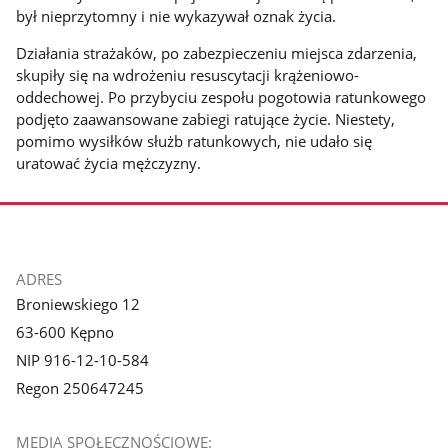
był nieprzytomny i nie wykazywał oznak życia.
Działania strażaków, po zabezpieczeniu miejsca zdarzenia,
skupiły się na wdrożeniu resuscytacji krążeniowo-
oddechowej. Po przybyciu zespołu pogotowia ratunkowego
podjęto zaawansowane zabiegi ratujące życie. Niestety,
pomimo wysiłków służb ratunkowych, nie udało się
uratować życia mężczyzny.
stopka
ADRES
Broniewskiego 12
63-600 Kępno
NIP 916-12-10-584
Regon 250647245
MEDIA SPOŁECZNOŚCIOWE: