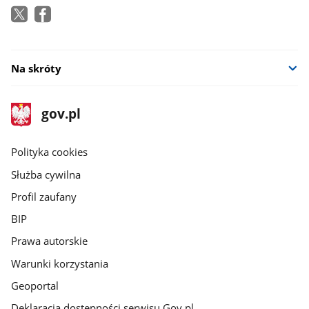
Na skróty
stopka
Strona
gov.pl
gov.pl
główna
gov.pl
Polityka cookies
Służba cywilna
Profil zaufany
BIP
Prawa autorskie
Warunki korzystania
Geoportal
Deklaracja dostępności serwisu Gov.pl