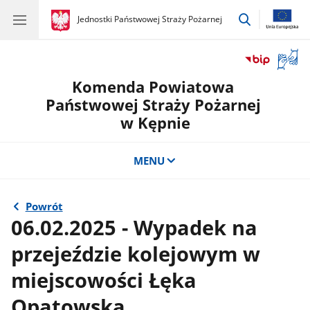
przejdź
gov.pl
Jednostki Państwowej Straży Pożarnej
gov.pl
Jednostki
do
Państwowej
wyszukiwar
Straży
Otwór
Pożarnej
okno
Komenda Powiatowa
z
tłuma
Państwowej Straży Pożarnej
języka
w Kępnie
migow
MENU
Powrót
06.02.2025 - Wypadek na
przejeździe kolejowym w
miejscowości Łęka
Opatowska