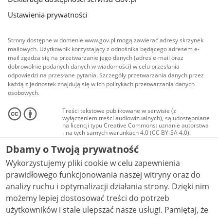
Ustawienia prywatności
Strony dostępne w domenie www.gov.pl mogą zawierać adresy skrzynek
mailowych. Użytkownik korzystający z odnośnika będącego adresem e-
mail zgadza się na przetwarzanie jego danych (adres e-mail oraz
dobrowolnie podanych danych w wiadomości) w celu przesłania
odpowiedzi na przesłane pytania. Szczegóły przetwarzania danych przez
każdą z jednostek znajdują się w ich politykach przetwarzania danych
osobowych.
Treści tekstowe publikowane w serwisie (z
wyłączeniem treści audiowizualnych), są udostępniane
na licencji typu Creative Commons: uznanie autorstwa
- na tych samych warunkach 4.0 (CC BY-SA 4.0).
Materiały audiowizualne, w tym zdjęcia, materiały
Dbamy o Twoją prywatność
audio i wideo, są udostępniane na licencji typu
Creative Commons: uznanie autorstwa użycie
Wykorzystujemy pliki cookie w celu zapewnienia
niekomercyjne - bez utworów zależnych 4.0 (CC BY-
NC-ND 4.0), o ile nie jest to stwierdzone inaczej.
prawidłowego funkcjonowania naszej witryny oraz do
analizy ruchu i optymalizacji działania strony. Dzięki nim
możemy lepiej dostosować treści do potrzeb
użytkowników i stale ulepszać nasze usługi. Pamiętaj, że