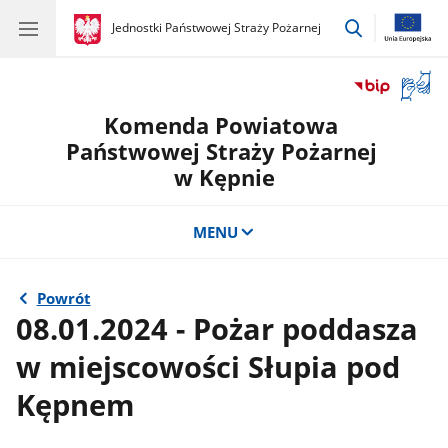
przejdź
gov.pl
Jednostki Państwowej Straży Pożarnej
gov.pl
Jednostki
do
Państwowej
wyszukiwar
Straży
Otwór
Pożarnej
okno
Komenda Powiatowa
z
tłuma
Państwowej Straży Pożarnej
języka
w Kępnie
migow
MENU
Powrót
08.01.2024 - Pożar poddasza
w miejscowości Słupia pod
Kępnem