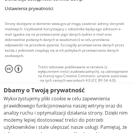
Ustawienia prywatności
Strony dostępne w domenie www.gov.pl mogą zawierać adresy skrzynek
mailowych. Użytkownik korzystający z odnośnika będącego adresem e-
mail zgadza się na przetwarzanie jego danych (adres e-mail oraz
dobrowolnie podanych danych w wiadomości) w celu przesłania
odpowiedzi na przesłane pytania. Szczegóły przetwarzania danych przez
każdą z jednostek znajdują się w ich politykach przetwarzania danych
osobowych.
Treści tekstowe publikowane w serwisie (z
wyłączeniem treści audiowizualnych), są udostępniane
na licencji typu Creative Commons: uznanie autorstwa
- na tych samych warunkach 4.0 (CC BY-SA 4.0).
Materiały audiowizualne, w tym zdjęcia, materiały
Dbamy o Twoją prywatność
audio i wideo, są udostępniane na licencji typu
Creative Commons: uznanie autorstwa użycie
Wykorzystujemy pliki cookie w celu zapewnienia
niekomercyjne - bez utworów zależnych 4.0 (CC BY-
NC-ND 4.0), o ile nie jest to stwierdzone inaczej.
prawidłowego funkcjonowania naszej witryny oraz do
analizy ruchu i optymalizacji działania strony. Dzięki nim
możemy lepiej dostosować treści do potrzeb
użytkowników i stale ulepszać nasze usługi. Pamiętaj, że