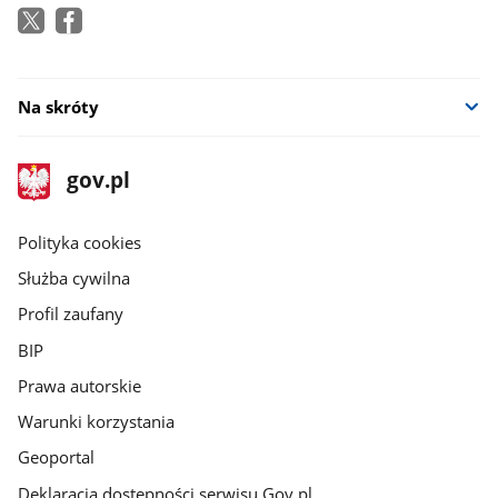
Na skróty
stopka
Strona
gov.pl
gov.pl
główna
gov.pl
Polityka cookies
Służba cywilna
Profil zaufany
BIP
Prawa autorskie
Warunki korzystania
Geoportal
Deklaracja dostępności serwisu Gov.pl