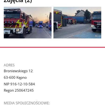
Zdjęcia (2)
Pokaż
Pokaż
zdjęcie
zdjęcie
1
2
z
z
galerii.
galerii.
stopka
ADRES
Broniewskiego 12
63-600 Kępno
NIP 916-12-10-584
Regon 250647245
MEDIA SPOŁECZNOŚCIOWE: