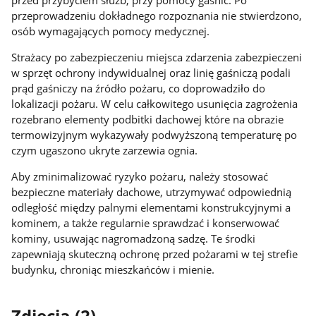
przed przybyciem służb, przy pomocy gaśnic. Po
przeprowadzeniu dokładnego rozpoznania nie stwierdzono,
osób wymagających pomocy medycznej.
Strażacy po zabezpieczeniu miejsca zdarzenia zabezpieczeni
w sprzęt ochrony indywidualnej oraz linię gaśniczą podali
prąd gaśniczy na źródło pożaru, co doprowadziło do
lokalizacji pożaru. W celu całkowitego usunięcia zagrożenia
rozebrano elementy podbitki dachowej które na obrazie
termowizyjnym wykazywały podwyższoną temperaturę po
czym ugaszono ukryte zarzewia ognia.
Aby zminimalizować ryzyko pożaru, należy stosować
bezpieczne materiały dachowe, utrzymywać odpowiednią
odległość między palnymi elementami konstrukcyjnymi a
kominem, a także regularnie sprawdzać i konserwować
kominy, usuwając nagromadzoną sadzę. Te środki
zapewniają skuteczną ochronę przed pożarami w tej strefie
budynku, chroniąc mieszkańców i mienie.