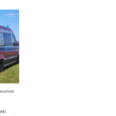
samochód
etki