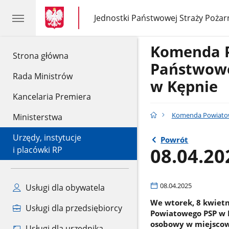
gov.pl
gov.pl
Jednostki Państwowej Straży Pożar
gov.pl
Jednostki
Państwowej
Straży
Komenda 
Pożarnej
gov.pl
Strona główna
Państwowe
Rada Ministrów
w Kępnie
Kancelaria Premiera
Komenda Powiatow
Ministerstwa
Urzędy, instytucje
Powrót
08.04.20
i placówki RP
08.04.2025
Usługi dla obywatela
We wtorek, 8 kwietn
Usługi dla przedsiębiorcy
Powiatowego PSP w K
osobowy w miejscowo
Usługi dla urzędnika