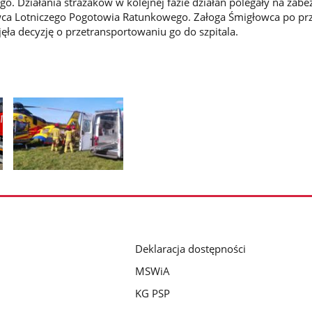
. Działania strażaków w kolejnej fazie działań polegały na zabe
wca Lotniczego Pogotowia Ratunkowego. Załoga Śmigłowca po pr
ła decyzję o przetransportowaniu go do szpitala.
Pokaż
zdjęcie
2
z
galerii.
Deklaracja dostępności
MSWiA
KG PSP