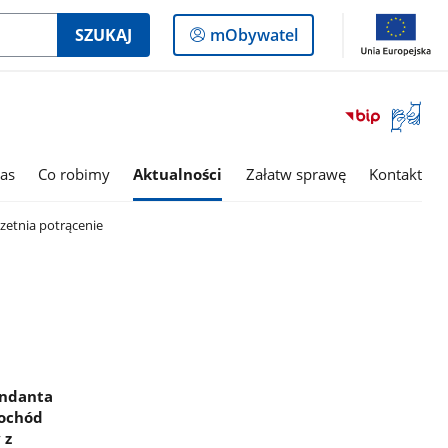
Logowanie
SZUKAJ
mObywatel
do
panelu
Otwórz
okno
z
tłumac
as
Co robimy
Aktualności
Załatw sprawę
Kontakt
języka
migowe
Rzetnia potrącenie
endanta
mochód
 z