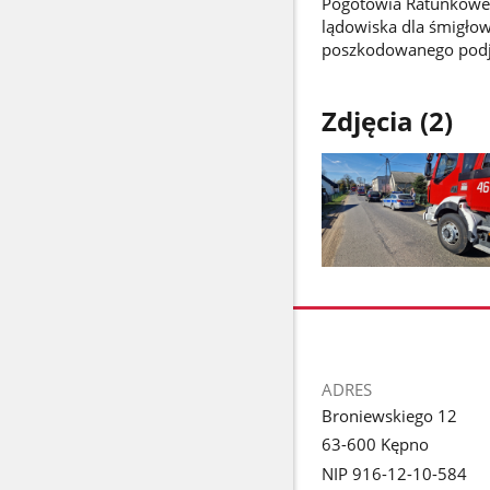
Pogotowia Ratunkowego
lądowiska dla śmigło
poszkodowanego podję
Zdjęcia (2)
Pokaż
zdjęcie
1
z
galerii.
stopka
ADRES
Broniewskiego 12
63-600 Kępno
NIP 916-12-10-584