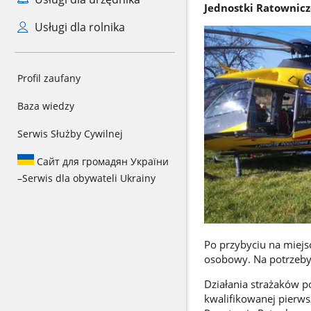
Jednostki Ratownicz
Usługi dla rolnika
Profil zaufany
Baza wiedzy
Serwis Służby Cywilnej
Сайт для громадян України
–
Serwis dla obywateli Ukrainy
Po przybyciu na miejs
osobowy. Na potrzeby
Działania strażaków p
kwalifikowanej pierw