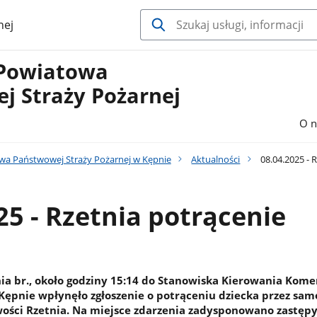
nej
Powiatowa
j Straży Pożarnej
O n
a Państwowej Straży Pożarnej w Kępnie
Aktualności
08.04.2025 - 
25 - Rzetnia potrącenie
ia br., około godziny 15:14 do Stanowiska Kierowania Kom
ępnie wpłynęło zgłoszenie o potrąceniu dziecka przez sa
ści Rzetnia. Na miejsce zdarzenia zadysponowano zastępy