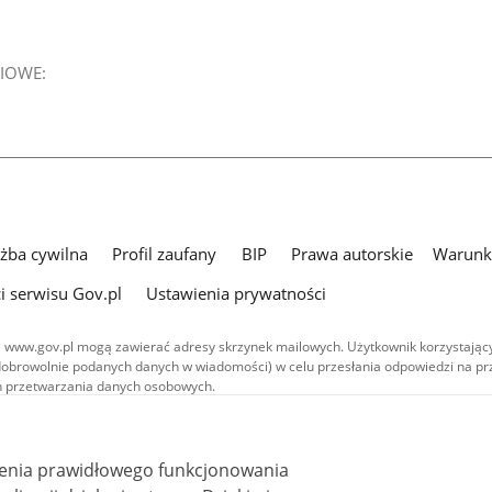
IOWE:
użba cywilna
Profil zaufany
BIP
Prawa autorskie
Warunki
i serwisu Gov.pl
Ustawienia prywatności
 www.gov.pl mogą zawierać adresy skrzynek mailowych. Użytkownik korzystający
dobrowolnie podanych danych w wiadomości) w celu przesłania odpowiedzi na prz
ach przetwarzania danych osobowych.
we publikowane w serwisie (z wyłączeniem treści audiowizualnych), są
 na licencji typu Creative Commons: uznanie autorstwa - na tych samych
 (CC BY-SA 4.0). Materiały audiowizualne, w tym zdjęcia, materiały audio i wideo
ienia prawidłowego funkcjonowania
ane na licencji typu Creative Commons: uznanie autorstwa użycie niekomercyjne 