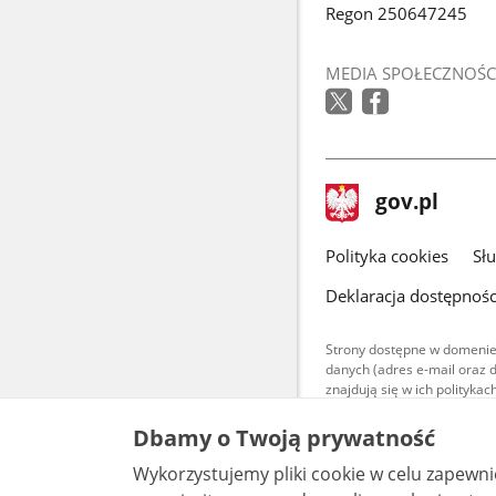
Regon 250647245
MEDIA SPOŁECZNOŚC
stopka
Strona
gov.pl
gov.pl
główna
gov.pl
Polityka cookies
Sł
Deklaracja dostępnośc
Strony dostępne w domenie
danych (adres e-mail oraz 
znajdują się w ich polityk
Treści teksto
Dbamy o Twoją prywatność
udostępniane
warunkach 4.0
Wykorzystujemy pliki cookie w celu zapewn
są udostępni