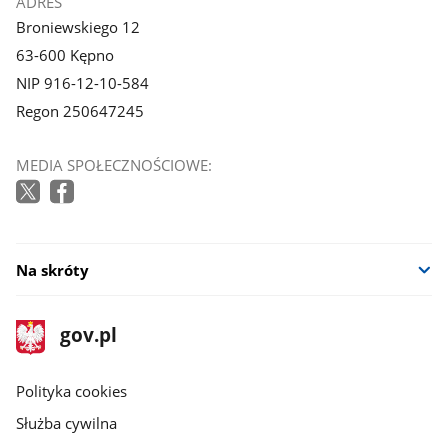
stopka
ADRES
Broniewskiego 12
63-600 Kępno
NIP 916-12-10-584
Regon 250647245
MEDIA SPOŁECZNOŚCIOWE:
Na skróty
stopka
Strona
gov.pl
gov.pl
główna
gov.pl
Polityka cookies
Służba cywilna