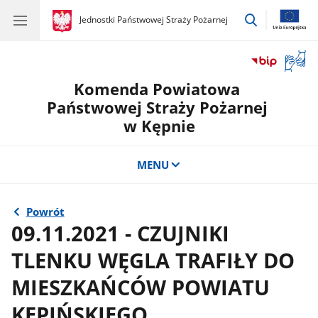
przejdź
gov.pl
Jednostki Państwowej Straży Pożarnej
gov.pl
Jednostki
do
Państwowej
wyszukiwar
Straży
Otwór
Pożarnej
okno
Komenda Powiatowa
z
tłuma
Państwowej Straży Pożarnej
języka
w Kępnie
migow
MENU
Powrót
09.11.2021 - CZUJNIKI
TLENKU WĘGLA TRAFIŁY DO
MIESZKAŃCÓW POWIATU
KĘPIŃSKIEGO