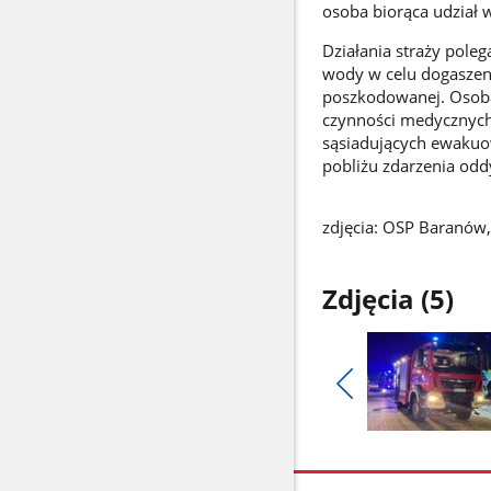
osoba biorąca udział w
Działania straży pole
wody w celu dogaszenia
poszkodowanej. Osoba
czynności medycznych
sąsiadujących ewakuo
pobliżu zdarzenia od
zdjęcia: OSP Baranów
Zdjęcia (5)
Pokaż
poprzednie
Pokaż
zdjęcia
zdjęcie
1