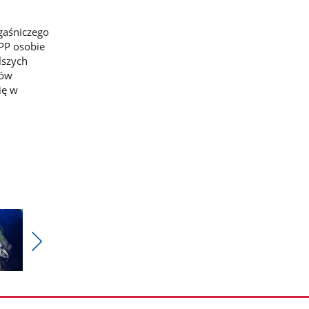
 gaśniczego
KPP osobie
lszych
tów
ię w
Pokaż
nestępne
zdjęcia