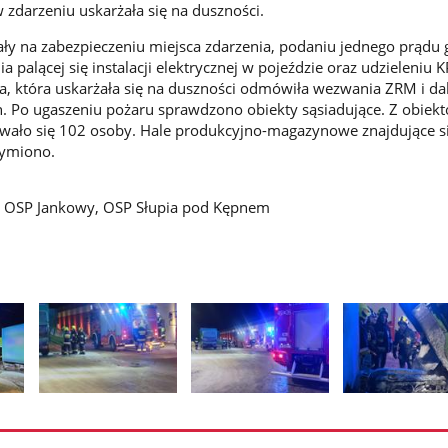
 zdarzeniu uskarżała się na duszności.
gały na zabezpieczeniu miejsca zdarzenia, podaniu jednego prądu
 palącej się instalacji elektrycznej w pojeździe oraz udzieleniu 
, która uskarżała się na duszności odmówiła wezwania ZRM i da
. Po ugaszeniu pożaru sprawdzono obiekty sąsiadujące. Z obiek
wało się 102 osoby. Hale produkcyjno-magazynowe znajdujące s
dymiono.
, OSP Jankowy, OSP Słupia pod Kępnem
Pokaż
Pokaż
Pokaż
zdjęcie
zdjęcie
zdjęcie
2
3
4