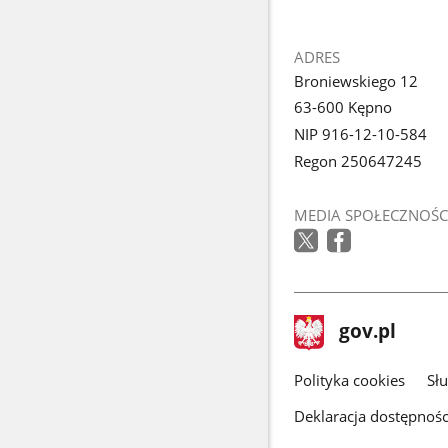
z
galerii.
stopka
ADRES
Broniewskiego 12
63-600 Kępno
NIP 916-12-10-584
Regon 250647245
MEDIA SPOŁECZNOŚC
stopka
Strona
gov.pl
gov.pl
główna
gov.pl
Polityka cookies
Sł
Deklaracja dostępnośc