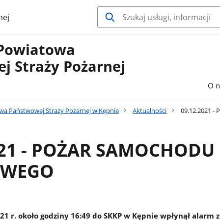
nej
Powiatowa
j Straży Pożarnej
O n
a Państwowej Straży Pożarnej w Kępnie
Aktualności
09.12.2021 
021 - POŻAR SAMOCHODU
OWEGO
21 r. około godziny 16:49 do SKKP w Kępnie wpłynął alarm z