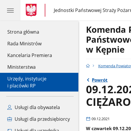
gov.pl
gov.pl
Jednostki Państwowej Straży Pożar
gov.pl
Jednostki
Państwowej
Straży
Komenda 
Pożarnej
gov.pl
Strona główna
Państwowe
Rada Ministrów
w Kępnie
Kancelaria Premiera
Komenda Powiatow
Ministerstwa
Urzędy, instytucje
Powrót
09.12.2
i placówki RP
CIĘŻAR
Usługi dla obywatela
Usługi dla przedsiębiorcy
09.12.2021
W czwartek 09.12.20
Usługi dla urzędnika