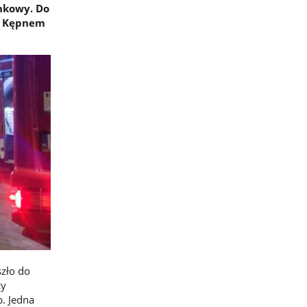
nkowy. Do
d Kępnem
szło do
cy
b. Jedna