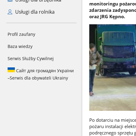
monitoringu pożaro
zdarzenia zadyspon
Usługi dla rolnika
oraz JRG Kępno.
Profil zaufany
Baza wiedzy
Serwis Służby Cywilnej
Сайт для громадян України
–
Serwis dla obywateli Ukrainy
Po dotarciu na miejsc
pożaru instalacji ele
podręcznego sprzętu g