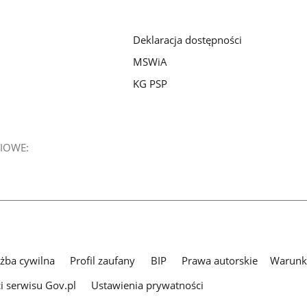
z
z
z
galerii.
galerii.
galerii.
Deklaracja dostępności
MSWiA
KG PSP
IOWE:
użba cywilna
Profil zaufany
BIP
Prawa autorskie
Warunki
i serwisu Gov.pl
Ustawienia prywatności