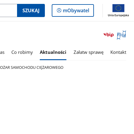
Logowanie
SZUKAJ
mObywatel
do
panelu
Otwórz
okno
z
tłumac
as
Co robimy
Aktualności
Załatw sprawę
Kontakt
języka
migowe
- POŻAR SAMOCHODU CIĘŻAROWEGO