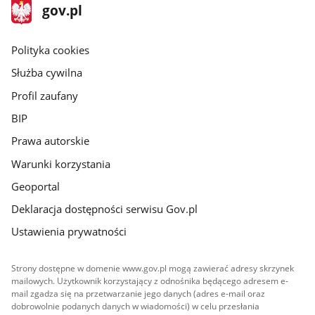
stopka
Strona
gov.pl
gov.pl
główna
gov.pl
Polityka cookies
Służba cywilna
Profil zaufany
BIP
Prawa autorskie
Warunki korzystania
Geoportal
Deklaracja dostępności serwisu Gov.pl
Ustawienia prywatności
Strony dostępne w domenie www.gov.pl mogą zawierać adresy skrzynek
mailowych. Użytkownik korzystający z odnośnika będącego adresem e-
mail zgadza się na przetwarzanie jego danych (adres e-mail oraz
dobrowolnie podanych danych w wiadomości) w celu przesłania