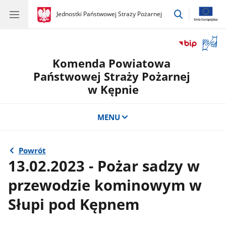
przejdź
gov.pl
Jednostki Państwowej Straży Pożarnej
gov.pl
Jednostki
do
Państwowej
wyszukiwar
Straży
Otwór
Pożarnej
okno
Komenda Powiatowa
z
tłuma
Państwowej Straży Pożarnej
języka
w Kępnie
migow
MENU
Powrót
13.02.2023 - Pożar sadzy w
przewodzie kominowym w
Słupi pod Kępnem