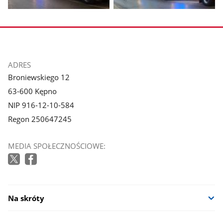
Pokaż
Pokaż
zdjęcie
zdjęcie
1
2
z
z
galerii.
galerii.
stopka
ADRES
Broniewskiego 12
63-600 Kępno
NIP 916-12-10-584
Regon 250647245
MEDIA SPOŁECZNOŚCIOWE:
Na skróty