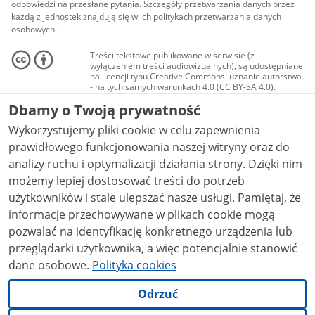
odpowiedzi na przesłane pytania. Szczegóły przetwarzania danych przez
każdą z jednostek znajdują się w ich politykach przetwarzania danych
osobowych.
Treści tekstowe publikowane w serwisie (z
wyłączeniem treści audiowizualnych), są udostępniane
na licencji typu Creative Commons: uznanie autorstwa
- na tych samych warunkach 4.0 (CC BY-SA 4.0).
Materiały audiowizualne, w tym zdjęcia, materiały
Dbamy o Twoją prywatność
audio i wideo, są udostępniane na licencji typu
Creative Commons: uznanie autorstwa użycie
Wykorzystujemy pliki cookie w celu zapewnienia
niekomercyjne - bez utworów zależnych 4.0 (CC BY-
NC-ND 4.0), o ile nie jest to stwierdzone inaczej.
prawidłowego funkcjonowania naszej witryny oraz do
analizy ruchu i optymalizacji działania strony. Dzięki nim
możemy lepiej dostosować treści do potrzeb
użytkowników i stale ulepszać nasze usługi. Pamiętaj, że
informacje przechowywane w plikach cookie mogą
pozwalać na identyfikację konkretnego urządzenia lub
przeglądarki użytkownika, a więc potencjalnie stanowić
dane osobowe.
Polityka cookies
Odrzuć