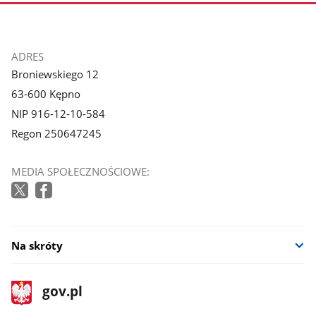
1
2
z
z
galerii.
galerii.
stopka
ADRES
Broniewskiego 12
63-600 Kępno
NIP 916-12-10-584
Regon 250647245
MEDIA SPOŁECZNOŚCIOWE:
Na skróty
stopka
Strona
gov.pl
gov.pl
główna