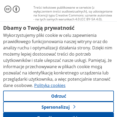
Treści tekstowe publikowane w serwisie (z
wyłączeniem treści audiowizualnych), są udostępniane
na licencji typu Creative Commons: uznanie autorstwa
- na tych samych warunkach 4.0 (CC BY-SA 4.0).
Materiały audiowizualne, w tym zdjęcia, materiały
Dbamy o Twoją prywatność
audio i wideo, są udostępniane na licencji typu
Creative Commons: uznanie autorstwa użycie
Wykorzystujemy pliki cookie w celu zapewnienia
niekomercyjne - bez utworów zależnych 4.0 (CC BY-
NC-ND 4.0), o ile nie jest to stwierdzone inaczej.
prawidłowego funkcjonowania naszej witryny oraz do
analizy ruchu i optymalizacji działania strony. Dzięki nim
możemy lepiej dostosować treści do potrzeb
użytkowników i stale ulepszać nasze usługi. Pamiętaj, że
informacje przechowywane w plikach cookie mogą
pozwalać na identyfikację konkretnego urządzenia lub
przeglądarki użytkownika, a więc potencjalnie stanowić
dane osobowe.
Polityka cookies
Odrzuć
Spersonalizuj