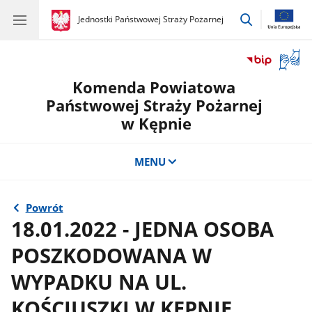
przejdź
gov.pl
Jednostki Państwowej Straży Pożarnej
gov.pl
Jednostki
do
Państwowej
wyszukiwar
Straży
Otwór
Pożarnej
okno
Komenda Powiatowa
z
tłuma
Państwowej Straży Pożarnej
języka
w Kępnie
migow
MENU
Powrót
18.01.2022 - JEDNA OSOBA
POSZKODOWANA W
WYPADKU NA UL.
KOŚCIUSZKI W KĘPNIE