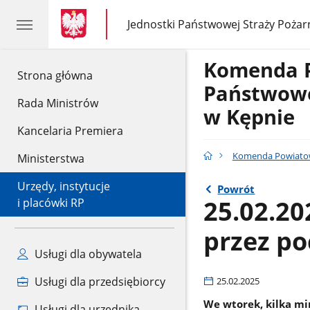
gov.pl
gov.pl
Jednostki Państwowej Straży Pożar
gov.pl
Jednostki
Państwowej
Straży
Komenda 
Pożarnej
gov.pl
Strona główna
Państwowe
Rada Ministrów
w Kępnie
Kancelaria Premiera
Komenda Powiatow
Ministerstwa
Urzędy, instytucje
Powrót
25.02.20
i placówki RP
przez po
Usługi dla obywatela
Usługi dla przedsiębiorcy
25.02.2025
We wtorek, kilka mi
Usługi dla urzędnika