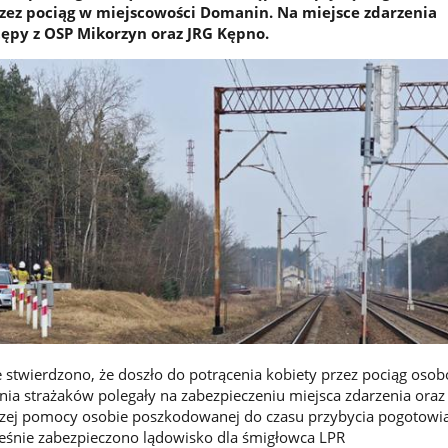
zez pociąg w miejscowości Domanin. Na miejsce zdarzenia
ępy z OSP Mikorzyn oraz JRG Kępno.
e stwierdzono, że doszło do potrącenia kobiety przez pociąg osob
ia strażaków polegały na zabezpieczeniu miejsca zdarzenia oraz
szej pomocy osobie poszkodowanej do czasu przybycia pogotowi
eśnie zabezpieczono lądowisko dla śmigłowca LPR