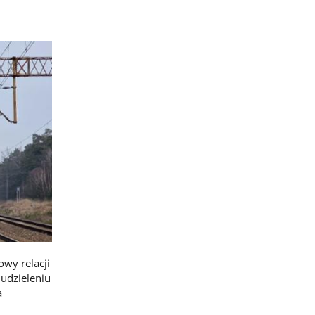
owy relacji
 udzieleniu
a