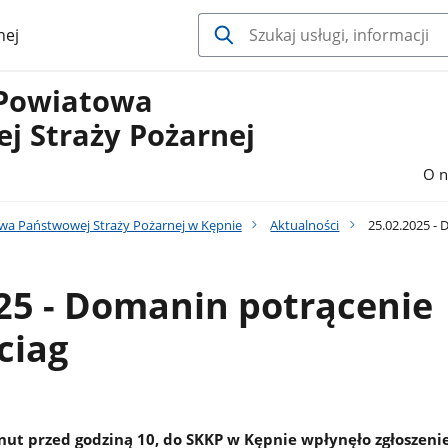
nej
Powiatowa
j Straży Pożarnej
O n
a Państwowej Straży Pożarnej w Kępnie
Aktualności
25.02.2025 - 
25 - Domanin potrącenie
ciag
nut przed godziną 10, do SKKP w Kępnie wpłynęło zgłoszeni