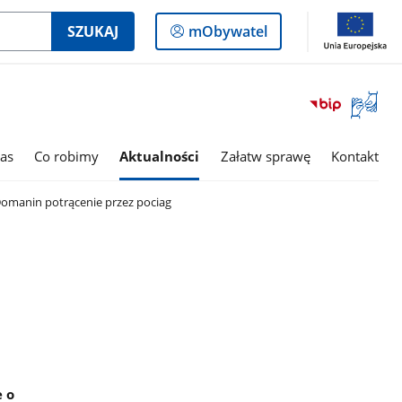
Logowanie
SZUKAJ
mObywatel
do
panelu
Otwórz
okno
z
tłumac
as
Co robimy
Aktualności
Załatw sprawę
Kontakt
języka
migowe
Domanin potrącenie przez pociag
e o