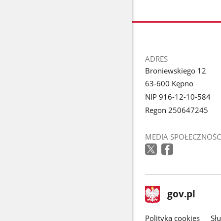
stopka
ADRES
Broniewskiego 12
63-600 Kępno
NIP 916-12-10-584
Regon 250647245
MEDIA SPOŁECZNOŚC
stopka
Strona
gov.pl
gov.pl
główna
gov.pl
Polityka cookies
Sł