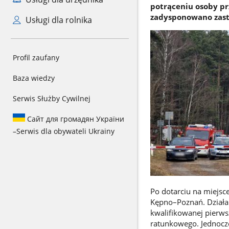
potrąceniu osoby pr
zadysponowano zast
Usługi dla rolnika
Profil zaufany
Baza wiedzy
Serwis Służby Cywilnej
Сайт для громадян України
–
Serwis dla obywateli Ukrainy
Po dotarciu na miejsc
Kępno–Poznań. Działan
kwalifikowanej pierw
ratunkowego. Jednocz