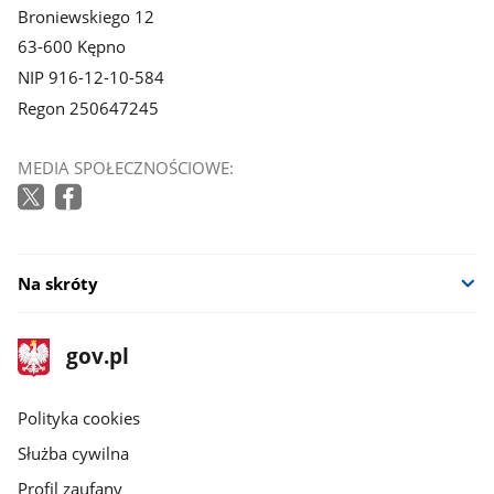
Broniewskiego 12
63-600 Kępno
NIP 916-12-10-584
Regon 250647245
MEDIA SPOŁECZNOŚCIOWE:
Na skróty
stopka
Strona
gov.pl
gov.pl
główna
gov.pl
Polityka cookies
Służba cywilna
Profil zaufany