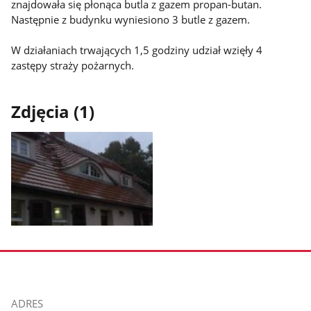
znajdowała się płonąca butla z gazem propan-butan.
Następnie z budynku wyniesiono 3 butle z gazem.
W działaniach trwających 1,5 godziny udział wzięły 4
zastępy straży pożarnych.
Zdjęcia (1)
Pokaż
zdjęcie
1
z
galerii.
stopka
ADRES