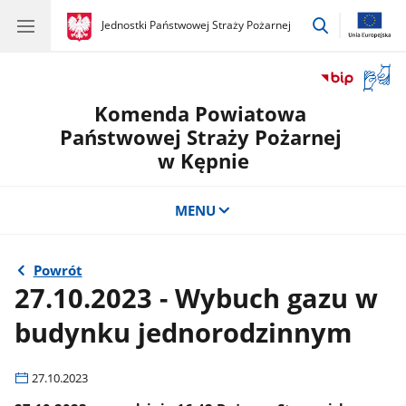
przejdź
gov.pl
Jednostki Państwowej Straży Pożarnej
gov.pl
Jednostki
do
Państwowej
wyszukiwar
Straży
Otwór
Pożarnej
okno
Komenda Powiatowa
z
tłuma
Państwowej Straży Pożarnej
języka
w Kępnie
migow
MENU
Powrót
27.10.2023 - Wybuch gazu w
budynku jednorodzinnym
27.10.2023