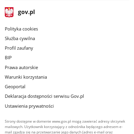
stopka
Strona
gov.pl
gov.pl
główna
gov.pl
Polityka cookies
Służba cywilna
Profil zaufany
BIP
Prawa autorskie
Warunki korzystania
Geoportal
Deklaracja dostępności serwisu Gov.pl
Ustawienia prywatności
Strony dostępne w domenie www.gov.pl mogą zawierać adresy skrzynek
mailowych. Użytkownik korzystający z odnośnika będącego adresem e-
mail zgadza się na przetwarzanie jego danych (adres e-mail oraz