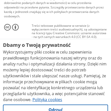
dobrowolnie podanych danych w wiadomości) w celu przesłania
odpowiedzi na przesłane pytania. Szczegóły przetwarzania danych przez
każdą z jednostek znajdują się w ich politykach przetwarzania danych
osobowych.
Treści tekstowe publikowane w serwisie (z
wyłączeniem treści audiowizualnych), są udostępniane
na licencji typu Creative Commons: uznanie autorstwa
- na tych samych warunkach 4.0 (CC BY-SA 4.0).
Materiały audiowizualne, w tym zdjęcia, materiały
Dbamy o Twoją prywatność
audio i wideo, są udostępniane na licencji typu
Creative Commons: uznanie autorstwa użycie
Wykorzystujemy pliki cookie w celu zapewnienia
niekomercyjne - bez utworów zależnych 4.0 (CC BY-
NC-ND 4.0), o ile nie jest to stwierdzone inaczej.
prawidłowego funkcjonowania naszej witryny oraz do
analizy ruchu i optymalizacji działania strony. Dzięki nim
możemy lepiej dostosować treści do potrzeb
użytkowników i stale ulepszać nasze usługi. Pamiętaj, że
informacje przechowywane w plikach cookie mogą
pozwalać na identyfikację konkretnego urządzenia lub
przeglądarki użytkownika, a więc potencjalnie stanowić
dane osobowe.
Polityka cookies
Odrzuć