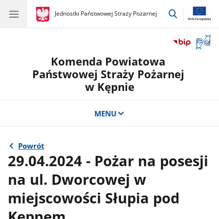
przejdź
gov.pl
Jednostki Państwowej Straży Pożarnej
gov.pl
Jednostki
do
Państwowej
wyszukiwar
Straży
Otwór
Pożarnej
okno
Komenda Powiatowa
z
tłuma
Państwowej Straży Pożarnej
języka
w Kępnie
migow
MENU
Powrót
29.04.2024 - Pożar na posesji
na ul. Dworcowej w
miejscowości Słupia pod
Kępnem.