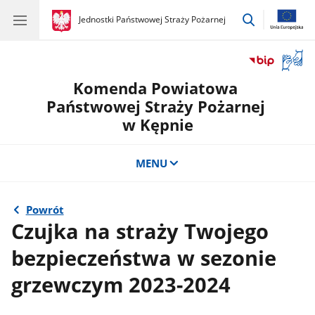
przejdź
gov.pl
Jednostki Państwowej Straży Pożarnej
gov.pl
Jednostki
do
Państwowej
wyszukiwar
Straży
Otwór
Pożarnej
okno
Komenda Powiatowa
z
tłuma
Państwowej Straży Pożarnej
języka
w Kępnie
migow
MENU
Powrót
Czujka na straży Twojego
bezpieczeństwa w sezonie
grzewczym 2023-2024