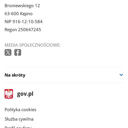
Broniewskiego 12
63-600 Kępno
NIP 916-12-10-584
Regon 250647245
MEDIA SPOŁECZNOŚCIOWE:
Na skróty
stopka
Strona
gov.pl
gov.pl
główna
gov.pl
Polityka cookies
Służba cywilna
Profil zaufany