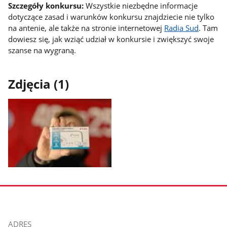
Szczegóły konkursu:
Wszystkie niezbędne informacje
dotyczące zasad i warunków konkursu znajdziecie nie tylko
na antenie, ale także na stronie internetowej
Radia Sud
. Tam
dowiesz się, jak wziąć udział w konkursie i zwiększyć swoje
szanse na wygraną.
Zdjęcia (1)
Pokaż
zdjęcie
1
z
galerii.
stopka
ADRES