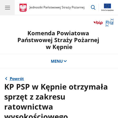
przejdź
gov.pl
Jednostki Państwowej Straży Pożarnej
gov.pl
Jednostki
do
Państwowej
wyszukiwar
Straży
Otwór
Pożarnej
okno
Komenda Powiatowa
z
tłuma
Państwowej Straży Pożarnej
języka
w Kępnie
migow
MENU
Powrót
KP PSP w Kępnie otrzymała
sprzęt z zakresu
ratownictwa
wysokościowego