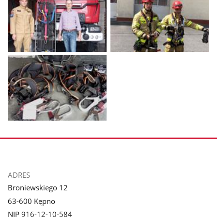
Pokaż
Pokaż
zdjęcie
zdjęcie
1
2
z
z
galerii.
galerii.
Pokaż
zdjęcie
3
z
galerii.
stopka
ADRES
Broniewskiego 12
63-600 Kępno
NIP 916-12-10-584