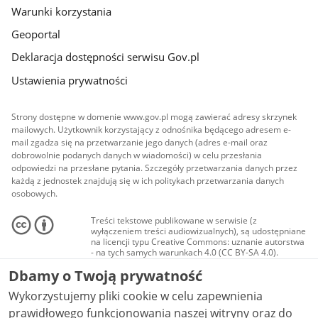
Warunki korzystania
Geoportal
Deklaracja dostępności serwisu Gov.pl
Ustawienia prywatności
Strony dostępne w domenie www.gov.pl mogą zawierać adresy skrzynek
mailowych. Użytkownik korzystający z odnośnika będącego adresem e-
mail zgadza się na przetwarzanie jego danych (adres e-mail oraz
dobrowolnie podanych danych w wiadomości) w celu przesłania
odpowiedzi na przesłane pytania. Szczegóły przetwarzania danych przez
każdą z jednostek znajdują się w ich politykach przetwarzania danych
osobowych.
Treści tekstowe publikowane w serwisie (z
wyłączeniem treści audiowizualnych), są udostępniane
na licencji typu Creative Commons: uznanie autorstwa
- na tych samych warunkach 4.0 (CC BY-SA 4.0).
Materiały audiowizualne, w tym zdjęcia, materiały
Dbamy o Twoją prywatność
audio i wideo, są udostępniane na licencji typu
Creative Commons: uznanie autorstwa użycie
Wykorzystujemy pliki cookie w celu zapewnienia
niekomercyjne - bez utworów zależnych 4.0 (CC BY-
NC-ND 4.0), o ile nie jest to stwierdzone inaczej.
prawidłowego funkcjonowania naszej witryny oraz do