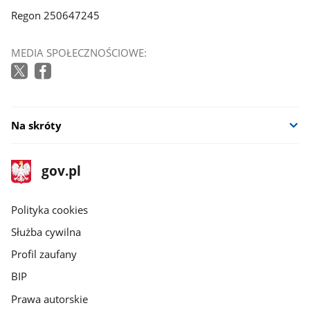
Regon 250647245
MEDIA SPOŁECZNOŚCIOWE:
Na skróty
stopka
Strona
gov.pl
gov.pl
główna
gov.pl
Polityka cookies
Służba cywilna
Profil zaufany
BIP
Prawa autorskie