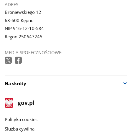
galerii.
stopka
ADRES
Broniewskiego 12
63-600 Kępno
NIP 916-12-10-584
Regon 250647245
MEDIA SPOŁECZNOŚCIOWE:
Na skróty
stopka
Strona
gov.pl
gov.pl
główna
gov.pl
Polityka cookies
Służba cywilna