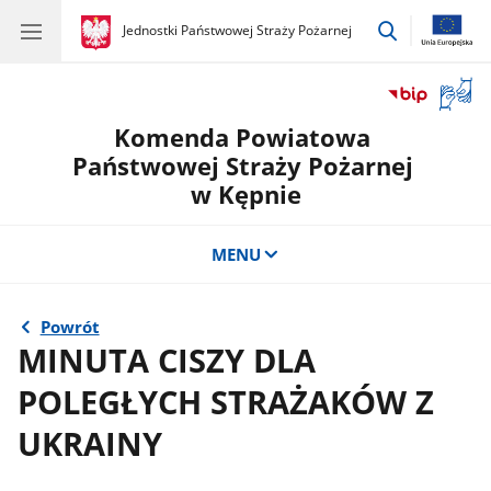
przejdź
gov.pl
Jednostki Państwowej Straży Pożarnej
gov.pl
Jednostki
do
Państwowej
wyszukiwar
Straży
Otwór
Pożarnej
okno
Komenda Powiatowa
z
tłuma
Państwowej Straży Pożarnej
języka
w Kępnie
migow
MENU
Powrót
MINUTA CISZY DLA
POLEGŁYCH STRAŻAKÓW Z
UKRAINY