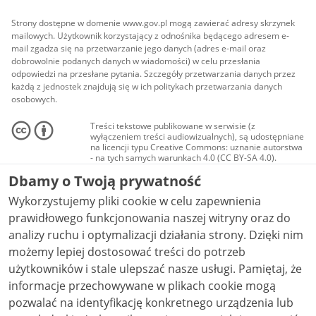
Strony dostępne w domenie www.gov.pl mogą zawierać adresy skrzynek
mailowych. Użytkownik korzystający z odnośnika będącego adresem e-
mail zgadza się na przetwarzanie jego danych (adres e-mail oraz
dobrowolnie podanych danych w wiadomości) w celu przesłania
odpowiedzi na przesłane pytania. Szczegóły przetwarzania danych przez
każdą z jednostek znajdują się w ich politykach przetwarzania danych
osobowych.
Treści tekstowe publikowane w serwisie (z
wyłączeniem treści audiowizualnych), są udostępniane
na licencji typu Creative Commons: uznanie autorstwa
- na tych samych warunkach 4.0 (CC BY-SA 4.0).
Materiały audiowizualne, w tym zdjęcia, materiały
Dbamy o Twoją prywatność
audio i wideo, są udostępniane na licencji typu
Creative Commons: uznanie autorstwa użycie
Wykorzystujemy pliki cookie w celu zapewnienia
niekomercyjne - bez utworów zależnych 4.0 (CC BY-
NC-ND 4.0), o ile nie jest to stwierdzone inaczej.
prawidłowego funkcjonowania naszej witryny oraz do
analizy ruchu i optymalizacji działania strony. Dzięki nim
możemy lepiej dostosować treści do potrzeb
użytkowników i stale ulepszać nasze usługi. Pamiętaj, że
informacje przechowywane w plikach cookie mogą
pozwalać na identyfikację konkretnego urządzenia lub