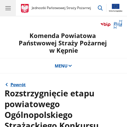
przejdź
gov.pl
Jednostki Państwowej Straży Pożarnej
gov.pl
Jednostki
do
Państwowej
wyszukiwar
Straży
Otwór
Pożarnej
okno
Komenda Powiatowa
z
tłuma
Państwowej Straży Pożarnej
języka
w Kępnie
migow
MENU
Powrót
Rozstrzygnięcie etapu
powiatowego
Ogólnopolskiego
Strażackiego Konkursu