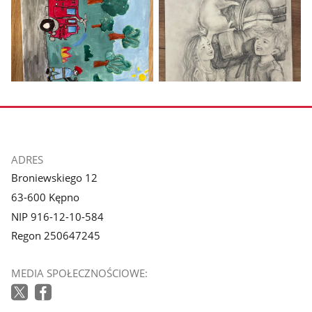
zdjęcie
zdjęcie
1
2
z
z
galerii.
galerii.
Pokaż
Pokaż
zdjęcie
zdjęcie
3
4
z
z
galerii.
galerii.
stopka
ADRES
Broniewskiego 12
63-600 Kępno
NIP 916-12-10-584
Regon 250647245
MEDIA SPOŁECZNOŚCIOWE: