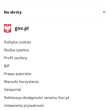
Na skróty
stopka
Strona
gov.pl
gov.pl
główna
gov.pl
Polityka cookies
Służba cywilna
Profil zaufany
BIP
Prawa autorskie
Warunki korzystania
Geoportal
Deklaracja dostępności serwisu Gov.pl
Ustawienia prywatności