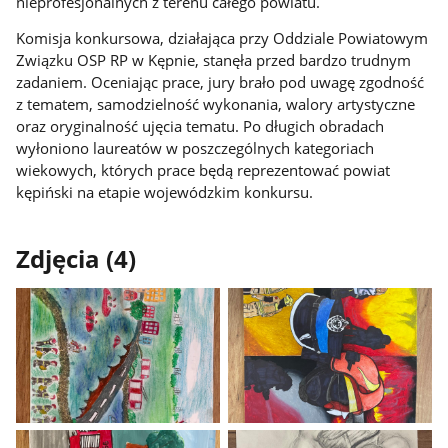
nieprofesjonalnych z terenu całego powiatu.
Komisja konkursowa, działająca przy Oddziale Powiatowym
Związku OSP RP w Kępnie, stanęła przed bardzo trudnym
zadaniem. Oceniając prace, jury brało pod uwagę zgodność
z tematem, samodzielność wykonania, walory artystyczne
oraz oryginalność ujęcia tematu. Po długich obradach
wyłoniono laureatów w poszczególnych kategoriach
wiekowych, których prace będą reprezentować powiat
kępiński na etapie wojewódzkim konkursu.
Zdjęcia (4)
Pokaż
Pokaż