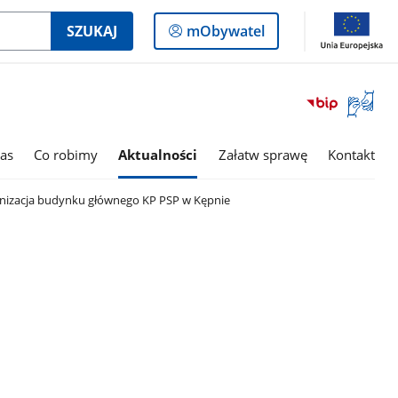
Logowanie
SZUKAJ
mObywatel
do
panelu
Otwórz
okno
z
tłumac
as
Co robimy
Aktualności
Załatw sprawę
Kontakt
języka
migowe
zacja budynku głównego KP PSP w Kępnie