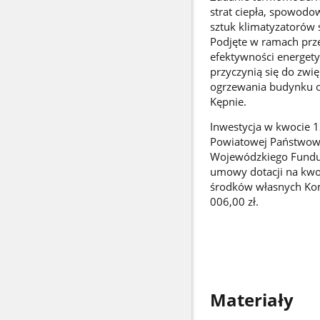
strat ciepła, spowodow
sztuk klimatyzatorów 
Podjęte w ramach prz
efektywności energetyc
przyczynią się do zwi
ogrzewania budynku or
Kępnie.
Inwestycja w kwocie 
Powiatowej Państwowe
Wojewódzkiego Fundu
umowy dotacji na kwot
środków własnych Kom
006,00 zł.
Materiały