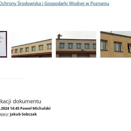
Ochrony Środowiska i Gospodarki Wodnej w Poznaniu
Pokaż
Pokaż
Pokaż
zdjęcie
zdjęcie
zdjęcie
2
3
4
z
z
z
galerii.
galerii.
galerii.
ikacji dokumentu
.2024 14:45 Paweł Michalski
jący:
Jakub Sobczak