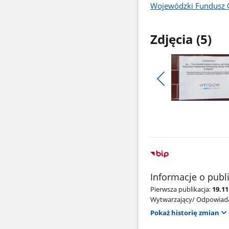
Wojewódzki Fundusz 
Zdjęcia (5)
Pokaż
poprzednie
Pokaż
zdjęcia
zdjęcie
1
z
galerii.
Informacje o publ
Pierwsza publikacja:
19.11
Wytwarzający/ Odpowiada
Pokaż historię zmian