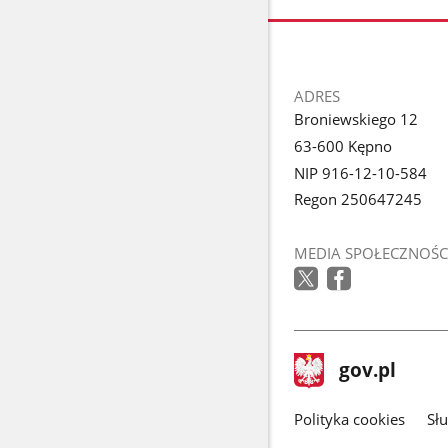
stopka
ADRES
Broniewskiego 12
63-600 Kępno
NIP 916-12-10-584
Regon 250647245
MEDIA SPOŁECZNOŚC
stopka
Strona
gov.pl
gov.pl
główna
gov.pl
Polityka cookies
Sł