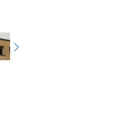
Pokaż
nestępne
zdjęcia