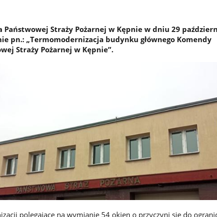
Państwowej Straży Pożarnej w Kępnie w dniu 29 październ
danie pn.: „Termomodernizacja budynku głównego Komendy
ej Straży Pożarnej w Kępnie”.
acji polegające na wymianie 54 okien o przyczyni się do ograni