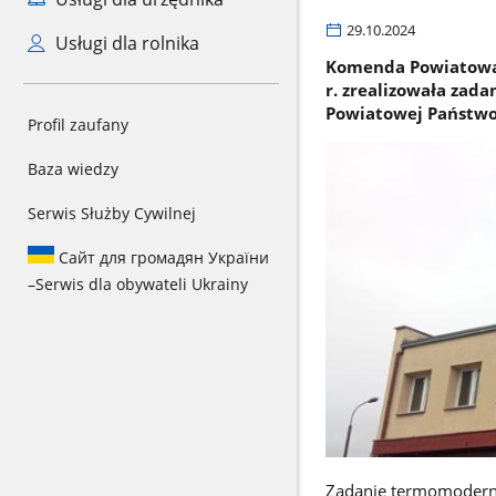
29.10.2024
Usługi dla rolnika
Komenda Powiatowa 
r. zrealizowała za
Powiatowej Państwow
Profil zaufany
Baza wiedzy
Serwis Służby Cywilnej
Сайт для громадян України
–
Serwis dla obywateli Ukrainy
Zadanie termomoderniz