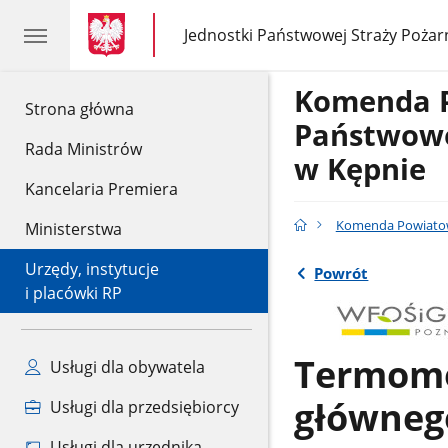
gov.pl
gov.pl
Jednostki Państwowej Straży Pożar
gov.pl
Jednostki
Państwowej
Straży
Komenda 
Pożarnej
gov.pl
Strona główna
Państwowe
Rada Ministrów
w Kępnie
Kancelaria Premiera
Komenda Powiatow
Ministerstwa
Urzędy, instytucje
Powrót
i placówki RP
Termomo
Usługi dla obywatela
główneg
Usługi dla przedsiębiorcy
Usługi dla urzędnika