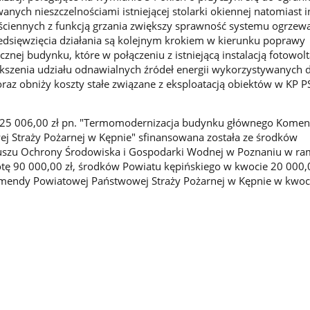
anych nieszczelnościami istniejącej stolarki okiennej natomiast i
ściennych z funkcją grzania zwiększy sprawność systemu ogrzewa
edsięwzięcia działania są kolejnym krokiem w kierunku poprawy
znej budynku, które w połączeniu z istniejącą instalacją fotowol
ększenia udziału odnawialnych źródeł energii wykorzystywanych 
az obniży koszty stałe związane z eksploatacją obiektów w KP P
125 006,00 zł pn. "Termomodernizacja budynku głównego Kome
j Straży Pożarnej w Kępnie" sfinansowana została ze środków
szu Ochrony Środowiska i Gospodarki Wodnej w Poznaniu w ra
ę 90 000,00 zł, środków Powiatu kępińskiego w kwocie 20 000,0
endy Powiatowej Państwowej Straży Pożarnej w Kępnie w kwoc