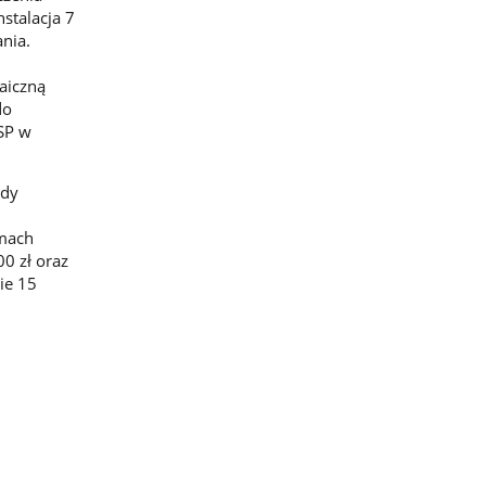
nstalacja 7
nia.
taiczną
do
SP w
ndy
mach
0 zł oraz
ie 15