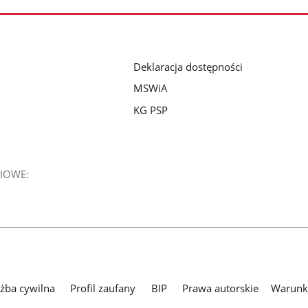
Deklaracja dostępności
MSWiA
KG PSP
IOWE:
użba cywilna
Profil zaufany
BIP
Prawa autorskie
Warunki