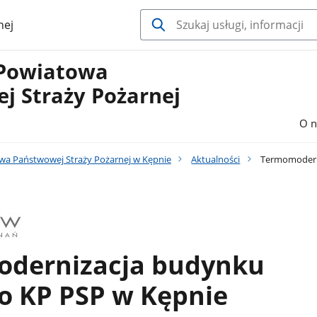
nej
Powiatowa
j Straży Pożarnej
O n
a Państwowej Straży Pożarnej w Kępnie
Aktualności
Termomoderni
dernizacja budynku
o KP PSP w Kępnie