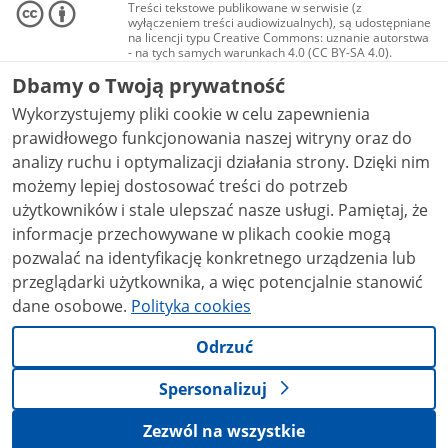
Treści tekstowe publikowane w serwisie (z
wyłączeniem treści audiowizualnych), są udostępniane
na licencji typu Creative Commons: uznanie autorstwa
- na tych samych warunkach 4.0 (CC BY-SA 4.0).
Materiały audiowizualne, w tym zdjęcia, materiały
Dbamy o Twoją prywatność
audio i wideo, są udostępniane na licencji typu
Creative Commons: uznanie autorstwa użycie
Wykorzystujemy pliki cookie w celu zapewnienia
niekomercyjne - bez utworów zależnych 4.0 (CC BY-
NC-ND 4.0), o ile nie jest to stwierdzone inaczej.
prawidłowego funkcjonowania naszej witryny oraz do
analizy ruchu i optymalizacji działania strony. Dzięki nim
możemy lepiej dostosować treści do potrzeb
użytkowników i stale ulepszać nasze usługi. Pamiętaj, że
informacje przechowywane w plikach cookie mogą
pozwalać na identyfikację konkretnego urządzenia lub
przeglądarki użytkownika, a więc potencjalnie stanowić
dane osobowe.
Polityka cookies
Odrzuć
Spersonalizuj
Zezwól na wszystkie