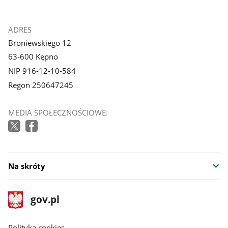
stopka
ADRES
Broniewskiego 12
63-600 Kępno
NIP 916-12-10-584
Regon 250647245
MEDIA SPOŁECZNOŚCIOWE:
Na skróty
stopka
Strona
gov.pl
gov.pl
główna
gov.pl
Polityka cookies