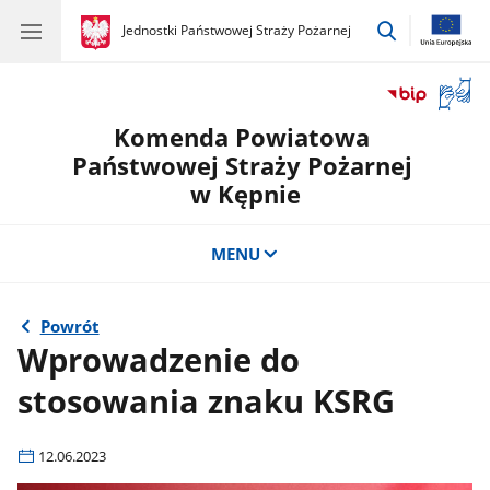
przejdź
gov.pl
Jednostki Państwowej Straży Pożarnej
gov.pl
Jednostki
do
Państwowej
wyszukiwar
Straży
Otwór
Pożarnej
okno
Komenda Powiatowa
z
tłuma
Państwowej Straży Pożarnej
języka
w Kępnie
migow
MENU
Powrót
Wprowadzenie do
stosowania znaku KSRG
12.06.2023