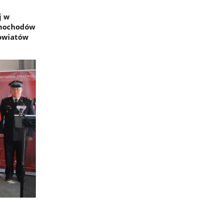
j w
samochodów
powiatów