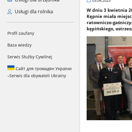
03.04.2023
W dniu 3 kwietnia 2
Usługi dla rolnika
Kępnie miała miejsc
ratowniczo-gaśniczy
kępińskiego, ostrzes
Profil zaufany
Baza wiedzy
Serwis Służby Cywilnej
Сайт для громадян України
–
Serwis dla obywateli Ukrainy