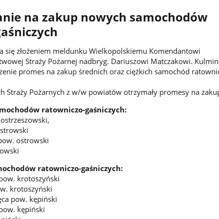
anie na zakup nowych samochodów
gaśniczych
ła się złożeniem meldunku Wielkopolskiemu Komendantowi
owej Straży Pożarnej nadbryg. Dariuszowi Matczakowi. Kulmi
nie promes na zakup średnich oraz ciężkich samochód ratowni
ch Straży Pożarnych z w/w powiatów otrzymały promesy na zaku
amochodów ratowniczo-gaśniczych:
ostrzeszowski,
strowski
pow. ostrowski
rowski
mochodów ratowniczo-gaśniczych:
pow. krotoszyński
. krotoszyński
ca pow. kępiński
ow. kępiński