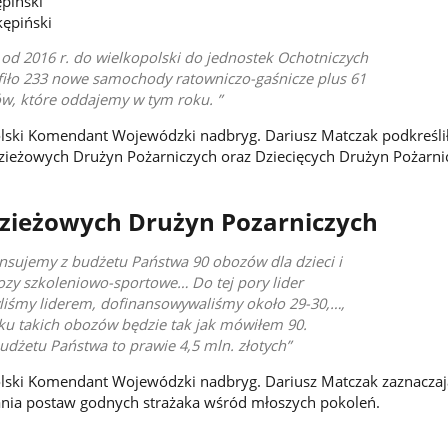
piński
ępiński
od 2016 r. do wielkopolski do jednostek Ochotniczych
afiło 233 nowe samochody ratowniczo-gaśnicze plus 61
, które oddajemy w tym roku.
olski Komendant Wojewódzki nadbryg. Dariusz Matczak podkreśli
ieżowych Drużyn Pożarniczych oraz Dziecięcych Drużyn Pożarni
zieżowych Drużyn Pozarniczych
nsujemy z budżetu Państwa 90 obozów dla dzieci i
ozy szkoleniowo-sportowe… Do tej pory lider
yliśmy liderem, dofinansowywaliśmy około 29-30,…,
ku takich obozów będzie tak jak mówiłem 90.
udżetu Państwa to prawie 4,5 mln. złotych
olski Komendant Wojewódzki nadbryg. Dariusz Matczak zaznaczaj
ia postaw godnych strażaka wśród młoszych pokoleń.