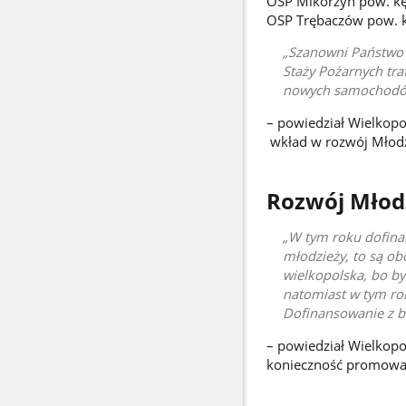
OSP Mikorzyn pow. kę
OSP Trębaczów pow. k
Szanowni Państwo 
Staży Pożarnych tr
nowych samochodów
– powiedział Wielkop
wkład w rozwój Młodz
Rozwój Młod
W tym roku dofina
młodzieży, to są ob
wielkopolska, bo b
natomiast w tym ro
Dofinansowanie z b
– powiedział Wielkop
konieczność promowan