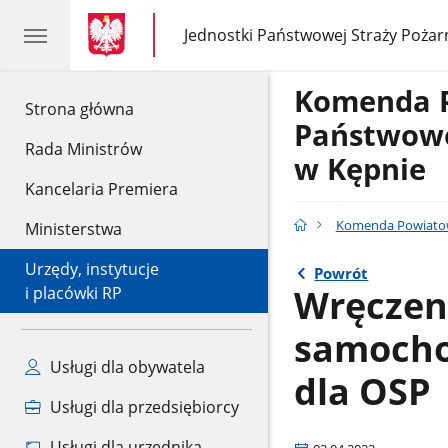
gov.pl
gov.pl
Jednostki Państwowej Straży Pożar
gov.pl
Jednostki
Państwowej
Straży
Komenda 
Pożarnej
gov.pl
Strona główna
Państwowe
Rada Ministrów
w Kępnie
Kancelaria Premiera
Komenda Powiatow
Ministerstwa
Urzędy, instytucje
Powrót
Wręczen
i placówki RP
samocho
Usługi dla obywatela
dla OSP
Usługi dla przedsiębiorcy
Usługi dla urzędnika