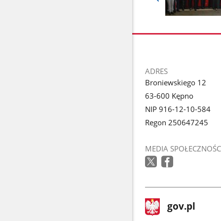
Pokaż
poprzednie
Pokaż
zdjęcia
zdjęcie
1
z
galerii.
stopka
ADRES
Broniewskiego 12
63-600 Kępno
NIP 916-12-10-584
Regon 250647245
MEDIA SPOŁECZNOŚC
stopka
Strona
gov.pl
gov.pl
główna