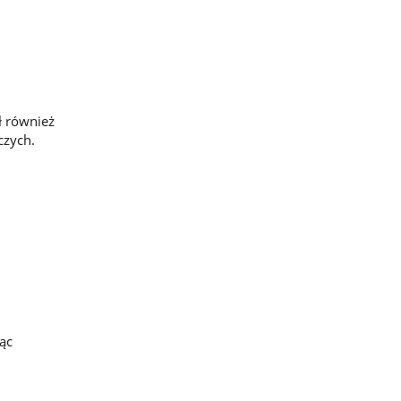
ł również
czych.
ąc