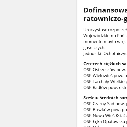
Dofinansow
ratowniczo-
Uroczystość rozpoczę
Wojewódzkiemu Państw
momentem było wręcze
gaśniczych.
Jednostki Ochotniczy
Czterech ciężkich s
OSP Ostrzeszów pow. 
OSP Wielowieś pow. o
OSP Tarchały Wielkie 
OSP Radłów pow. ost
Sześciu średnich sa
OSP Czarny Sad pow. 
OSP Baszków pow. pow
OSP Nowa Wieś Książę
OSP Łęka Opatowska p