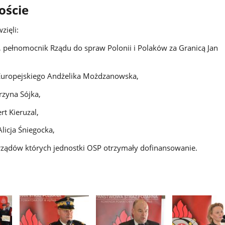
oście
zięli:
 pełnomocnik Rządu do spraw Polonii i Polaków za Granicą Jan
Europejskiego Andżelika Możdzanowska,
rzyna Sójka,
rt Kieruzal,
licja Śniegocka,
rządów których jednostki OSP otrzymały dofinansowanie.