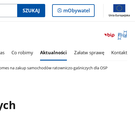
Logowanie
SZUKAJ
mObywatel
do
panelu
Otwórz
okno
z
tłumac
as
Co robimy
Aktualności
Załatw sprawę
Kontakt
języka
migowe
omes na zakup samochodów ratowniczo-gaśniczych dla OSP
ych