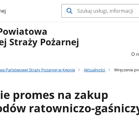
nej
Powiatowa
j Straży Pożarnej
O n
a Państwowej Straży Pożarnej w Kępnie
Aktualności
Wręczenie pr
ie promes na zakup
dów ratowniczo-gaśnicz