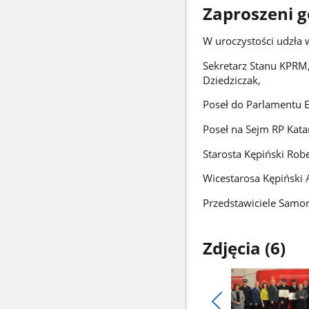
Zaproszeni g
W uroczystości udzła w
Sekretarz Stanu KPRM,
Dziedziczak,
Poseł do Parlamentu 
Poseł na Sejm RP Kata
Starosta Kępiński Robe
Wicestarosa Kępiński A
Przedstawiciele Samo
Zdjęcia (6)