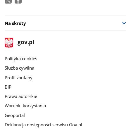
Na skróty
stopka
Strona
gov.pl
gov.pl
główna
gov.pl
Polityka cookies
Służba cywilna
Profil zaufany
BIP
Prawa autorskie
Warunki korzystania
Geoportal
Deklaracja dostępności serwisu Gov.pl