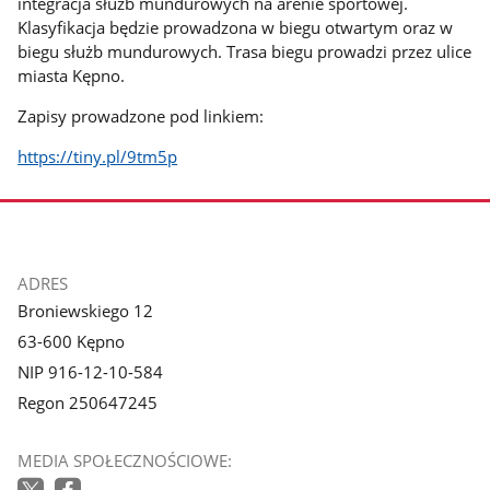
integracja służb mundurowych na arenie sportowej.
Klasyfikacja będzie prowadzona w biegu otwartym oraz w
biegu służb mundurowych. Trasa biegu prowadzi przez ulice
miasta Kępno.
Zapisy prowadzone pod linkiem:
https://tiny.pl/9tm5p
stopka
ADRES
Broniewskiego 12
63-600 Kępno
NIP 916-12-10-584
Regon 250647245
MEDIA SPOŁECZNOŚCIOWE: