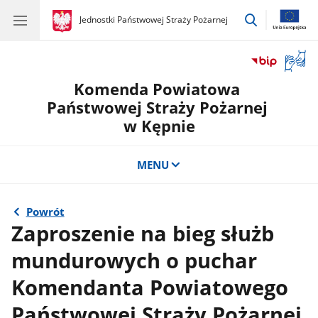
przejdź
gov.pl
Jednostki Państwowej Straży Pożarnej
gov.pl
Jednostki
do
Państwowej
wyszukiwar
Straży
Otwór
Pożarnej
okno
Komenda Powiatowa
z
tłuma
Państwowej Straży Pożarnej
języka
w Kępnie
migow
MENU
Powrót
Zaproszenie na bieg służb
mundurowych o puchar
Komendanta Powiatowego
Państwowej Straży Pożarnej