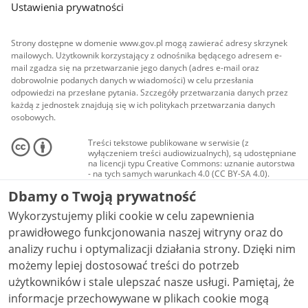
Ustawienia prywatności
Strony dostępne w domenie www.gov.pl mogą zawierać adresy skrzynek
mailowych. Użytkownik korzystający z odnośnika będącego adresem e-
mail zgadza się na przetwarzanie jego danych (adres e-mail oraz
dobrowolnie podanych danych w wiadomości) w celu przesłania
odpowiedzi na przesłane pytania. Szczegóły przetwarzania danych przez
każdą z jednostek znajdują się w ich politykach przetwarzania danych
osobowych.
Treści tekstowe publikowane w serwisie (z
wyłączeniem treści audiowizualnych), są udostępniane
na licencji typu Creative Commons: uznanie autorstwa
- na tych samych warunkach 4.0 (CC BY-SA 4.0).
Materiały audiowizualne, w tym zdjęcia, materiały
Dbamy o Twoją prywatność
audio i wideo, są udostępniane na licencji typu
Creative Commons: uznanie autorstwa użycie
Wykorzystujemy pliki cookie w celu zapewnienia
niekomercyjne - bez utworów zależnych 4.0 (CC BY-
NC-ND 4.0), o ile nie jest to stwierdzone inaczej.
prawidłowego funkcjonowania naszej witryny oraz do
analizy ruchu i optymalizacji działania strony. Dzięki nim
możemy lepiej dostosować treści do potrzeb
użytkowników i stale ulepszać nasze usługi. Pamiętaj, że
informacje przechowywane w plikach cookie mogą