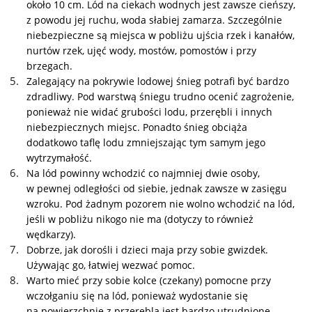
około 10 cm. Lód na ciekach wodnych jest zawsze cieńszy,
z powodu jej ruchu, woda słabiej zamarza. Szczególnie
niebezpieczne są miejsca w pobliżu ujścia rzek i kanałów,
nurtów rzek, ujęć wody, mostów, pomostów i przy
brzegach.
Zalegający na pokrywie lodowej śnieg potrafi być bardzo
zdradliwy. Pod warstwą śniegu trudno ocenić zagrożenie,
ponieważ nie widać grubości lodu, przerębli i innych
niebezpiecznych miejsc. Ponadto śnieg obciąża
dodatkowo taflę lodu zmniejszając tym samym jego
wytrzymałość.
Na lód powinny wchodzić co najmniej dwie osoby,
w pewnej odległości od siebie, jednak zawsze w zasięgu
wzroku. Pod żadnym pozorem nie wolno wchodzić na lód,
jeśli w pobliżu nikogo nie ma (dotyczy to również
wędkarzy).
Dobrze, jak dorośli i dzieci maja przy sobie gwizdek.
Używając go, łatwiej wezwać pomoc.
Warto mieć przy sobie kolce (czekany) pomocne przy
wczołganiu się na lód, ponieważ wydostanie się
na powierzchnię z przerębla jest bardzo utrudnione.