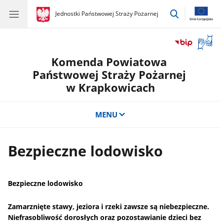
przejdź
gov.pl
Jednostki Państwowej Straży Pożarnej
gov.pl
Jednostki
do
Państwowej
wyszukiwar
Straży
Otwór
Pożarnej
okno
Komenda Powiatowa
z
tłuma
Państwowej Straży Pożarnej
języka
w Krapkowicach
migow
MENU
Bezpieczne lodowisko
Bezpieczne lodowisko
Zamarznięte stawy, jeziora i rzeki zawsze są niebezpieczne.
Niefrasobliwość dorosłych oraz pozostawianie dzieci bez