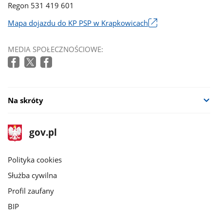
Regon 531 419 601
Mapa dojazdu do KP PSP w Krapkowicach
Link
otworzy
MEDIA SPOŁECZNOŚCIOWE:
się
w
nowym
oknie
Na skróty
stopka
Strona
gov.pl
gov.pl
główna
gov.pl
Polityka cookies
Służba cywilna
Profil zaufany
BIP