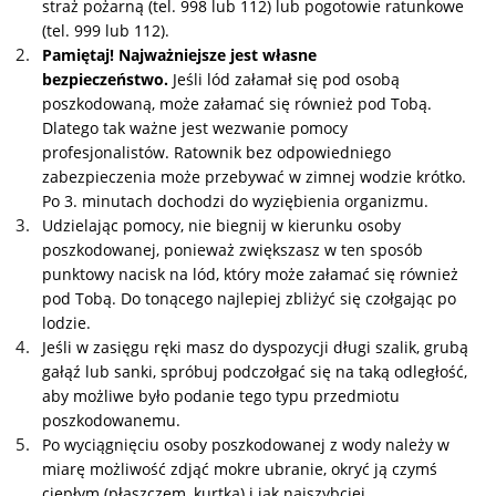
straż pożarną (tel. 998 lub 112) lub pogotowie ratunkowe
(tel. 999 lub 112).
Pamiętaj! Najważniejsze jest własne
bezpieczeństwo.
Jeśli lód załamał się pod osobą
poszkodowaną, może załamać się również pod Tobą.
Dlatego tak ważne jest wezwanie pomocy
profesjonalistów. Ratownik bez odpowiedniego
zabezpieczenia może przebywać w zimnej wodzie krótko.
Po 3. minutach dochodzi do wyziębienia organizmu.
Udzielając pomocy, nie biegnij w kierunku osoby
poszkodowanej, ponieważ zwiększasz w ten sposób
punktowy nacisk na lód, który może załamać się również
pod Tobą. Do tonącego najlepiej zbliżyć się czołgając po
lodzie.
Jeśli w zasięgu ręki masz do dyspozycji długi szalik, grubą
gałąź lub sanki, spróbuj podczołgać się na taką odległość,
aby możliwe było podanie tego typu przedmiotu
poszkodowanemu.
Po wyciągnięciu osoby poszkodowanej z wody należy w
miarę możliwość zdjąć mokre ubranie, okryć ją czymś
ciepłym (płaszczem, kurtką) i jak najszybciej