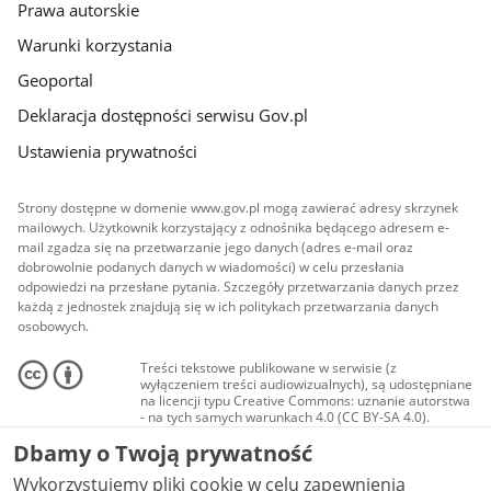
Prawa autorskie
Warunki korzystania
Geoportal
Deklaracja dostępności serwisu Gov.pl
Ustawienia prywatności
Strony dostępne w domenie www.gov.pl mogą zawierać adresy skrzynek
mailowych. Użytkownik korzystający z odnośnika będącego adresem e-
mail zgadza się na przetwarzanie jego danych (adres e-mail oraz
dobrowolnie podanych danych w wiadomości) w celu przesłania
odpowiedzi na przesłane pytania. Szczegóły przetwarzania danych przez
każdą z jednostek znajdują się w ich politykach przetwarzania danych
osobowych.
Treści tekstowe publikowane w serwisie (z
wyłączeniem treści audiowizualnych), są udostępniane
na licencji typu Creative Commons: uznanie autorstwa
- na tych samych warunkach 4.0 (CC BY-SA 4.0).
Materiały audiowizualne, w tym zdjęcia, materiały
Dbamy o Twoją prywatność
audio i wideo, są udostępniane na licencji typu
Creative Commons: uznanie autorstwa użycie
Wykorzystujemy pliki cookie w celu zapewnienia
niekomercyjne - bez utworów zależnych 4.0 (CC BY-