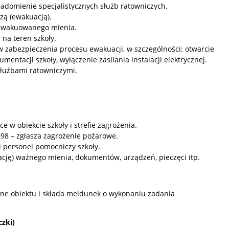
adomienie specjalistycznych służb ratowniczych.
czą (ewakuacją).
i ewakuowanego mienia.
na teren szkoły.
zabezpieczenia procesu ewakuacji, w szczególności: otwarcie
entacji szkoły, wyłączenie zasilania instalacji elektrycznej.
służbami ratowniczymi.
 w obiekcie szkoły i strefie zagrożenia.
8 – zgłasza zagrożenie pożarowe.
 personel pomocniczy szkoły.
cję) ważnego mienia, dokumentów, urządzeń, pieczęci itp.
zne obiektu i składa meldunek o wykonaniu zadania
czki)