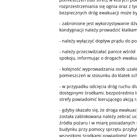
rozprzestrzeniania się ognia oraz z ty
bezpiecznych dróg ewakuacji może być
- zabronione jest wykorzystywanie dź
kondygnacji należy prowadzić klatka
- należy wyłączyć dopływ prądu do po
- należy przeciwdziałać panice wśró
spokoju, informując o drogach ewakua
- kolejność wyprowadzania osób uzal
pomieszczeń w stosunku do klatek s
- w przypadku odcięcia dróg ruchu dl
dostępnymi środkami, bezpośrednio l
strefy powiadomić kierującego akcją r
- gdyby okazało się, że droga ewakuacy
została zablokowana należy zebrać u
źródła pożaru i w miarę posiadanych
budynku przy pomocy sprzętu przybyły
wszystkimi środkami powiadomić kieru