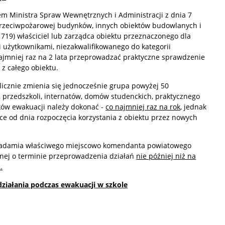
em Ministra Spraw Wewnętrznych i Administracji z dnia 7
przeciwpożarowej budynków, innych obiektów budowlanych i
. 719) właściciel lub zarządca obiektu przeznaczonego dla
 użytkownikami, niezakwalifikowanego do kategorii
 najmniej raz na 2 lata przeprowadzać praktyczne sprawdzenie
z całego obiektu.
licznie zmienia się jednocześnie grupa powyżej 50
,
przedszkoli, internatów, domów studenckich, praktycznego
ków ewakuacji należy dokonać -
co najmniej raz na rok
, jednak
ce od dnia rozpoczęcia korzystania z obiektu przez nowych
owiadamia właściwego miejscowo komendanta powiatowego
rnej o terminie przeprowadzenia działań
nie później niż na
.
działania podczas ewakuacji w szkole