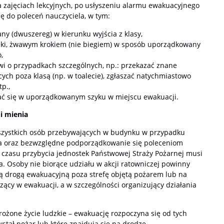
 zajęciach lekcyjnych, po usłyszeniu alarmu ewakuacyjnego
ę do poleceń nauczyciela, w tym:
y (dwuszereg) w kierunku wyjścia z klasy,
niki, żwawym krokiem (nie biegiem) w sposób uporządkowany
,
wi o przypadkach szczególnych, np.: przekazać znane
ych poza klasą (np. w toalecie), zgłaszać natychmiastowo
tp.,
iać się w uporządkowanym szyku w miejscu ewakuacji.
i mienia
kich osób przebywających w budynku w przypadku
ca oraz bezwzględne podporządkowanie się poleceniom
do czasu przybycia jednostek Państwowej Straży Pożarnej musi
a. Osoby nie biorące udziału w akcji ratowniczej powinny
 drogą ewakuacyjną poza strefę objętą pożarem lub na
ący w ewakuacji, a w szczególności organizujący działania
agrożone życie ludzkie – ewakuację rozpoczyna się od tych
wstał pożar lub które znajdują się na drodze