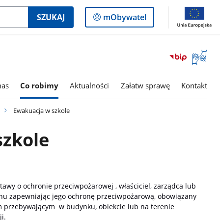
Logowanie
SZUKAJ
mObywatel
do
panelu
Otwórz
okno
z
tłumac
nas
Co robimy
Aktualności
Załatw sprawę
Kontakt
języka
migowe
Ewakuacja w szkole
szkole
wy o ochronie przeciwpożarowej , właściciel, zarządca lub
enu zapewniając jego ochronę przeciwpożarową, obowiązany
m przebywającym w budynku, obiekcie lub na terenie
i.