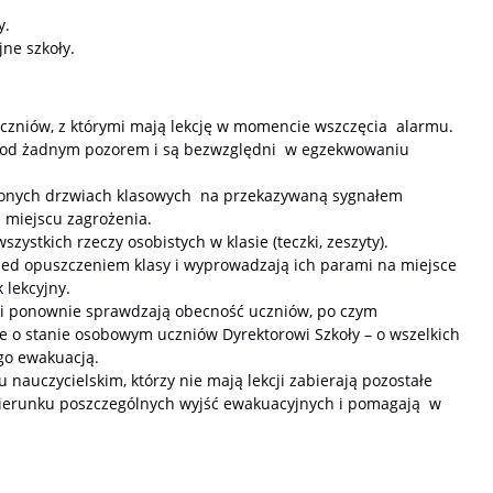
y.
ne szkoły.
zniów, z którymi mają lekcję w momencie wszczęcia alarmu.
y pod żadnym pozorem i są bezwzględni w egzekwowaniu
ylonych drzwiach klasowych na przekazywaną sygnałem
 miejscu zagrożenia.
ystkich rzeczy osobistych w klasie (teczki, zeszyty).
zed opuszczeniem klasy i wyprowadzają ich parami na miejsce
 lekcyjny.
 ponownie sprawdzają obecność uczniów, po czym
e o stanie osobowym uczniów Dyrektorowi Szkoły – o wszelkich
go ewakuacją.
nauczycielskim, którzy nie mają lekcji zabierają pozostałe
 kierunku poszczególnych wyjść ewakuacyjnych i pomagają w