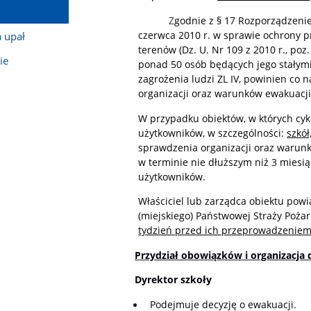
Z
godnie z § 17 Rozporządzeni
czerwca 2010 r. w sprawie ochrony 
a upał
terenów (Dz. U. Nr 109 z 2010 r., poz
ie
ponad 50 osób będących jego stałymi
zagrożenia ludzi ZL IV, powinien co
organizacji oraz warunków ewakuacji 
W przypadku obiektów, w których cyk
użytkowników, w szczególności:
szkół
sprawdzenia organizacji oraz warun
w terminie nie dłuższym niż 3 miesią
użytkowników.
Właściciel lub zarządca obiektu p
(miejskiego) Państwowej Straży Poża
tydzień przed ich przeprowadzeniem
Przydział obowiązków i organizacja 
Dyrektor szkoły
Podejmuje decyzję o ewakuacji.