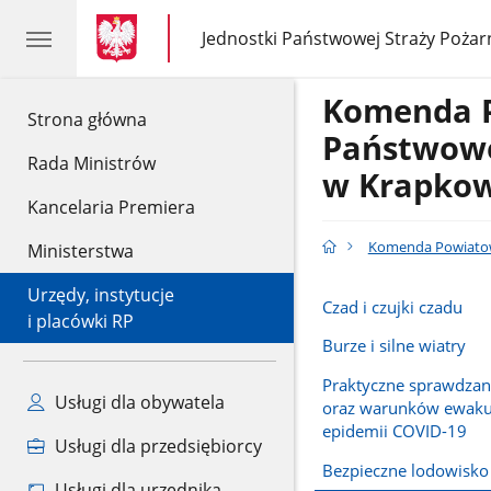
gov.pl
gov.pl
Jednostki Państwowej Straży Pożar
gov.pl
Jednostki
Państwowej
Straży
Komenda 
Pożarnej
gov.pl
Strona główna
Państwowe
Rada Ministrów
w Krapkow
Kancelaria Premiera
Komenda Powiatow
Ministerstwa
Urzędy, instytucje
Czad i czujki czadu
i placówki RP
Burze i silne wiatry
Praktyczne sprawdzani
Usługi dla obywatela
oraz warunków ewakua
epidemii COVID-19
Usługi dla przedsiębiorcy
Bezpieczne lodowisko
Usługi dla urzędnika