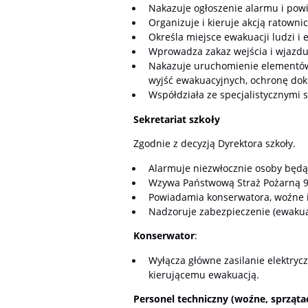
Nakazuje ogłoszenie alarmu i powi
Organizuje i kieruje akcją ratowni
Określa miejsce ewakuacji ludzi 
Wprowadza zakaz wejścia i wjazdu 
Nakazuje uruchomienie elementów 
wyjść ewakuacyjnych, ochronę dokum
Współdziała ze specjalistycznymi 
Sekretariat szkoły
Zgodnie z decyzją Dyrektora szkoły.
Alarmuje niezwłocznie osoby będące
Wzywa Państwową Straż Pożarną 99
Powiadamia konserwatora, woźne i
Nadzoruje zabezpieczenie (ewakua
Konserwator
:
Wyłącza główne zasilanie elektryc
kierującemu ewakuacją.
Personel techniczny (woźne, sprząta