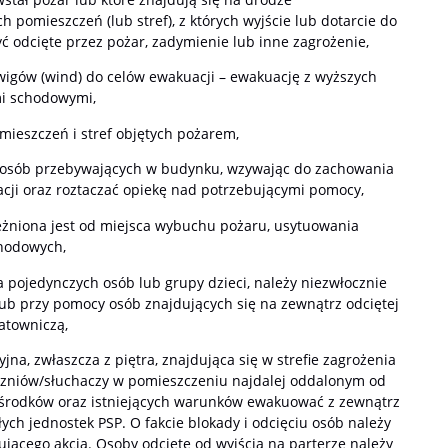
ch pomieszczeń (lub stref), z których wyjście lub dotarcie do
 odcięte przez pożar, zadymienie lub inne zagrożenie,
wigów (wind) do celów ewakuacji – ewakuację z wyższych
mi schodowymi,
mieszczeń i stref objętych pożarem,
d osób przebywających w budynku, wzywając do zachowania
cji oraz roztaczać opiekę nad potrzebującymi pomocy,
eżniona jest od miejsca wybuchu pożaru, usytuowania
chodowych,
a pojedynczych osób lub grupy dzieci, należy niezwłocznie
ub przy pomocy osób znajdujących się na zewnątrz odciętej
atowniczą,
jna, zwłaszcza z piętra, znajdująca się w strefie zagrożenia
czniów/słuchaczy w pomieszczeniu najdalej oddalonym od
 środków oraz istniejących warunków ewakuować z zewnątrz
ch jednostek PSP. O fakcie blokady i odcięciu osób należy
jącego akcją. Osoby odcięte od wyjścia na parterze należy