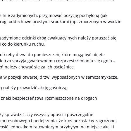
silnie zadymionych, przyjmować pozycję pochyloną (jak
ć drogi oddechowe prostymi środkami (np. zmoczonym w wodzie
 zadymione odcinki dróg ewakuacyjnych należy poruszać się
ji co do kierunku ruchu,
 potrzeby drzwi do pomieszczeń, które mogą być objęte
etrza sprzyja gwałtownemu rozprzestrzenianiu się ognia –
ń należy chować się za ich ościeżnicę,
a w pozycji otwartej drzwi wyposażonych w samozamykacze,
ą należy prowadzić akcję gaśniczą,
ać znaki bezpieczeństwa rozmieszczone na drogach
ży sprawdzić, czy wszyscy opuścili poszczególne
anu osobowego i podejrzenia, że ktoś pozostał w zagrożonej
zgłosić jednostkom ratowniczym przybyłym na miejsce akcji i