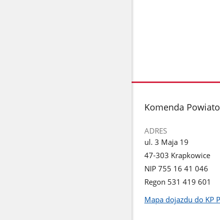
stopka
Komenda Powiatow
ADRES
ul. 3 Maja 19
47-303 Krapkowice
NIP 755 16 41 046
Regon 531 419 601
Mapa dojazdu do KP 
Link
otworzy