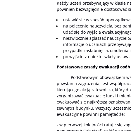
Każdy uczeń przebywający w klasie na
powinien bezwzględnie dostosować si
ustawić się w sposób uporządkowan
na polecenie nauczyciela, bez pa
udać się do wyjścia ewakuacyjnego
niezwłocznie zgłaszać nauczycielo
informacje o uczniach przebywając
przypadki zasłabnięcia, omdlenia i
po wyjściu z obiektu szkoły ustaw
Podstawowe zasady ewakuacji osób 
Podstawowym obowiązkiem wszyst
powstania zagrożenia, jest współpra
kierującego akcją ratowniczą, który 
zorganizować ewakuację ludzi i mieni
ewakuować się najkrótszą oznakowaną
zewnątrz budynku. Wszyscy uczestnicz
ewakuacyjne powinni pamiętać że:
- w pierwszej kolejności ratuje się z
pomieszczeń (lub stref), w których po