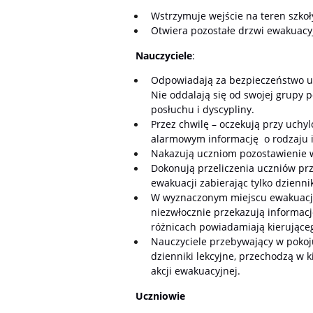
Wstrzymuje wejście na teren szkoł
Otwiera pozostałe drzwi ewakuacyj
Nauczyciele
:
Odpowiadają za bezpieczeństwo uc
Nie oddalają się od swojej grup
posłuchu i dyscypliny.
Przez chwilę – oczekują przy uch
alarmowym informację o rodzaju i
Nakazują uczniom pozostawienie wsz
Dokonują przeliczenia uczniów pr
ewakuacji zabierając tylko dziennik
W wyznaczonym miejscu ewakuacji
niezwłocznie przekazują informacj
różnicach powiadamiają kierujące
Nauczyciele przebywający w pokoju 
dzienniki lekcyjne, przechodzą w
akcji ewakuacyjnej.
Uczniowie