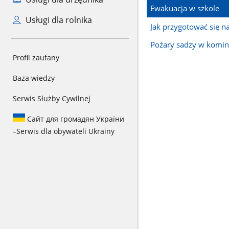
Ewakuacja w szkole
Usługi dla rolnika
Jak przygotować się n
Pożary sadzy w komin
Profil zaufany
Baza wiedzy
Serwis Służby Cywilnej
Сайт для громадян України
–
Serwis dla obywateli Ukrainy