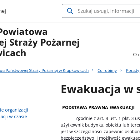
nej
Powiatowa
j Straży Pożarnej
icach
O 
a Państwowej Straży Pożarnej w Krapkowicach
Co robimy
Porady
Ewakuacja w 
PODSTAWA PRAWNA EWAKUACJI
e organizacji
cji w czasie
Zgodnie z art. 4 ust. 1 pkt. 3 usta
użytkownik budynku, obiektu lub ter
jest w szczególności zapewnić osobo
bezpieczeństwo i
możliwość ewakuacj