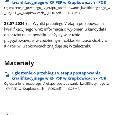
kwalifikacyjnego w KP PSP w Krapkowicach - POK
Ogłoszenie​_o​_przebiegu​_IV​_etapu​_postępowania​_kwalifikacyjnego​_w​
_KP​_PSP​_w​_Krapkowicach​_-​_POK.pdf
0.33MB
28.07.2026 r.
- Wyniki przebiegu V etapu postępowania
kwalifikacyjnego wraz informacją o wyłonieniu kandydata
do służby na stanowisku stażysty w służbie
przygotowawczej w codziennym rozkładzie czasu służby w
KP PSP w Krapkowicach znajdują się w załączniku.
Materiały
Ogłoszenie o przebiegu V etapu postępowania
kwalifikacyjnego w KP PSP w Krapkowicach - POK
Ogłoszenie​_o​_przebiegu​_V​_etapu​_postępowania​_kwalifikacyjnego​_w​
_KP​_PSP​_w​_Krapkowicach​_-​_POK.pdf
0.26MB