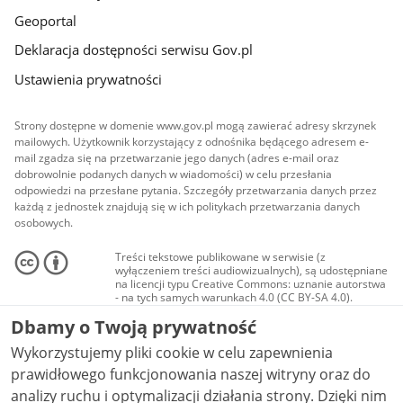
Geoportal
Deklaracja dostępności serwisu Gov.pl
Ustawienia prywatności
Strony dostępne w domenie www.gov.pl mogą zawierać adresy skrzynek
mailowych. Użytkownik korzystający z odnośnika będącego adresem e-
mail zgadza się na przetwarzanie jego danych (adres e-mail oraz
dobrowolnie podanych danych w wiadomości) w celu przesłania
odpowiedzi na przesłane pytania. Szczegóły przetwarzania danych przez
każdą z jednostek znajdują się w ich politykach przetwarzania danych
osobowych.
Treści tekstowe publikowane w serwisie (z
wyłączeniem treści audiowizualnych), są udostępniane
na licencji typu Creative Commons: uznanie autorstwa
- na tych samych warunkach 4.0 (CC BY-SA 4.0).
Materiały audiowizualne, w tym zdjęcia, materiały
Dbamy o Twoją prywatność
audio i wideo, są udostępniane na licencji typu
Creative Commons: uznanie autorstwa użycie
Wykorzystujemy pliki cookie w celu zapewnienia
niekomercyjne - bez utworów zależnych 4.0 (CC BY-
NC-ND 4.0), o ile nie jest to stwierdzone inaczej.
prawidłowego funkcjonowania naszej witryny oraz do
analizy ruchu i optymalizacji działania strony. Dzięki nim