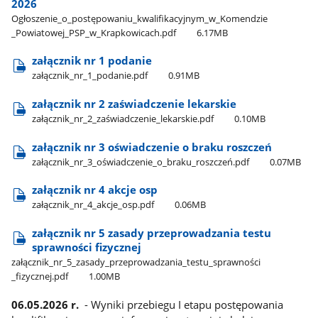
2026
Ogłoszenie​_o​_postępowaniu​_kwalifikacyjnym​_w​_Komendzie​
_Powiatowej​_PSP​_w​_Krapkowicach.pdf
6.17MB
załącznik nr 1 podanie
załącznik​_nr​_1​_podanie.pdf
0.91MB
załącznik nr 2 zaświadczenie lekarskie
załącznik​_nr​_2​_zaświadczenie​_lekarskie.pdf
0.10MB
załącznik nr 3 oświadczenie o braku roszczeń
załącznik​_nr​_3​_oświadczenie​_o​_braku​_roszczeń.pdf
0.07MB
załącznik nr 4 akcje osp
załącznik​_nr​_4​_akcje​_osp.pdf
0.06MB
załącznik nr 5 zasady przeprowadzania testu
sprawności fizycznej
załącznik​_nr​_5​_zasady​_przeprowadzania​_testu​_sprawności​
_fizycznej.pdf
1.00MB
06.05.2026 r.
- Wyniki przebiegu I etapu postępowania