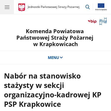
przejdź
gov.pl
Jednostki Państwowej Straży Pożarnej
gov.pl
Jednostki
do
Państwowej
wyszukiwar
Straży
Otwór
Pożarnej
okno
Komenda Powiatowa
z
tłuma
Państwowej Straży Pożarnej
języka
w Krapkowicach
migow
MENU
Nabór na stanowisko
stażysty w sekcji
organizacyjno-kadrowej KP
PSP Krapkowice