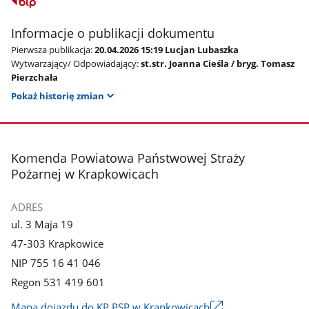
Informacje o publikacji dokumentu
Pierwsza publikacja:
20.04.2026 15:19 Lucjan Lubaszka
Wytwarzający/ Odpowiadający:
st.str. Joanna Cieśla / bryg. Tomasz
Pierzchała
Pokaż historię zmian
stopka
Komenda Powiatowa Państwowej Straży
Pożarnej w Krapkowicach
ADRES
ul. 3 Maja 19
47-303 Krapkowice
NIP 755 16 41 046
Regon 531 419 601
Mapa dojazdu do KP PSP w Krapkowicach