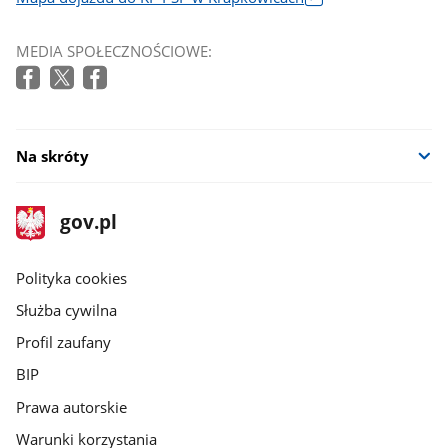
Link
otworzy
MEDIA SPOŁECZNOŚCIOWE:
się
w
nowym
oknie
Na skróty
stopka
Strona
gov.pl
gov.pl
główna
gov.pl
Polityka cookies
Służba cywilna
Profil zaufany
BIP
Prawa autorskie
Warunki korzystania