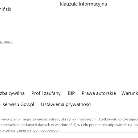
Klauzula informacyjna
iński
IOWE:
użba cywilna
Profil zaufany
BIP
Prawa autorskie
Warunki
i serwisu Gov.pl
Ustawienia prywatności
 www.gov.pl mogą zawierać adresy skrzynek mailowych. Użytkownik korzystający
dobrowolnie podanych danych w wiadomości) w celu przesłania odpowiedzi na prz
ach przetwarzania danych osobowych.