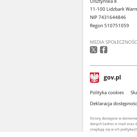
Olsztyńska 8
11-100 Lidzbark Warm
NIP 7431644846
Regon 510751059
MEDIA SPOŁECZNOŚC
stopka
Strona
gov.pl
gov.pl
główna
gov.pl
Polityka cookies
Sł
Deklaracja dostępnośc
Strony dostępne w domenie
danych (adres e-mail oraz 
znajdują się w ich polityk