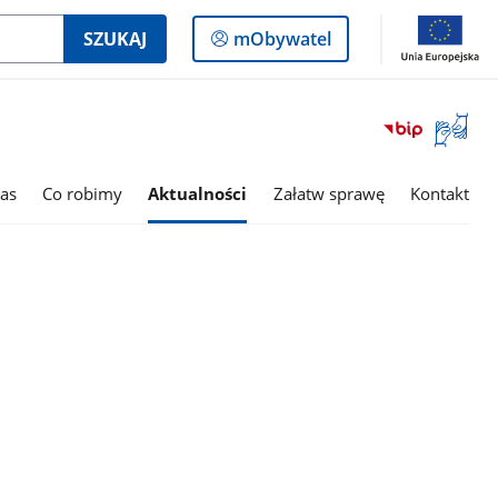
Logowanie
SZUKAJ
mObywatel
do
panelu
Otwórz
okno
z
tłumac
as
Co robimy
Aktualności
Załatw sprawę
Kontakt
języka
migowe