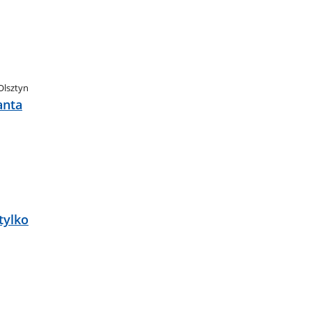
Olsztyn
anta
tylko