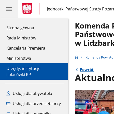
gov.pl
gov.pl
Jednostki Państwowej Straży Pożar
gov.pl
Jednostki
Państwowej
Straży
Komenda 
Pożarnej
gov.pl
Strona główna
Państwowe
Rada Ministrów
w Lidzbar
Kancelaria Premiera
Komenda Powiatow
Ministerstwa
Urzędy, instytucje
Powrót
Aktualn
i placówki RP
Usługi dla obywatela
Usługi dla przedsiębiorcy
Usługi dla urzędnika