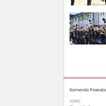
stopka
Komenda Powiato
ADRES