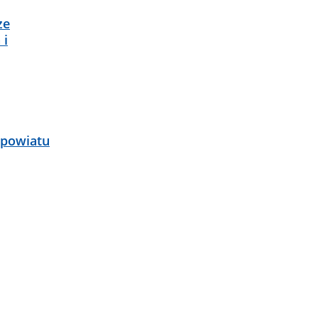
ze
 i
 powiatu