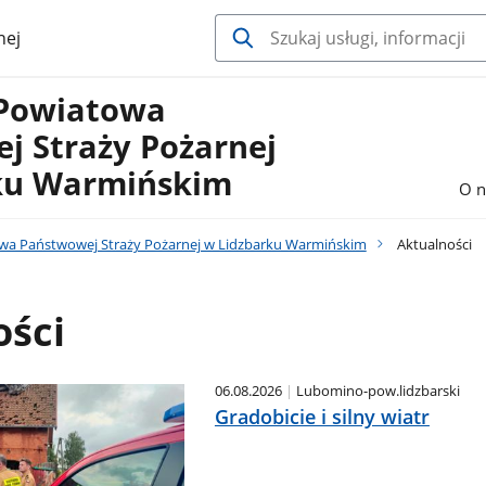
nej
Powiatowa
j Straży Pożarnej
ku Warmińskim
O n
a Państwowej Straży Pożarnej w Lidzbarku Warmińskim
Aktualności
ości
06.08.2026
Lubomino-pow.lidzbarski
Gradobicie i silny wiatr