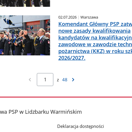
02.07.2026
Warszawa
Komendant Główny PSP zatwi
nowe zasady kwalifikowania
kandydatów na kwalifikacyjn
zawodowe w zawodzie techn
pożarnictwa (KKZ) w roku s
2026/2027.
z
48
wa PSP w Lidzbarku Warmińskim
Deklaracja dostępności