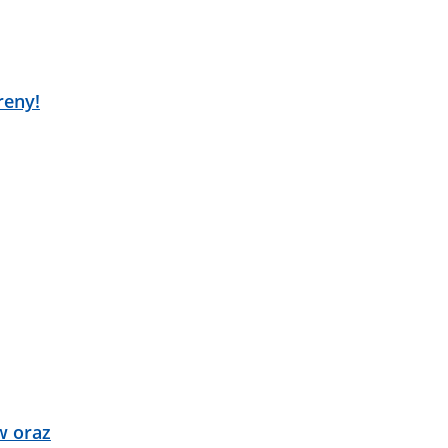
reny!
w oraz