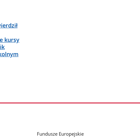
erdził
e kursy
ik
zkolnym
Fundusze Europejskie