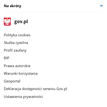
Na skróty
stopka
Strona
gov.pl
gov.pl
główna
gov.pl
Polityka cookies
Służba cywilna
Profil zaufany
BIP
Prawa autorskie
Warunki korzystania
Geoportal
Deklaracja dostępności serwisu Gov.pl
Ustawienia prywatności