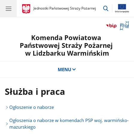
przejdź
gov.pl
Jednostki Państwowej Straży Pożarnej
gov.pl
Jednostki
do
Państwowej
wyszukiwar
Straży
Otwór
Pożarnej
okno
Komenda Powiatowa
z
tłuma
Państwowej Straży Pożarnej
języka
w Lidzbarku Warmińskim
migow
MENU
Służba i praca
Ogłoszenie o naborze
Ogłoszenia o naborze w komendach PSP woj. warmińsko-
mazurskiego