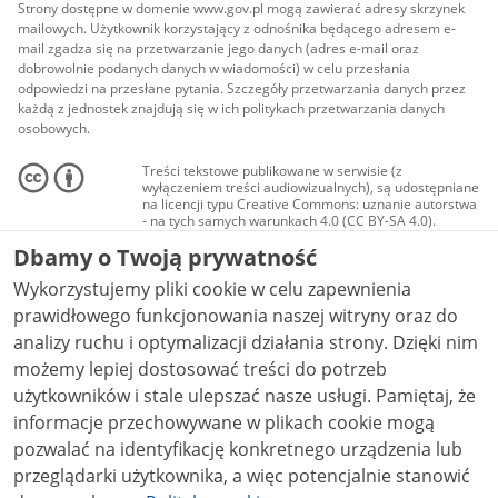
Strony dostępne w domenie www.gov.pl mogą zawierać adresy skrzynek
mailowych. Użytkownik korzystający z odnośnika będącego adresem e-
mail zgadza się na przetwarzanie jego danych (adres e-mail oraz
dobrowolnie podanych danych w wiadomości) w celu przesłania
odpowiedzi na przesłane pytania. Szczegóły przetwarzania danych przez
każdą z jednostek znajdują się w ich politykach przetwarzania danych
osobowych.
Treści tekstowe publikowane w serwisie (z
wyłączeniem treści audiowizualnych), są udostępniane
na licencji typu Creative Commons: uznanie autorstwa
- na tych samych warunkach 4.0 (CC BY-SA 4.0).
Materiały audiowizualne, w tym zdjęcia, materiały
Dbamy o Twoją prywatność
audio i wideo, są udostępniane na licencji typu
Creative Commons: uznanie autorstwa użycie
Wykorzystujemy pliki cookie w celu zapewnienia
niekomercyjne - bez utworów zależnych 4.0 (CC BY-
NC-ND 4.0), o ile nie jest to stwierdzone inaczej.
prawidłowego funkcjonowania naszej witryny oraz do
analizy ruchu i optymalizacji działania strony. Dzięki nim
możemy lepiej dostosować treści do potrzeb
użytkowników i stale ulepszać nasze usługi. Pamiętaj, że
informacje przechowywane w plikach cookie mogą
pozwalać na identyfikację konkretnego urządzenia lub
przeglądarki użytkownika, a więc potencjalnie stanowić