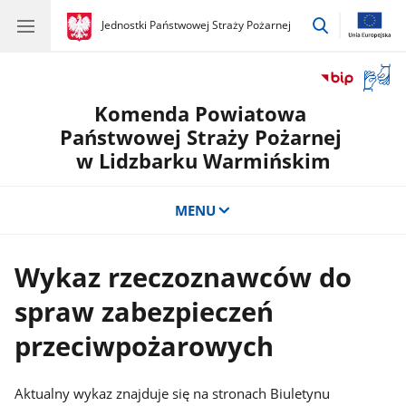
przejdź
gov.pl
Jednostki Państwowej Straży Pożarnej
gov.pl
Jednostki
do
Państwowej
wyszukiwar
Straży
Otwór
Pożarnej
okno
Komenda Powiatowa
z
tłuma
Państwowej Straży Pożarnej
języka
w Lidzbarku Warmińskim
migow
MENU
Wykaz rzeczoznawców do
spraw zabezpieczeń
przeciwpożarowych
Aktualny wykaz znajduje się na stronach Biuletynu