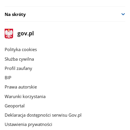
Na skróty
stopka
Strona
gov.pl
gov.pl
główna
gov.pl
Polityka cookies
Służba cywilna
Profil zaufany
BIP
Prawa autorskie
Warunki korzystania
Geoportal
Deklaracja dostępności serwisu Gov.pl
Ustawienia prywatności