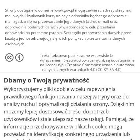
Strony dostępne w domenie www.gov.pl mogą zawierać adresy skrzynek
mailowych. Użytkownik korzystający z odnośnika będącego adresem e-
mail zgadza się na przetwarzanie jego danych (adres e-mail oraz
dobrowolnie podanych danych w wiadomości) w celu przesłania
odpowiedzi na przesłane pytania. Szczegóły przetwarzania danych przez
każdą z jednostek znajdują się w ich politykach przetwarzania danych
osobowych.
Treści tekstowe publikowane w serwisie (z
wyłączeniem treści audiowizualnych), są udostępniane
na licencji typu Creative Commons: uznanie autorstwa
- na tych samych warunkach 4.0 (CC BY-SA 4.0).
Materiały audiowizualne, w tym zdjęcia, materiały
Dbamy o Twoją prywatność
audio i wideo, są udostępniane na licencji typu
Creative Commons: uznanie autorstwa użycie
Wykorzystujemy pliki cookie w celu zapewnienia
niekomercyjne - bez utworów zależnych 4.0 (CC BY-
NC-ND 4.0), o ile nie jest to stwierdzone inaczej.
prawidłowego funkcjonowania naszej witryny oraz do
analizy ruchu i optymalizacji działania strony. Dzięki nim
możemy lepiej dostosować treści do potrzeb
użytkowników i stale ulepszać nasze usługi. Pamiętaj, że
informacje przechowywane w plikach cookie mogą
pozwalać na identyfikację konkretnego urządzenia lub