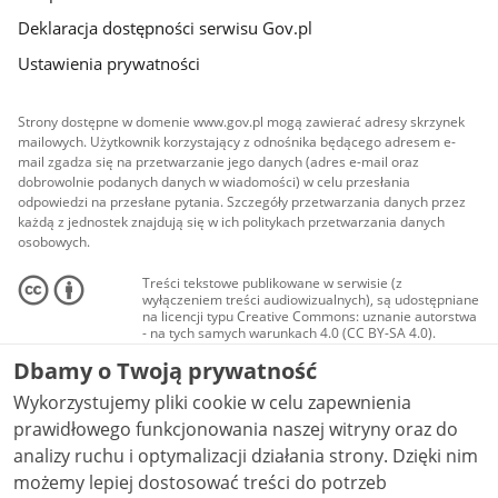
Deklaracja dostępności serwisu Gov.pl
Ustawienia prywatności
Strony dostępne w domenie www.gov.pl mogą zawierać adresy skrzynek
mailowych. Użytkownik korzystający z odnośnika będącego adresem e-
mail zgadza się na przetwarzanie jego danych (adres e-mail oraz
dobrowolnie podanych danych w wiadomości) w celu przesłania
odpowiedzi na przesłane pytania. Szczegóły przetwarzania danych przez
każdą z jednostek znajdują się w ich politykach przetwarzania danych
osobowych.
Treści tekstowe publikowane w serwisie (z
wyłączeniem treści audiowizualnych), są udostępniane
na licencji typu Creative Commons: uznanie autorstwa
- na tych samych warunkach 4.0 (CC BY-SA 4.0).
Materiały audiowizualne, w tym zdjęcia, materiały
Dbamy o Twoją prywatność
audio i wideo, są udostępniane na licencji typu
Creative Commons: uznanie autorstwa użycie
Wykorzystujemy pliki cookie w celu zapewnienia
niekomercyjne - bez utworów zależnych 4.0 (CC BY-
NC-ND 4.0), o ile nie jest to stwierdzone inaczej.
prawidłowego funkcjonowania naszej witryny oraz do
analizy ruchu i optymalizacji działania strony. Dzięki nim
możemy lepiej dostosować treści do potrzeb