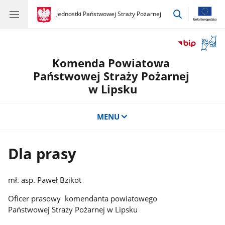
przejdź
gov.pl
Jednostki Państwowej Straży Pożarnej
gov.pl
Jednostki
do
Państwowej
wyszukiwar
Straży
Otwór
Pożarnej
okno
Komenda Powiatowa
z
tłuma
Państwowej Straży Pożarnej
języka
w Lipsku
migow
MENU
Dla prasy
mł. asp. Paweł Bzikot
Oficer prasowy komendanta powiatowego
Państwowej Straży Pożarnej w Lipsku