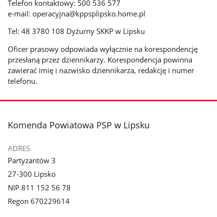
Telefon kontaktowy: 500 536 577
e-mail: operacyjna@kppsplipsko.home.pl
Tel: 48 3780 108 Dyżurny SKKP w Lipsku
Oficer prasowy odpowiada wyłącznie na korespondencję
przesłaną przez dziennikarzy. Korespondencja powinna
zawierać imię i nazwisko dziennikarza, redakcję i numer
telefonu.
stopka
Komenda Powiatowa PSP w Lipsku
ADRES
Partyzantów 3
27-300 Lipsko
NIP 811 152 56 78
Regon 670229614