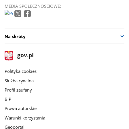
MEDIA SPOŁECZNOŚCIOWE:
Na skróty
stopka
Strona
gov.pl
gov.pl
główna
gov.pl
Polityka cookies
Służba cywilna
Profil zaufany
BIP
Prawa autorskie
Warunki korzystania
Geoportal