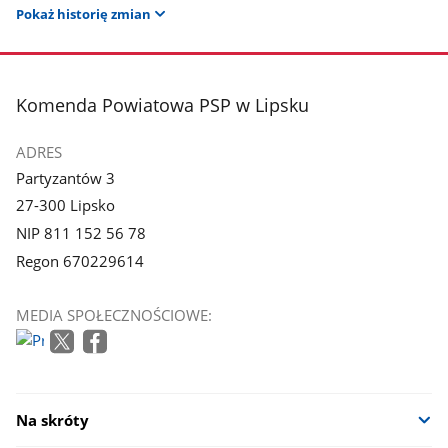
Pokaż historię zmian
stopka
Komenda Powiatowa PSP w Lipsku
ADRES
Partyzantów 3
27-300 Lipsko
NIP 811 152 56 78
Regon 670229614
MEDIA SPOŁECZNOŚCIOWE:
Na skróty