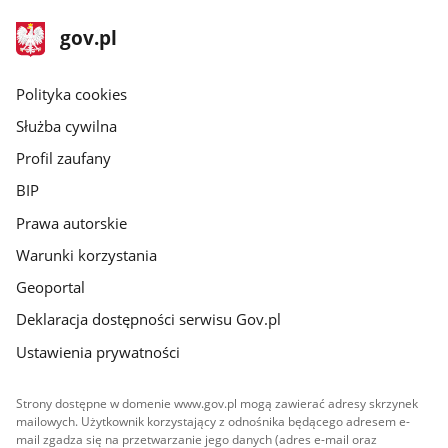
stopka
Strona
gov.pl
gov.pl
główna
gov.pl
Polityka cookies
Służba cywilna
Profil zaufany
BIP
Prawa autorskie
Warunki korzystania
Geoportal
Deklaracja dostępności serwisu Gov.pl
Ustawienia prywatności
Strony dostępne w domenie www.gov.pl mogą zawierać adresy skrzynek
mailowych. Użytkownik korzystający z odnośnika będącego adresem e-
mail zgadza się na przetwarzanie jego danych (adres e-mail oraz