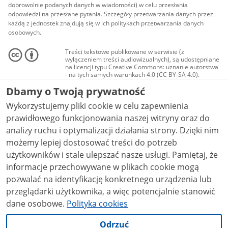
dobrowolnie podanych danych w wiadomości) w celu przesłania
odpowiedzi na przesłane pytania. Szczegóły przetwarzania danych przez
każdą z jednostek znajdują się w ich politykach przetwarzania danych
osobowych.
Treści tekstowe publikowane w serwisie (z
wyłączeniem treści audiowizualnych), są udostępniane
na licencji typu Creative Commons: uznanie autorstwa
- na tych samych warunkach 4.0 (CC BY-SA 4.0).
Materiały audiowizualne, w tym zdjęcia, materiały
Dbamy o Twoją prywatność
audio i wideo, są udostępniane na licencji typu
Creative Commons: uznanie autorstwa użycie
Wykorzystujemy pliki cookie w celu zapewnienia
niekomercyjne - bez utworów zależnych 4.0 (CC BY-
NC-ND 4.0), o ile nie jest to stwierdzone inaczej.
prawidłowego funkcjonowania naszej witryny oraz do
analizy ruchu i optymalizacji działania strony. Dzięki nim
możemy lepiej dostosować treści do potrzeb
użytkowników i stale ulepszać nasze usługi. Pamiętaj, że
informacje przechowywane w plikach cookie mogą
pozwalać na identyfikację konkretnego urządzenia lub
przeglądarki użytkownika, a więc potencjalnie stanowić
dane osobowe.
Polityka cookies
Odrzuć