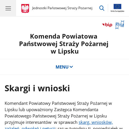
przejdź
gov.pl
Jednostki Państwowej Straży Pożarnej
gov.pl
Jednostki
do
Państwowej
wyszukiwar
Straży
Otwór
Pożarnej
okno
Komenda Powiatowa
z
tłuma
Państwowej Straży Pożarnej
języka
w Lipsku
migow
MENU
Skargi i wnioski
Komendant Powiatowy Państwowej Straży Pożarnej w
Lipsku lub upoważniony Zastępca Komendanta
Powiatowego Państwowej Straży Pożarnej w Lipsku
przyjmuje interesantów w sprawach
skarg, wniosków,
zażaleń, odwołań i petycji
: raz w tygodniu tj. poniedziałek w