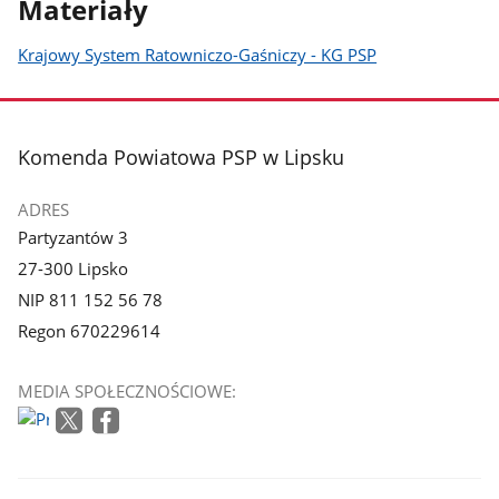
Materiały
Krajowy System Ratowniczo-Gaśniczy - KG PSP
stopka
Komenda Powiatowa PSP w Lipsku
ADRES
Partyzantów 3
27-300 Lipsko
NIP 811 152 56 78
Regon 670229614
MEDIA SPOŁECZNOŚCIOWE: