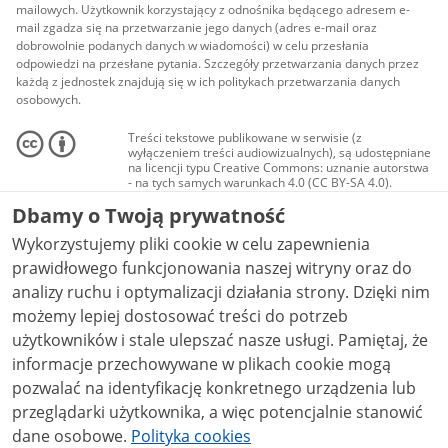
mailowych. Użytkownik korzystający z odnośnika będącego adresem e-
mail zgadza się na przetwarzanie jego danych (adres e-mail oraz
dobrowolnie podanych danych w wiadomości) w celu przesłania
odpowiedzi na przesłane pytania. Szczegóły przetwarzania danych przez
każdą z jednostek znajdują się w ich politykach przetwarzania danych
osobowych.
Treści tekstowe publikowane w serwisie (z
wyłączeniem treści audiowizualnych), są udostępniane
na licencji typu Creative Commons: uznanie autorstwa
- na tych samych warunkach 4.0 (CC BY-SA 4.0).
Materiały audiowizualne, w tym zdjęcia, materiały
Dbamy o Twoją prywatność
audio i wideo, są udostępniane na licencji typu
Creative Commons: uznanie autorstwa użycie
Wykorzystujemy pliki cookie w celu zapewnienia
niekomercyjne - bez utworów zależnych 4.0 (CC BY-
NC-ND 4.0), o ile nie jest to stwierdzone inaczej.
prawidłowego funkcjonowania naszej witryny oraz do
analizy ruchu i optymalizacji działania strony. Dzięki nim
możemy lepiej dostosować treści do potrzeb
użytkowników i stale ulepszać nasze usługi. Pamiętaj, że
informacje przechowywane w plikach cookie mogą
pozwalać na identyfikację konkretnego urządzenia lub
przeglądarki użytkownika, a więc potencjalnie stanowić
dane osobowe.
Polityka cookies