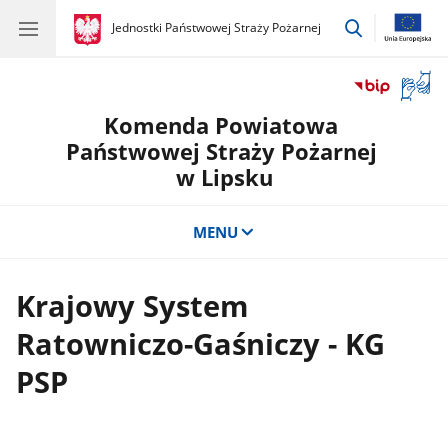
przejdź
gov.pl
Jednostki Państwowej Straży Pożarnej
gov.pl
Jednostki
do
Państwowej
wyszukiwar
Straży
Otwór
Pożarnej
okno
Komenda Powiatowa
z
tłuma
Państwowej Straży Pożarnej
języka
w Lipsku
migow
MENU
Krajowy System
Ratowniczo-Gaśniczy - KG
PSP