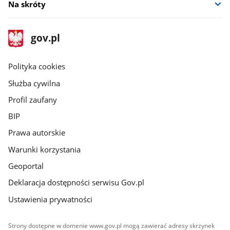
Na skróty
stopka
Strona
gov.pl
gov.pl
główna
gov.pl
Polityka cookies
Służba cywilna
Profil zaufany
BIP
Prawa autorskie
Warunki korzystania
Geoportal
Deklaracja dostępności serwisu Gov.pl
Ustawienia prywatności
Strony dostępne w domenie www.gov.pl mogą zawierać adresy skrzynek