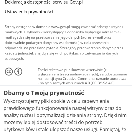
Deklaracja dostępności serwisu Gov.pl
Ustawienia prywatności
Strony dostępne w domenie www.gov.pl mogą zawierać adresy skrzynek
mailowych. Użytkownik korzystający z odnośnika będącego adresem e-
mail zgadza się na przetwarzanie jego danych (adres e-mail oraz
dobrowolnie podanych danych w wiadomości) w celu przesłania
odpowiedzi na przesłane pytania. Szczegóły przetwarzania danych przez
każdą z jednostek znajdują się w ich politykach przetwarzania danych
osobowych.
Treści tekstowe publikowane w serwisie (z
wyłączeniem treści audiowizualnych), są udostępniane
na licencji typu Creative Commons: uznanie autorstwa
- na tych samych warunkach 4.0 (CC BY-SA 4.0).
Materiały audiowizualne, w tym zdjęcia, materiały
Dbamy o Twoją prywatność
audio i wideo, są udostępniane na licencji typu
Creative Commons: uznanie autorstwa użycie
Wykorzystujemy pliki cookie w celu zapewnienia
niekomercyjne - bez utworów zależnych 4.0 (CC BY-
NC-ND 4.0), o ile nie jest to stwierdzone inaczej.
prawidłowego funkcjonowania naszej witryny oraz do
analizy ruchu i optymalizacji działania strony. Dzięki nim
możemy lepiej dostosować treści do potrzeb
użytkowników i stale ulepszać nasze usługi. Pamiętaj, że