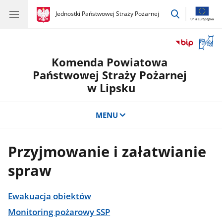
przejdź
gov.pl
Jednostki Państwowej Straży Pożarnej
gov.pl
Jednostki
do
Państwowej
wyszukiwar
Straży
Otwór
Pożarnej
okno
Komenda Powiatowa
z
tłuma
Państwowej Straży Pożarnej
języka
w Lipsku
migow
MENU
Przyjmowanie i załatwianie
spraw
Ewakuacja obiektów
Monitoring pożarowy SSP