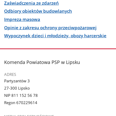
Zaświadczenia ze zdarzeń
Odbiory obiektów budowlanych
Impreza masowa
Opinie z zakresu ochrony przeciwpożarowej
Wypoczynek dzieci i młodzieży, obozy harcerskie
stopka
Komenda Powiatowa PSP w Lipsku
ADRES
Partyzantów 3
27-300 Lipsko
NIP 811 152 56 78
Regon 670229614