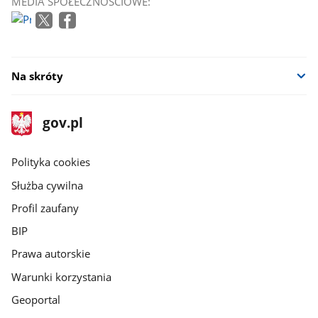
MEDIA SPOŁECZNOŚCIOWE:
Na skróty
stopka
Strona
gov.pl
gov.pl
główna
gov.pl
Polityka cookies
Służba cywilna
Profil zaufany
BIP
Prawa autorskie
Warunki korzystania
Geoportal