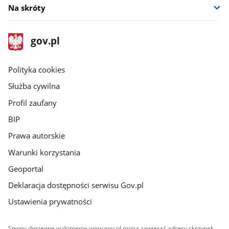
Na skróty
stopka
Strona
gov.pl
gov.pl
główna
gov.pl
Polityka cookies
Służba cywilna
Profil zaufany
BIP
Prawa autorskie
Warunki korzystania
Geoportal
Deklaracja dostępności serwisu Gov.pl
Ustawienia prywatności
Strony dostępne w domenie www.gov.pl mogą zawierać adresy skrzynek