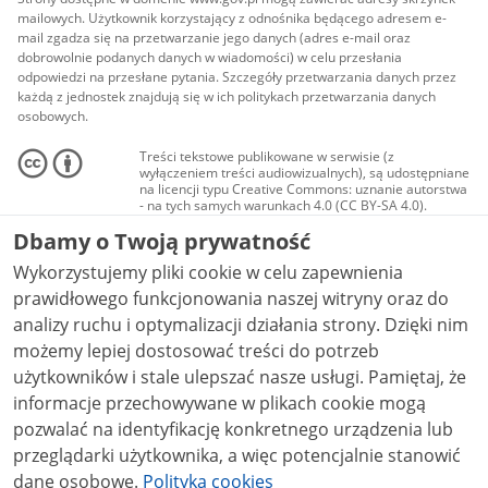
mailowych. Użytkownik korzystający z odnośnika będącego adresem e-
mail zgadza się na przetwarzanie jego danych (adres e-mail oraz
dobrowolnie podanych danych w wiadomości) w celu przesłania
odpowiedzi na przesłane pytania. Szczegóły przetwarzania danych przez
każdą z jednostek znajdują się w ich politykach przetwarzania danych
osobowych.
Treści tekstowe publikowane w serwisie (z
wyłączeniem treści audiowizualnych), są udostępniane
na licencji typu Creative Commons: uznanie autorstwa
- na tych samych warunkach 4.0 (CC BY-SA 4.0).
Materiały audiowizualne, w tym zdjęcia, materiały
Dbamy o Twoją prywatność
audio i wideo, są udostępniane na licencji typu
Creative Commons: uznanie autorstwa użycie
Wykorzystujemy pliki cookie w celu zapewnienia
niekomercyjne - bez utworów zależnych 4.0 (CC BY-
NC-ND 4.0), o ile nie jest to stwierdzone inaczej.
prawidłowego funkcjonowania naszej witryny oraz do
analizy ruchu i optymalizacji działania strony. Dzięki nim
możemy lepiej dostosować treści do potrzeb
użytkowników i stale ulepszać nasze usługi. Pamiętaj, że
informacje przechowywane w plikach cookie mogą
pozwalać na identyfikację konkretnego urządzenia lub
przeglądarki użytkownika, a więc potencjalnie stanowić
dane osobowe.
Polityka cookies