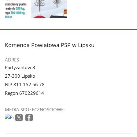
Pokaż
zdjęcie
1
z
stopka
Komenda Powiatowa PSP w Lipsku
galerii.
ADRES
Partyzantów 3
27-300 Lipsko
NIP 811 152 56 78
Regon 670229614
MEDIA SPOŁECZNOŚCIOWE: