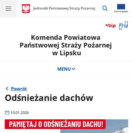
przejdź
gov.pl
Jednostki Państwowej Straży Pożarnej
gov.pl
Jednostki
do
Państwowej
wyszukiwar
Straży
Otwór
Pożarnej
okno
Komenda Powiatowa
z
tłuma
Państwowej Straży Pożarnej
języka
w Lipsku
migow
MENU
Powrót
Odśnieżanie dachów
10.01.2026