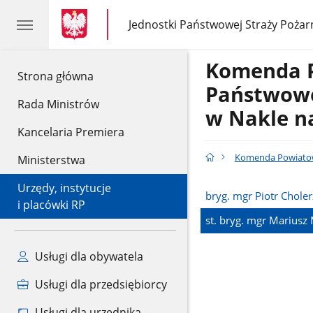
gov.pl
gov.pl
Jednostki Państwowej Straży Pożar
gov.pl
Jednostki
Państwowej
Straży
Komenda 
Pożarnej
gov.pl
Strona główna
Państwowe
Rada Ministrów
w Nakle n
Kancelaria Premiera
Komenda Powiatowa
Ministerstwa
Urzędy, instytucje
bryg. mgr Piotr Choler
i placówki RP
st. bryg. mgr Mariusz
Usługi dla obywatela
Usługi dla przedsiębiorcy
Usługi dla urzędnika