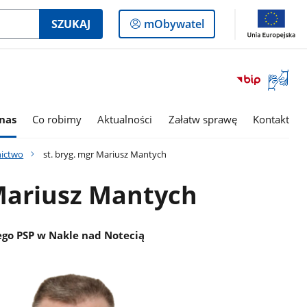
Logowanie
SZUKAJ
mObywatel
do
panelu
Otwórz
okno
z
tłumac
nas
Co robimy
Aktualności
Załatw sprawę
Kontakt
języka
migowe
nictwo
st. bryg. mgr Mariusz Mantych
 Mariusz Mantych
o PSP w Nakle nad Notecią