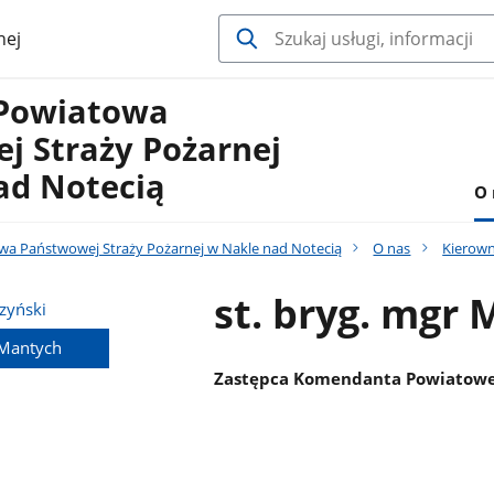
nej
Powiatowa
j Straży Pożarnej
ad Notecią
O 
 Państwowej Straży Pożarnej w Nakle nad Notecią
O nas
Kierow
st. bryg. mgr
zyński
 Mantych
Zastępca Komendanta Powiatoweg