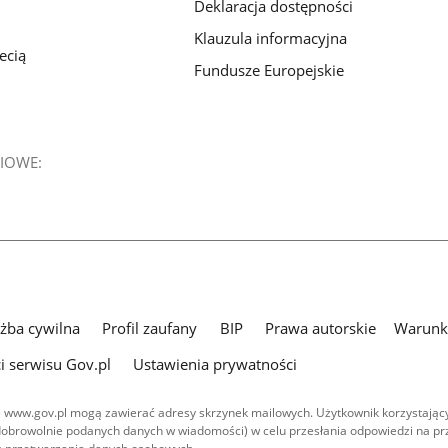
Deklaracja dostępności
Klauzula informacyjna
ecią
Fundusze Europejskie
IOWE:
użba cywilna
Profil zaufany
BIP
Prawa autorskie
Warunki
i serwisu Gov.pl
Ustawienia prywatności
 www.gov.pl mogą zawierać adresy skrzynek mailowych. Użytkownik korzystający
dobrowolnie podanych danych w wiadomości) w celu przesłania odpowiedzi na prz