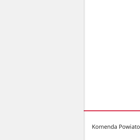
stopka
Komenda Powiatow