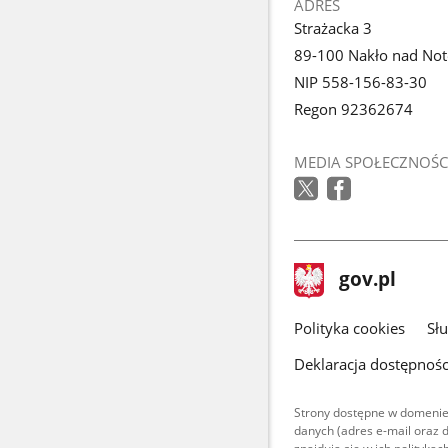
ADRES
Strażacka 3
89-100 Nakło nad Not
NIP 558-156-83-30
Regon 92362674
MEDIA SPOŁECZNOŚC
stopka
Strona
gov.pl
gov.pl
główna
gov.pl
Polityka cookies
Sł
Deklaracja dostępnośc
Strony dostępne w domenie
danych (adres e-mail oraz 