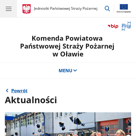
przejdź
gov.pl
Jednostki Państwowej Straży Pożarnej
gov.pl
Jednostki
do
Państwowej
wyszukiwar
Straży
Otwór
Pożarnej
okno
Komenda Powiatowa
z
tłuma
Państwowej Straży Pożarnej
języka
w Oławie
migow
MENU
Powrót
Aktualności