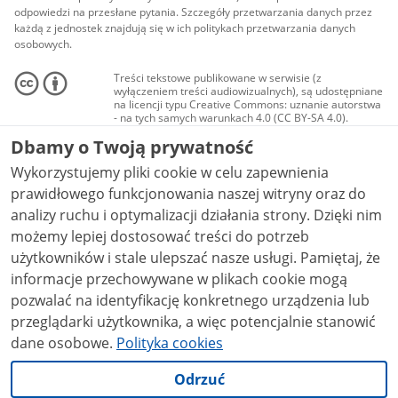
odpowiedzi na przesłane pytania. Szczegóły przetwarzania danych przez
każdą z jednostek znajdują się w ich politykach przetwarzania danych
osobowych.
Treści tekstowe publikowane w serwisie (z
wyłączeniem treści audiowizualnych), są udostępniane
na licencji typu Creative Commons: uznanie autorstwa
- na tych samych warunkach 4.0 (CC BY-SA 4.0).
Materiały audiowizualne, w tym zdjęcia, materiały
Dbamy o Twoją prywatność
audio i wideo, są udostępniane na licencji typu
Creative Commons: uznanie autorstwa użycie
Wykorzystujemy pliki cookie w celu zapewnienia
niekomercyjne - bez utworów zależnych 4.0 (CC BY-
NC-ND 4.0), o ile nie jest to stwierdzone inaczej.
prawidłowego funkcjonowania naszej witryny oraz do
analizy ruchu i optymalizacji działania strony. Dzięki nim
możemy lepiej dostosować treści do potrzeb
użytkowników i stale ulepszać nasze usługi. Pamiętaj, że
informacje przechowywane w plikach cookie mogą
pozwalać na identyfikację konkretnego urządzenia lub
przeglądarki użytkownika, a więc potencjalnie stanowić
dane osobowe.
Polityka cookies
Odrzuć