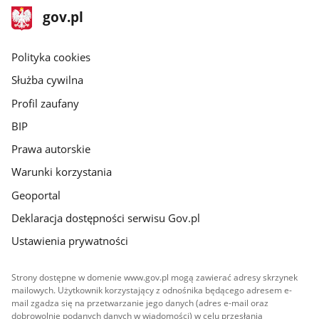
stopka
Strona
gov.pl
gov.pl
główna
gov.pl
Polityka cookies
Służba cywilna
Profil zaufany
BIP
Prawa autorskie
Warunki korzystania
Geoportal
Deklaracja dostępności serwisu Gov.pl
Ustawienia prywatności
Strony dostępne w domenie www.gov.pl mogą zawierać adresy skrzynek
mailowych. Użytkownik korzystający z odnośnika będącego adresem e-
mail zgadza się na przetwarzanie jego danych (adres e-mail oraz
dobrowolnie podanych danych w wiadomości) w celu przesłania