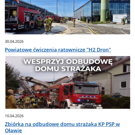
30.04.2026
Powiatowe ćwiczenia ratownicze "H2 Dron"
10.04.2026
Zbiórka na odbudowę domu strażaka KP PSP w
Oławie