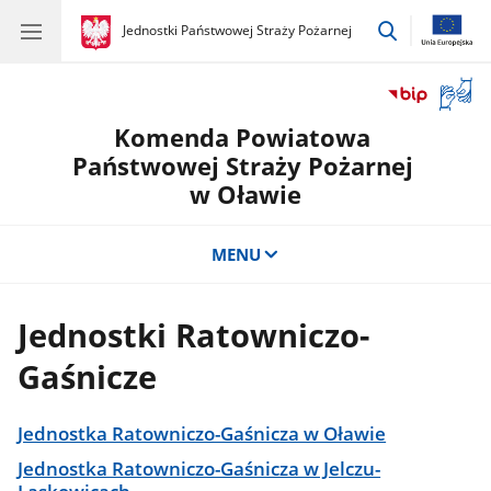
przejdź
gov.pl
Jednostki Państwowej Straży Pożarnej
gov.pl
Jednostki
do
Państwowej
wyszukiwar
Straży
Otwór
Pożarnej
okno
Komenda Powiatowa
z
tłuma
Państwowej Straży Pożarnej
języka
w Oławie
migow
MENU
Jednostki Ratowniczo-
Gaśnicze
Jednostka Ratowniczo-Gaśnicza w Oławie
Jednostka Ratowniczo-Gaśnicza w Jelczu-