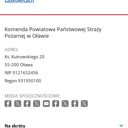
Laskowicach
stopka
Komenda Powiatowa Państwowej Straży
Pożarnej w Oławie
ADRES
Ks. Kutrowskiego 20
55-200 Oława
NIP 9121652456
Regon 931950100
MEDIA SPOŁECZNOŚCIOWE:
Na skróty