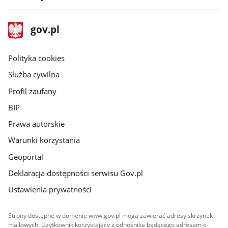
stopka
Strona
gov.pl
gov.pl
główna
gov.pl
Polityka cookies
Służba cywilna
Profil zaufany
BIP
Prawa autorskie
Warunki korzystania
Geoportal
Deklaracja dostępności serwisu Gov.pl
Ustawienia prywatności
Strony dostępne w domenie www.gov.pl mogą zawierać adresy skrzynek
mailowych. Użytkownik korzystający z odnośnika będącego adresem e-