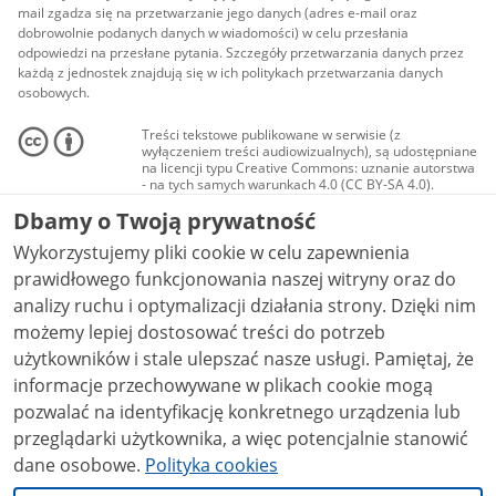
mail zgadza się na przetwarzanie jego danych (adres e-mail oraz
dobrowolnie podanych danych w wiadomości) w celu przesłania
odpowiedzi na przesłane pytania. Szczegóły przetwarzania danych przez
każdą z jednostek znajdują się w ich politykach przetwarzania danych
osobowych.
Treści tekstowe publikowane w serwisie (z
wyłączeniem treści audiowizualnych), są udostępniane
na licencji typu Creative Commons: uznanie autorstwa
- na tych samych warunkach 4.0 (CC BY-SA 4.0).
Materiały audiowizualne, w tym zdjęcia, materiały
Dbamy o Twoją prywatność
audio i wideo, są udostępniane na licencji typu
Creative Commons: uznanie autorstwa użycie
Wykorzystujemy pliki cookie w celu zapewnienia
niekomercyjne - bez utworów zależnych 4.0 (CC BY-
NC-ND 4.0), o ile nie jest to stwierdzone inaczej.
prawidłowego funkcjonowania naszej witryny oraz do
analizy ruchu i optymalizacji działania strony. Dzięki nim
możemy lepiej dostosować treści do potrzeb
użytkowników i stale ulepszać nasze usługi. Pamiętaj, że
informacje przechowywane w plikach cookie mogą
pozwalać na identyfikację konkretnego urządzenia lub
przeglądarki użytkownika, a więc potencjalnie stanowić
dane osobowe.
Polityka cookies