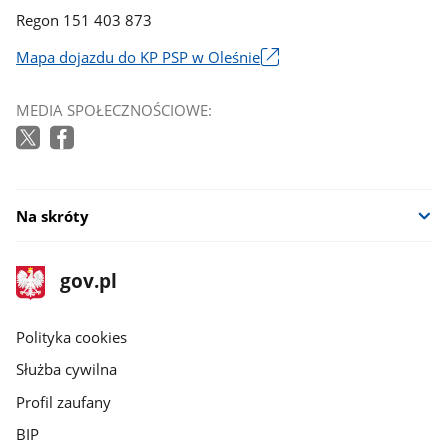
Regon 151 403 873
Mapa dojazdu do KP PSP w Oleśnie
Link
otworzy
MEDIA SPOŁECZNOŚCIOWE:
się
w
nowym
oknie
Na skróty
stopka
Strona
gov.pl
gov.pl
główna
gov.pl
Polityka cookies
Służba cywilna
Profil zaufany
BIP