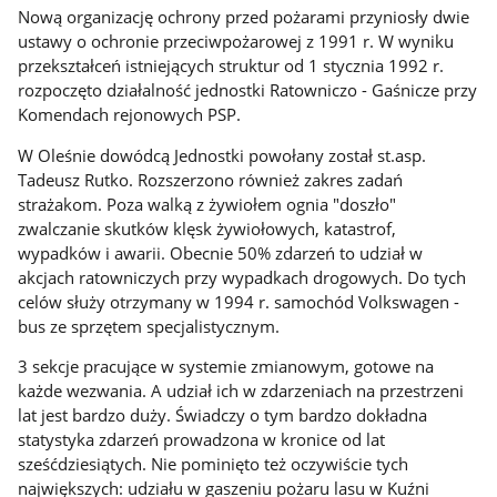
Nową organizację ochrony przed pożarami przyniosły dwie
ustawy o ochronie przeciwpożarowej z 1991 r. W wyniku
przekształceń istniejących struktur od 1 stycznia 1992 r.
rozpoczęto działalność jednostki Ratowniczo - Gaśnicze przy
Komendach rejonowych PSP.
W Oleśnie dowódcą Jednostki powołany został st.asp.
Tadeusz Rutko. Rozszerzono również zakres zadań
strażakom. Poza walką z żywiołem ognia "doszło"
zwalczanie skutków klęsk żywiołowych, katastrof,
wypadków i awarii. Obecnie 50% zdarzeń to udział w
akcjach ratowniczych przy wypadkach drogowych. Do tych
celów służy otrzymany w 1994 r. samochód Volkswagen -
bus ze sprzętem specjalistycznym.
3 sekcje pracujące w systemie zmianowym, gotowe na
każde wezwania. A udział ich w zdarzeniach na przestrzeni
lat jest bardzo duży. Świadczy o tym bardzo dokładna
statystyka zdarzeń prowadzona w kronice od lat
sześćdziesiątych. Nie pominięto też oczywiście tych
największych: udziału w gaszeniu pożaru lasu w Kuźni