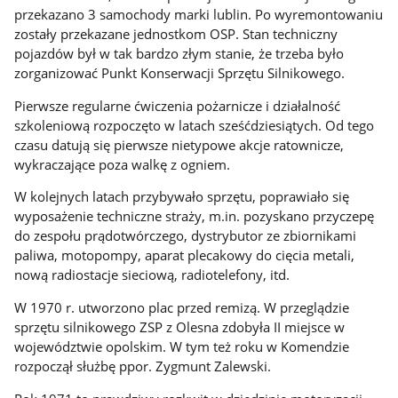
przekazano 3 samochody marki lublin. Po wyremontowaniu
zostały przekazane jednostkom OSP. Stan techniczny
pojazdów był w tak bardzo złym stanie, że trzeba było
zorganizować Punkt Konserwacji Sprzętu Silnikowego.
Pierwsze regularne ćwiczenia pożarnicze i działalność
szkoleniową rozpoczęto w latach sześćdziesiątych. Od tego
czasu datują się pierwsze nietypowe akcje ratownicze,
wykraczające poza walkę z ogniem.
W kolejnych latach przybywało sprzętu, poprawiało się
wyposażenie techniczne straży, m.in. pozyskano przyczepę
do zespołu prądotwórczego, dystrybutor ze zbiornikami
paliwa, motopompy, aparat plecakowy do cięcia metali,
nową radiostacje sieciową, radiotelefony, itd.
W 1970 r. utworzono plac przed remizą. W przeglądzie
sprzętu silnikowego ZSP z Olesna zdobyła II miejsce w
województwie opolskim. W tym też roku w Komendzie
rozpoczął służbę ppor. Zygmunt Zalewski.