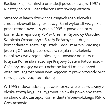
Raciborskiej i Kamińsku oraz akcji powodziowej w 1997 r.
Niestety co roku ilość zdarzeń i interwencji wzrasta.
Strażacy w latach dziewięćdziesiątych rozbudowali i
zmodernizowali budynek straży. Sami wykonali wszystkie
prace remontowe. 1 stycznia 1995 r. powołano przy
komendzie rejonowej PSP w Oleśnie, Rejonowy Ośrodek
Szkolenia Ochotniczych Straży Pożarnych, którego
komendantem został asp. sztab. Tadeusz Rutko. Wiosną i
jesienią Ośrodek przeprowadza regularne szkolenia
członków OSP z rejonu oleskiego. Również od 1995 r.
tutejsza Komenda nadzoruje Krajowy System Ratowniczo -
Gaśniczy, mający na celu ochronę ludzi i mienia przed
wszelkimi zagrożeniami wynikającymi z praw przyrody oraz
rozwoju cywilizacji technicznej.
W 1995 r. doświadczony strażak, przez wiele lat związany z
oleską strażą bryg. inż. Zygmunt Zalewski powołany został
na stanowisko zastępcy Komendanta Wojewódzkiego PSP w
Częstochowie.