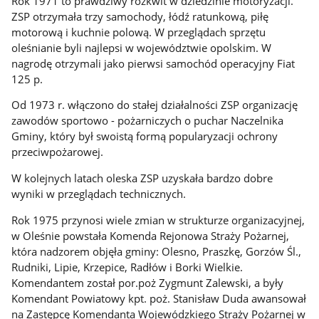
Rok 1971 to prawdziwy rozkwit w dziedzinie motoryzacji.
ZSP otrzymała trzy samochody, łódź ratunkową, piłę
motorową i kuchnie polową. W przeglądach sprzętu
oleśnianie byli najlepsi w województwie opolskim. W
nagrodę otrzymali jako pierwsi samochód operacyjny Fiat
125 p.
Od 1973 r. włączono do stałej działalności ZSP organizację
zawodów sportowo - pożarniczych o puchar Naczelnika
Gminy, który był swoistą formą popularyzacji ochrony
przeciwpożarowej.
W kolejnych latach oleska ZSP uzyskała bardzo dobre
wyniki w przeglądach technicznych.
Rok 1975 przynosi wiele zmian w strukturze organizacyjnej,
w Oleśnie powstała Komenda Rejonowa Straży Pożarnej,
która nadzorem objęła gminy: Olesno, Praszkę, Gorzów Śl.,
Rudniki, Lipie, Krzepice, Radłów i Borki Wielkie.
Komendantem został por.poż Zygmunt Zalewski, a były
Komendant Powiatowy kpt. poż. Stanisław Duda awansował
na Zastępcę Komendanta Wojewódzkiego Straży Pożarnej w