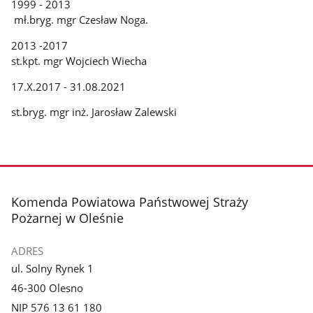
1999 - 2013
mł.bryg. mgr Czesław Noga.
2013 -2017
st.kpt. mgr Wojciech Wiecha
17.X.2017 - 31.08.2021
st.bryg. mgr inż. Jarosław Zalewski
stopka
Komenda Powiatowa Państwowej Straży
Pożarnej w Oleśnie
ADRES
ul. Solny Rynek 1
46-300 Olesno
NIP 576 13 61 180