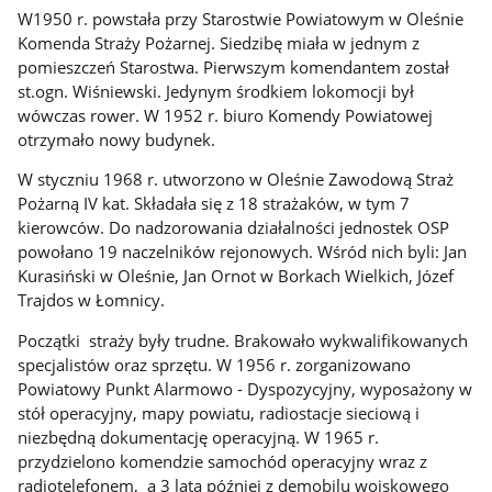
W1950 r. powstała przy Starostwie Powiatowym w Oleśnie
Komenda Straży Pożarnej. Siedzibę miała w jednym z
pomieszczeń Starostwa. Pierwszym komendantem został
st.ogn. Wiśniewski. Jedynym środkiem lokomocji był
wówczas rower. W 1952 r. biuro Komendy Powiatowej
otrzymało nowy budynek.
W styczniu 1968 r. utworzono w Oleśnie Zawodową Straż
Pożarną IV kat. Składała się z 18 strażaków, w tym 7
kierowców. Do nadzorowania działalności jednostek OSP
powołano 19 naczelników rejonowych. Wśród nich byli: Jan
Kurasiński w Oleśnie, Jan Ornot w Borkach Wielkich, Józef
Trajdos w Łomnicy.
Początki straży były trudne. Brakowało wykwalifikowanych
specjalistów oraz sprzętu. W 1956 r. zorganizowano
Powiatowy Punkt Alarmowo - Dyspozycyjny, wyposażony w
stół operacyjny, mapy powiatu, radiostacje sieciową i
niezbędną dokumentację operacyjną. W 1965 r.
przydzielono komendzie samochód operacyjny wraz z
radiotelefonem, a 3 lata później z demobilu wojskowego