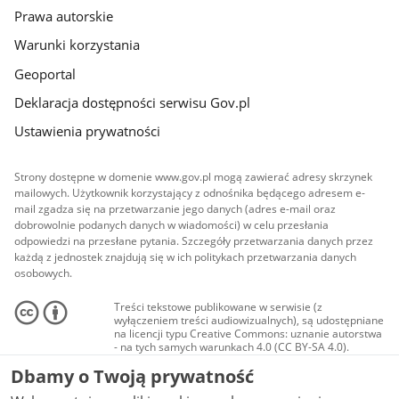
Prawa autorskie
Warunki korzystania
Geoportal
Deklaracja dostępności serwisu Gov.pl
Ustawienia prywatności
Strony dostępne w domenie www.gov.pl mogą zawierać adresy skrzynek
mailowych. Użytkownik korzystający z odnośnika będącego adresem e-
mail zgadza się na przetwarzanie jego danych (adres e-mail oraz
dobrowolnie podanych danych w wiadomości) w celu przesłania
odpowiedzi na przesłane pytania. Szczegóły przetwarzania danych przez
każdą z jednostek znajdują się w ich politykach przetwarzania danych
osobowych.
Treści tekstowe publikowane w serwisie (z
wyłączeniem treści audiowizualnych), są udostępniane
na licencji typu Creative Commons: uznanie autorstwa
- na tych samych warunkach 4.0 (CC BY-SA 4.0).
Materiały audiowizualne, w tym zdjęcia, materiały
Dbamy o Twoją prywatność
audio i wideo, są udostępniane na licencji typu
Creative Commons: uznanie autorstwa użycie