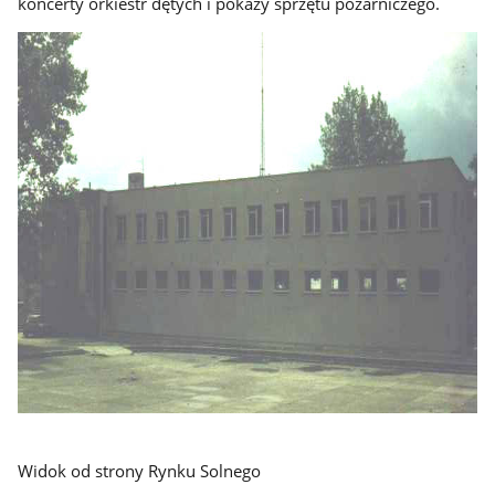
koncerty orkiestr dętych i pokazy sprzętu pożarniczego.
Widok od strony Rynku Solnego