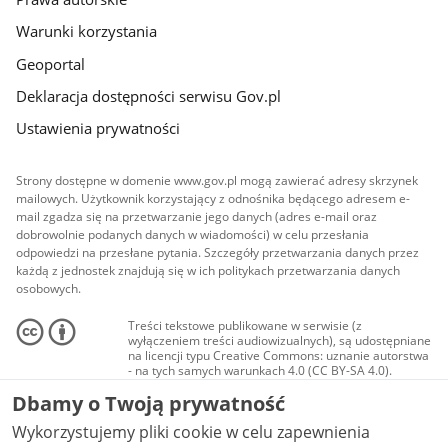
Warunki korzystania
Geoportal
Deklaracja dostępności serwisu Gov.pl
Ustawienia prywatności
Strony dostępne w domenie www.gov.pl mogą zawierać adresy skrzynek
mailowych. Użytkownik korzystający z odnośnika będącego adresem e-
mail zgadza się na przetwarzanie jego danych (adres e-mail oraz
dobrowolnie podanych danych w wiadomości) w celu przesłania
odpowiedzi na przesłane pytania. Szczegóły przetwarzania danych przez
każdą z jednostek znajdują się w ich politykach przetwarzania danych
osobowych.
Treści tekstowe publikowane w serwisie (z
wyłączeniem treści audiowizualnych), są udostępniane
na licencji typu Creative Commons: uznanie autorstwa
- na tych samych warunkach 4.0 (CC BY-SA 4.0).
Materiały audiowizualne, w tym zdjęcia, materiały
Dbamy o Twoją prywatność
audio i wideo, są udostępniane na licencji typu
Creative Commons: uznanie autorstwa użycie
Wykorzystujemy pliki cookie w celu zapewnienia
niekomercyjne - bez utworów zależnych 4.0 (CC BY-
NC-ND 4.0), o ile nie jest to stwierdzone inaczej.