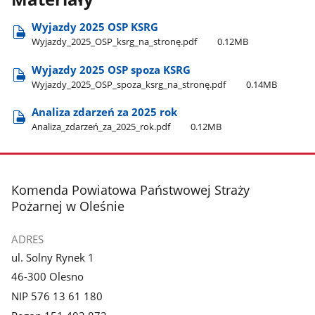
Wyjazdy 2025 OSP KSRG
Wyjazdy​_2025​_OSP​_ksrg​_na​_stronę.pdf
0.12MB
Wyjazdy 2025 OSP spoza KSRG
Wyjazdy​_2025​_OSP​_spoza​_ksrg​_na​_stronę.pdf
0.14MB
Analiza zdarzeń za 2025 rok
Analiza​_zdarzeń​_za​_2025​_rok.pdf
0.12MB
stopka
Komenda Powiatowa Państwowej Straży
Pożarnej w Oleśnie
ADRES
ul. Solny Rynek 1
46-300 Olesno
NIP 576 13 61 180