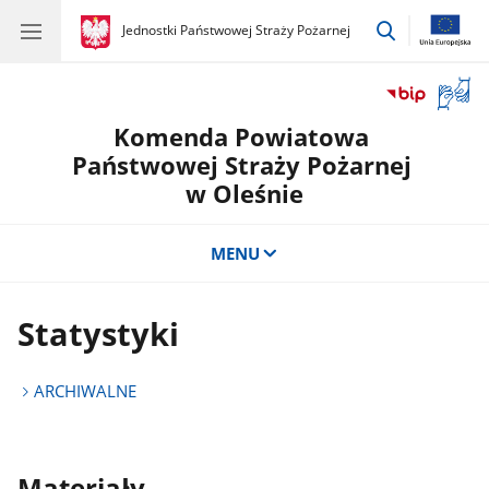
przejdź
gov.pl
Jednostki Państwowej Straży Pożarnej
gov.pl
Jednostki
do
Państwowej
wyszukiwar
Straży
Otwór
Pożarnej
okno
Komenda Powiatowa
z
tłuma
Państwowej Straży Pożarnej
języka
w Oleśnie
migow
MENU
Statystyki
ARCHIWALNE
Materiały