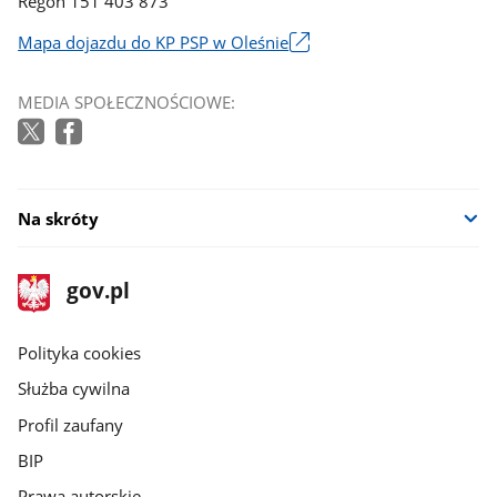
Regon 151 403 873
Mapa dojazdu do KP PSP w Oleśnie
Link
otworzy
MEDIA SPOŁECZNOŚCIOWE:
się
w
nowym
oknie
Na skróty
stopka
Strona
gov.pl
gov.pl
główna
gov.pl
Polityka cookies
Służba cywilna
Profil zaufany
BIP
Prawa autorskie